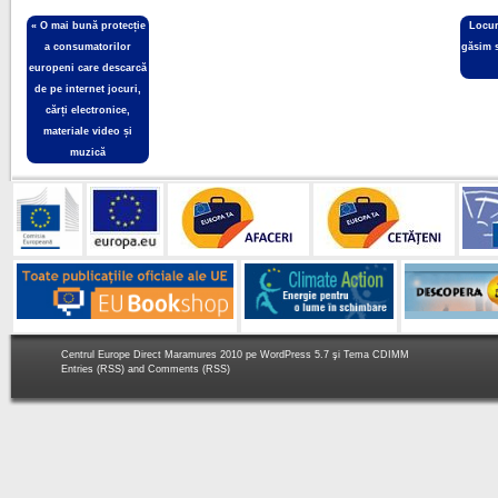
«
O mai bună protecție
Locur
a consumatorilor
găsim 
europeni care descarcă
de pe internet jocuri,
cărți electronice,
materiale video și
muzică
Centrul Europe Direct Maramures 2010 pe
WordPress 5.7
şi Tema
CDIMM
Entries (RSS)
and
Comments (RSS)