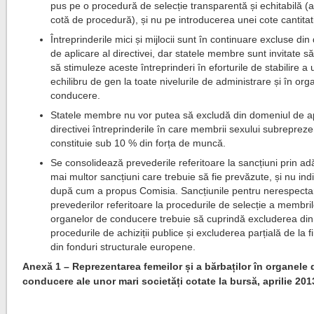
pus pe o procedură de selecție transparentă și echitabilă (
cotă de procedură), și nu pe introducerea unei cote cantitati
Întreprinderile mici și mijlocii sunt în continuare excluse di
de aplicare al directivei, dar statele membre sunt invitate să 
să stimuleze aceste întreprinderi în eforturile de stabilire a 
echilibru de gen la toate nivelurile de administrare și în or
conducere.
Statele membre nu vor putea să excludă din domeniul de ap
directivei întreprinderile în care membrii sexului subrepreze
constituie sub 10 % din forța de muncă.
Se consolidează prevederile referitoare la sancțiuni prin a
mai multor sancțiuni care trebuie să fie prevăzute, și nu indi
după cum a propus Comisia. Sancțiunile pentru nerespect
prevederilor referitoare la procedurile de selecție a membri
organelor de conducere trebuie să cuprindă excluderea din
procedurile de achiziții publice și excluderea parțială de la 
din fonduri structurale europene.
Anexă 1 – Reprezentarea femeilor și a bărbaților în organele 
conducere ale unor mari societăți cotate la bursă, aprilie 201