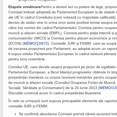
Etapele următoare
Pentru a deveni act cu putere de lege, propu
Comisiei trebuie adoptată de Parlamentul European și de statel
ale UE în cadrul Consiliului (care votează cu majoritate calificată).
decisiv de astăzi vine în urma unor avize pozitive emise asupra ini
către trei comisii din cadrul Parlamentului: Comisia pentru ocupar
muncă și afaceri sociale (EMPL), Comisia pentru piața internă și p
consumatorilor (IMCO) și Comisia pentru afaceri economice și m
(ECON) (
MEMO/13/672
). Comisiile JURI și FEMM, care se ocup
de trecerea propunerii prin Parlament, au adoptat acum un raport
fi supus votului Parlamentului European în cadrul sesiunii plenar
pentru luna noiembrie.
Consiliul UE, care decide asupra propunerii pe picior de egalitate
Parlamentul European, a făcut bilanțul progreselor obținute în tim
președinției irlandeze cu ocazia reuniunii miniștrilor pentru ocupar
de muncă și afaceri sociale (Consiliul Ocuparea Forței de Muncă, 
Socială, Sănătate și Consumatori) de la 20 iunie 2013 (
MEMO/13
Discuțiile continuă acum în cadrul președinției lituaniene.
În cele ce urmează sunt expuse principalele elemente ale raportul
comisiile JURI și FEMM.
Se confirmă abordarea Comisiei potrivit căreia accentul treb