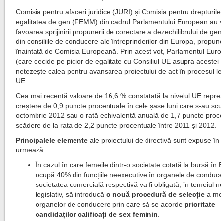
Comisia pentru afaceri juridice (JURI) și Comisia pentru drepturile
egalitatea de gen (FEMM) din cadrul Parlamentului European au v
favoarea sprijinirii propunerii de corectare a dezechilibrului de ge
din consiliile de conducere ale întreprinderilor din Europa, propun
înaintată de Comisia Europeană. Prin acest vot, Parlamentul Eur
(care decide pe picior de egalitate cu Consiliul UE asupra acestei
netezește calea pentru avansarea proiectului de act în procesul leg
UE.
Cea mai recentă valoare de 16,6 % constatată la nivelul UE repre
creștere de 0,9 puncte procentuale în cele șase luni care s-au scu
octombrie 2012 sau o rată echivalentă anuală de 1,7 puncte proc
scădere de la rata de 2,2 puncte procentuale între 2011 și 2012.
Principalele elemente
ale proiectului de directivă sunt expuse în
urmează.
În cazul în care femeile dintr-o societate cotată la bursă în
ocupă 40% din funcțiile neexecutive în organele de conduc
societatea comercială respectivă va fi obligată, în temeiul n
legislativ, să introducă
o nouă procedură de selecție
a me
organelor de conducere prin care să se acorde
prioritate
candidaților calificați de sex feminin
.