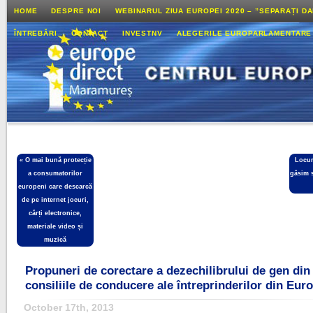
HOME
DESPRE NOI
WEBINARUL ZIUA EUROPEI 2020 – ”SEPARAȚI D
ÎNTREBĂRI
CONTACT
INVESTNV
ALEGERILE EUROPARLAMENTARE
«
O mai bună protecție
Locur
a consumatorilor
găsim 
europeni care descarcă
de pe internet jocuri,
cărți electronice,
materiale video și
muzică
Propuneri de corectare a dezechilibrului de gen din
consiliile de conducere ale întreprinderilor din Eur
October 17th, 2013