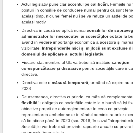
Actul legislativ pune clar accentul pe
calificări.
Femeile nu 
posturi în consiliile de conducere numai pentru că sunt feme
același timp, niciunei femei nu i se va refuza un astfel de po
același motiv.
Directiva în cauză se aplică numai
consiliilor de suprave
administratorilor neexecutivi ai societăților cotate la b
având în vedere importanța economică a acestora și marea
vizibilitate.
Întreprinderile mici și mijlocii sunt excluse d
domeniul de aplicare al actului legislativ
.
Fiecare stat membru al UE va trebui să instituie
sancțiuni
corespunzătoare și disuasive
pentru societățile care înc
directiva.
Directiva este o
măsură temporară
, urmând să expire aut
2028.
De asemenea, directiva cuprinde, ca măsură complementa
flexibilă”:
obligația ca societățile cotate la o bursă să își fi
obiective proprii de autoreglementare în ceea ce privește
reprezentarea ambelor sexe în rândul administratorilor exec
să fie atinse până în 2020 (sau 2018, în cazul întreprinderil
Societățile vor trebui să prezinte rapoarte anuale cu privire 
progresele înregistrate.