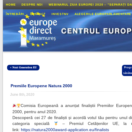
HOME
DESPRE NOI
WEBINARUL ZIUA EUROPEI 2020 – ”SEPARAȚI D
ÎNTREBĂRI
CONTACT
INVESTNV
ALEGERILE EUROPARLAMENTARE
«
𝐍𝐞𝐱𝐭 𝐆𝐞𝐧𝐞𝐫𝐚𝐭𝐢𝐨𝐧 𝐄𝐔
Progr
sănăta
Premiile Europene Natura 2000
June 8th, 2020
Comisia Europeană a anunțat finaliștii Premiilor Europe
2000, pentru anul 2020.
Descoperă cei 27 de finaliști și acordă votul tău pentru unul di
categoria specială
– Premiul Cetățenilor UE, la u
link:
https://natura2000award-application.eu/finalists