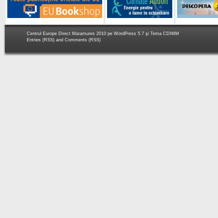
Centrul Europe Direct Maramures 2010 pe
WordPress 5.7
şi Tema
CDIMM
Entries (RSS)
and
Comments (RSS)