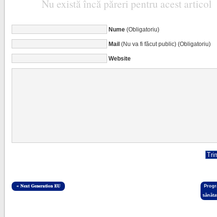
Nu există încă păreri pentru acest articol
Nume
(Obligatoriu)
Mail
(Nu va fi făcut public) (Obligatoriu)
Website
«
𝐍𝐞𝐱𝐭 𝐆𝐞𝐧𝐞𝐫𝐚𝐭𝐢𝐨𝐧 𝐄𝐔
Progr
sănăta