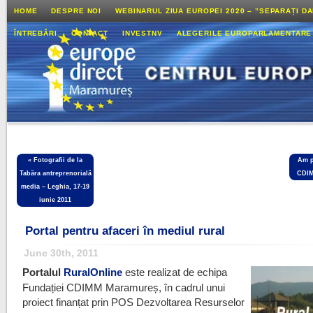
HOME
DESPRE NOI
WEBINARUL ZIUA EUROPEI 2020 – ”SEPARAȚI D
ÎNTREBĂRI
CONTACT
INVESTNV
ALEGERILE EUROPARLAMENTARE
«
Fotografii de la
Am p
Tabăra antreprenorială
CDIM
media – Leghia, 17-19
iunie 2011
Portal pentru afaceri în mediul rural
June 30th, 2011
Portalul
RuralOnline
este realizat de echipa
Fundației CDIMM Maramureș, în cadrul unui
proiect finanțat prin POS Dezvoltarea Resurselor