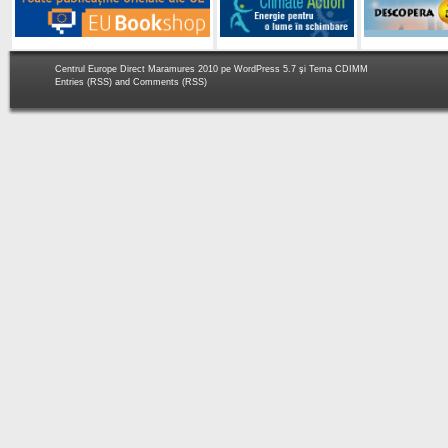
Centrul Europe Direct Maramures 2010 pe
WordPress 5.7
şi Tema
CDIMM
Entries (RSS)
and
Comments (RSS)