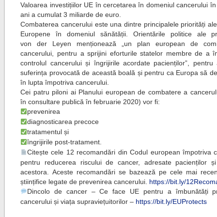
Valoarea investițiilor UE în cercetarea în domeniul cancerului în 
ani a cumulat 3 miliarde de euro.
Combaterea cancerului este una dintre principalele priorități al
Europene în domeniul sănătății. Orientările politice ale pr
von
der Leyen menționează „un plan european de com
cancerului, pentru a sprijini eforturile statelor membre de a 
controlul cancerului și îngrijirile acordate pacienților”, pentr
suferința provocată de această boală și pentru ca Europa să de
în lupta împotriva cancerului.
Cei patru piloni ai Planului european de combatere a cancerulu
în consultare publică în februarie 2020) vor fi:
prevenirea
diagnosticarea precoce
tratamentul și
îngrijirile post-tratament.
Citește cele 12 recomandări din Codul european împotriva c
pentru reducerea riscului de cancer, adresate pacienților și f
acestora. Aceste recomandări se bazează pe cele mai rece
științifice legate de prevenirea cancerului.
https://bit.ly/12Recom
Dincolo de cancer – Ce face UE pentru a îmbunătăți pr
cancerului și viața supraviețuitorilor –
https://bit.ly/EUProtects