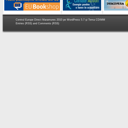
Centrul Europe Direct Maramures 2010 pe
WordPress 5.7
şi Tema
CDIMM
Entries (RSS)
and
Comments (RSS)