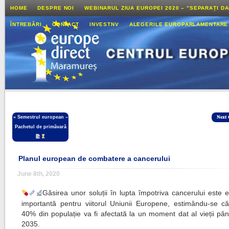
HOME
DESPRE NOI
WEBINARUL ZIUA EUROPEI 2020 – ”SEPARAȚI D
ÎNTREBĂRI
CONTACT
INVESTNV
ALEGERILE EUROPARLAMENTARE
«
Semestrul european –
𝐍𝐞𝐱𝐭 
Pachetul de primăvară
Planul european de combatere a cancerului
June 8th, 2020
Găsirea unor soluții în lupta împotriva cancerului este 
importantă pentru viitorul Uniunii Europene, estimându-se c
40% din populație va fi afectată la un moment dat al vieții pâ
2035.