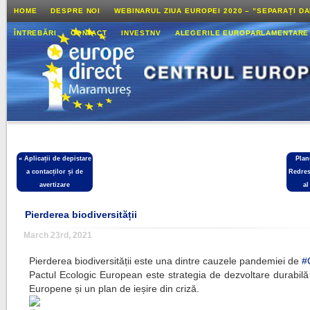
HOME
DESPRE NOI
WEBINARUL ZIUA EUROPEI 2020 – ”SEPARAȚI D
ÎNTREBĂRI
CONTACT
INVESTNV
ALEGERILE EUROPARLAMENTARE
«
Aplicații de depistare
Plan
a contacților și de
Redres
avertizare
a
Pierderea biodiversității
March 23rd, 2021
Pierderea biodiversității este una dintre cauzele pandemiei de
#
Pactul Ecologic European este strategia de dezvoltare durabilă
Europene și un plan de ieșire din criză.