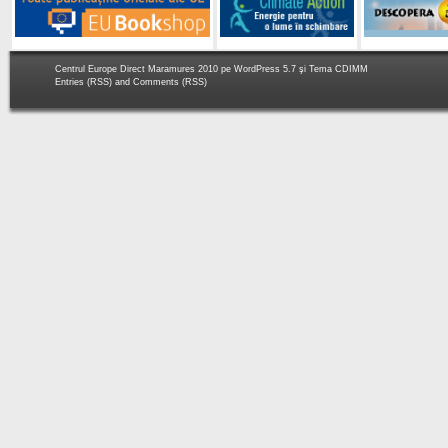
Centrul Europe Direct Maramures 2010 pe
WordPress 5.7
şi Tema
CDIMM
Entries (RSS)
and
Comments (RSS)