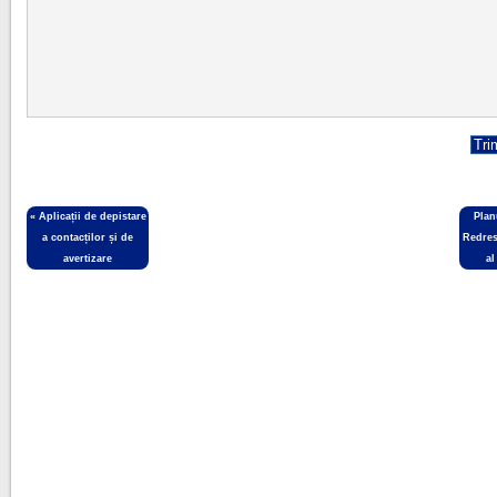
«
Aplicații de depistare
Plan
a contacților și de
Redres
avertizare
a