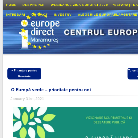
HOME
DESPRE NOI
WEBINARUL ZIUA EUROPEI 2020 – ”SEPARAȚI D
ÎNTREBĂRI
CONTACT
INVESTNV
ALEGERILE EUROPARLAMENTARE
«
Finanțare pentru
Tu ce 
România
O Europă verde – prioritate pentru noi
January 31st, 2021