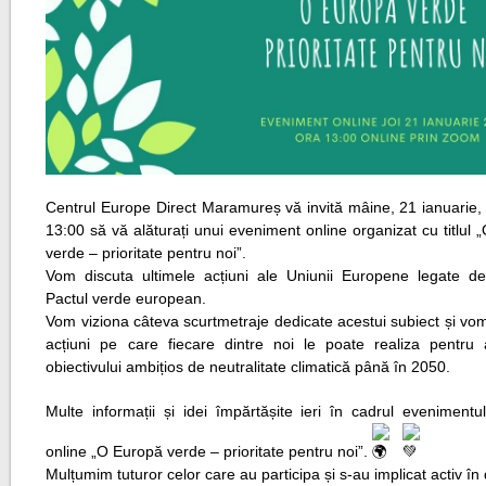
Centrul Europe Direct Maramureș vă invită mâine, 21 ianuarie, 
13:00 să vă alăturați unui eveniment online organizat cu titlul
verde – prioritate pentru noi”.
Vom discuta ultimele acțiuni ale Uniunii Europene legate de
Pactul verde european.
Vom viziona câteva scurtmetraje dedicate acestui subiect și vo
acțiuni pe care fiecare dintre noi le poate realiza pentru 
obiectivului ambițios de neutralitate climatică până în 2050.
Multe informații și idei împărtășite ieri în cadrul evenimentu
online „O Europă verde – prioritate pentru noi”.
Mulțumim tuturor celor care au participa și s-au implicat activ în d