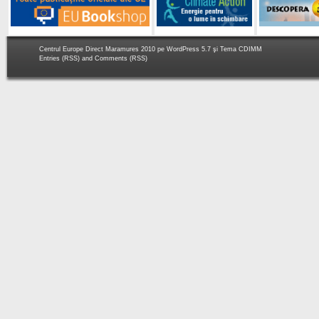
Centrul Europe Direct Maramures 2010 pe
WordPress 5.7
şi Tema
CDIMM
Entries (RSS)
and
Comments (RSS)