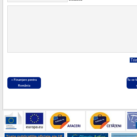
«
Finanțare pentru
Tu ce 
România