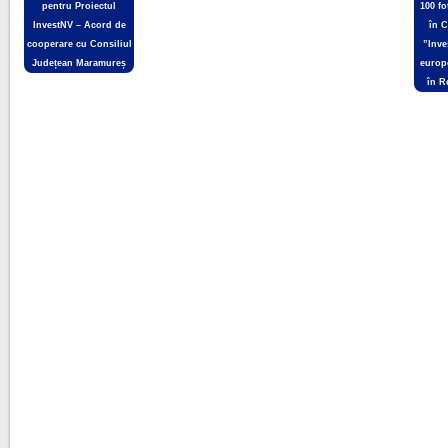
pentru Proiectul
100 fo
InvestNV – Acord de
în C
cooperare cu Consiliul
”Inve
Județean Maramureș
europe
în R