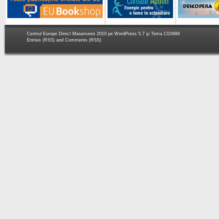
Centrul Europe Direct Maramures 2010 pe
WordPress 5.7
şi Tema
CDIMM
Entries (RSS)
and
Comments (RSS)