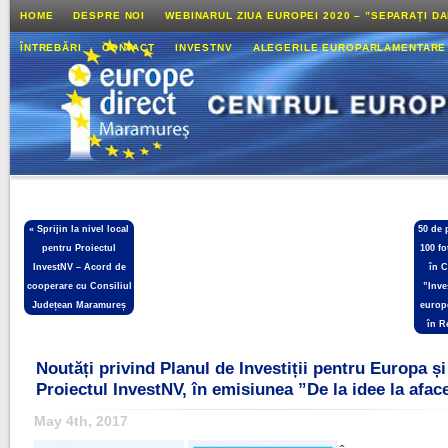
HOME
DESPRE NOI
WEBINARUL ZIUA EUROPEI 2020 – ”SEPARAȚI D
ÎNTREBĂRI
CONTACT
INVESTNV
ALEGERILE EUROPARLAMENTARE
«
Sprijin la nivel local
50 de 
pentru Proiectul
100 fo
InvestNV – Acord de
în C
cooperare cu Consiliul
”Inve
Județean Maramureș
europe
în R
Noutăți privind Planul de Investiții pentru Europa și
Proiectul InvestNV, în emisiunea ”De la idee la afac
May 4th, 2017