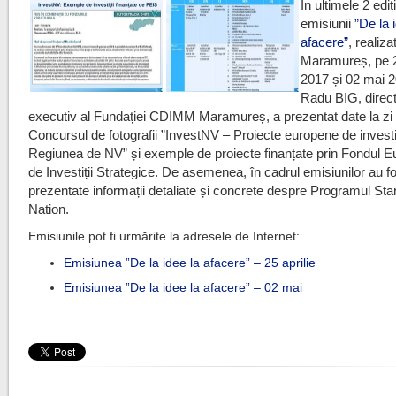
În ultimele 2 ediți
emisiunii
”De la 
afacere”
, realiz
Maramureș, pe 2
2017 și 02 mai 2
Radu BIG, direct
executiv al Fundației CDIMM Maramureș, a prezentat date la zi 
Concursul de fotografii ”InvestNV – Proiecte europene de investiț
Regiunea de NV” și exemple de proiecte finanțate prin Fondul 
de Investiții Strategice. De asemenea, în cadrul emisiunilor au f
prezentate informații detaliate și concrete despre Programul Sta
Nation.
Emisiunile pot fi urmărite la adresele de Internet:
Emisiunea ”De la idee la afacere” – 25 aprilie
Emisiunea ”De la idee la afacere” – 02 mai