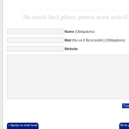
Nu există încă păreri pentru acest articol
Nume
(Obligatoriu)
Mail
(Nu va fi făcut public) (Obligatoriu)
Website
«
Sprijin la nivel local
50 de 