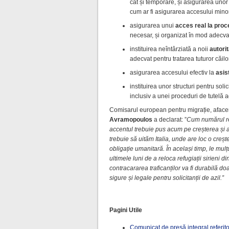
cât și temporare, și asigurarea unor
cum ar fi asigurarea accesului minor
asigurarea unui
acces real la proc
necesar, și organizat în mod adecvat,
instituirea neîntârziată a noii
autorit
adecvat pentru tratarea tuturor căilor
asigurarea accesului efectiv la
asis
instituirea unor structuri pentru solic
inclusiv a unei proceduri de tutelă
Comisarul european pentru migrație, afacer
Avramopoulos
a declarat: ”
Cum numărul ref
accentul trebuie pus acum pe creșterea și 
trebuie să uităm Italia, unde are loc o creș
obligație umanitară. În același timp, le mul
ultimele luni de a reloca refugiații sirieni 
contracararea traficanților va fi durabilă d
sigure și legale pentru solicitanții de azil.”
Pagini Utile
Comunicat de presă integral referitor