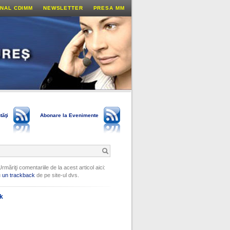
NAL CDIMM
NEWSLETTER
PRESA MM
tăţi
Abonare la Evenimente
Urmăriţi comentariile de la acest articol aici:
u
un trackback
de pe site-ul dvs.
ok