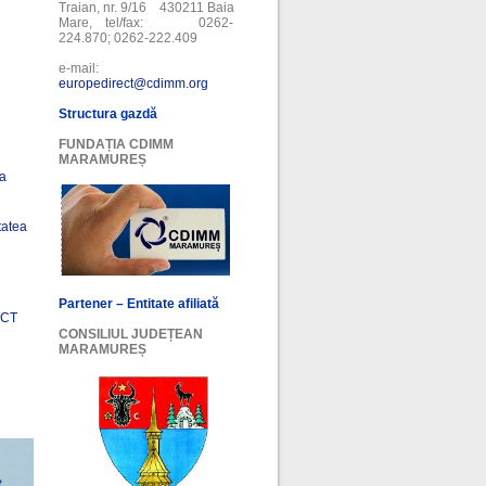
Traian, nr. 9/16 430211 Baia
Mare, tel/fax: 0262-
224.870; 0262-222.409
e-mail:
europedirect@cdimm.org
Structura gazdă
FUNDAȚIA CDIMM
MARAMUREȘ
ea
tatea
Partener – Entitate afiliată
ECT
CONSILIUL JUDEȚEAN
MARAMUREȘ