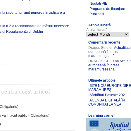
Noutăți PIE
Programe de finanţare
r la raportul privind punerea în aplicare a
Publicatii
Arhiva lunară
tor la a 2-a recomandare de măsuri necesare
Arhiva lunară
emeiul Regulamentului Dublin
Comentarii recente
Dragos Gelu
on
Actualitat
europeană în presa
maramureșeană
DRAGOS GELU
on
Actuali
europeană în presa
maramureșeană
Ultimele articole
SITE NOU EUROPE DIR
 pentru acest articol
MARAMUREȘ
Sărbători Pascale 2021
AGENDA DIGITALĂ ÎN
COMUNITATEA MEA
(Obligatoriu)
 va fi făcut public) (Obligatoriu)
Learning corner
e