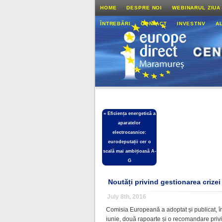
HOME
DESPRE NOI
WEBINARUL ZIUA
ÎNTREBĂRI
CONTACT
INVESTNV
A
«
Eficiența energetică a
aparatelor
electrocasnice:
eurodeputații cer o
scală mai ambițioasă A-
G
Noutăți privind gestionarea crizei 
July 8th, 2016
Comisia Europeană a adoptat și publicat, î
iunie, două rapoarte și o recomandare priv