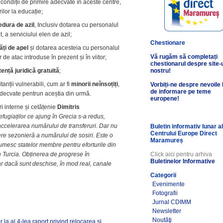
 condiții de primire adecvate în aceste centre,
ilor la educație;
edura de azil
, Inclusiv dotarea cu personalul
 a serviciului elen de azil;
Chestionare
ăți de apel
și dotarea acesteia cu personalul
Vă rugăm să completați
 de atac introduse în prezent și în viitor;
chestionarul despre site-
tență juridică gratuită
;
nostru!
itanții vulnerabili, cum ar fi
minorii neînsoțiți
,
Vorbiți-ne despre nevoile
de informare pe teme
 adecvate pentrun aceștia din urmă.
europene!
i interne și cetățenie
Dimitris
ugiaților ce ajung în Grecia s-a redus,
accelerarea numărului de transferuri. Dar nu
Buletin informativ lunar a
Centrului Europe Direct
tere sezonieră a numărului de sosiri. Este o
Maramureș
țumesc statelor membre pentru eforturile din
din Turcia. Obținerea de progrese în
Click aici pentru arhiva
Buletinelor Informative
oar dacă sunt deschise, în mod real, canale
Categorii
Evenimente
Fotografii
Jurnal CDIMM
Newsletter
Noutăţi
 la al 4-lea raport privind relocarea și