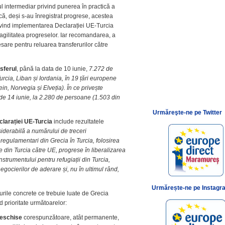
rtul intermediar privind punerea în practică a
că, deși s-au înregistrat progrese, acestea
privind implementarea Declarației UE-Turcia
fragilitatea progreselor. Iar recomandarea, a
sare pentru reluarea transferurilor către
nsferul
, până la data de 10 iunie,
7.272 de
urcia, Liban și Iordania, în 19 țări europene
n, Norvegia și Elveția). În ce privește
a de 14 iunie, la 2.280 de persoane (1.503 din
Urmăreşte-ne pe Twitter
clarației UE-Turcia
include rezultatele
iderabilă a numărului de treceri
egulamentari din Grecia în Turcia, folosirea
 din Turcia către UE, progrese în liberalizarea
instrumentului pentru refugiații din Turcia,
ocierilor de aderare și, nu în ultimul rând,
Urmărește-ne pe Instagr
rile concrete ce trebuie luate de Grecia
d prioritate următoarelor:
deschise
corespunzătoare, atât permanente,