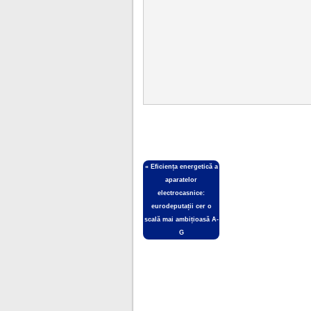
«
Eficiența energetică a
aparatelor
electrocasnice:
eurodeputații cer o
scală mai ambițioasă A-
G