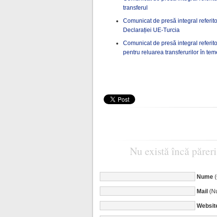
transferul
Comunicat de presă integral referito
Declarației UE-Turcia
Comunicat de presă integral referi
pentru reluarea transferurilor în t
Nu există încă păreri
Nume
Mail
(Nu
Websit