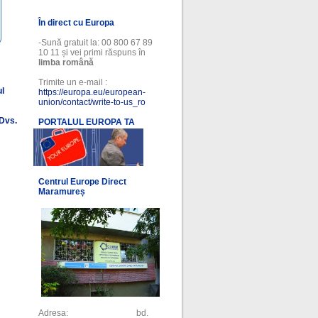
În direct cu Europa
-Sună gratuit la: 00 800 67 89
10 11 și vei primi răspuns în
limba română
Trimite un e-mail :
ul
https://europa.eu/european-
union/contact/write-to-us_ro
 Dvs.
PORTALUL EUROPA TA
l
Centrul Europe Direct
Maramureș
Adresa: bd.