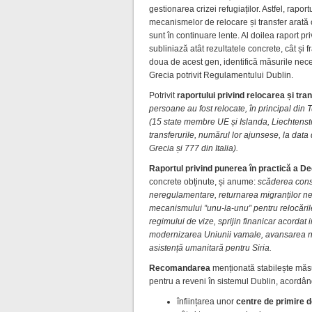
gestionarea crizei refugiaților. Astfel, rapo
mecanismelor de relocare și transfer arată 
sunt în continuare lente. Al doilea raport 
subliniază atât rezultatele concrete, cât și 
doua de acest gen, identifică măsurile nece
Grecia potrivit Regulamentului Dublin.
Potrivit
raportului privind relocarea și tra
persoane au fost relocate, în principal din T
(15 state membre UE și Islanda, Liechtenstei
transferurile, numărul lor ajunsese, la dat
Grecia și 777 din Italia).
Raportul privind punerea în practică a De
concrete obținute, și anume:
scăderea cons
neregulamentare, returnarea migranților ner
mecanismului ”unu-la-unu” pentru relocările
regimului de vize, sprijin finanicar acordat 
modernizarea Uniunii vamale, avansarea neg
asistență umanitară pentru Siria.
Recomandarea
menționată stabilește măsu
pentru a reveni în sistemul Dublin, acordân
înființarea unor
centre de primire 