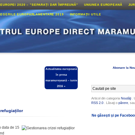
 EUROPEI 2020 – ”SEPARAȚI DAR ÎMPREUNĂ”
UNIUNEA EUROPEANĂ
JUR
LEGERILE EUROPARLAMENTARE 2019
INFORMAŢII UTILE
Abonare la Nou
Actualitatea europeană
în presa
maramureșeană – iunie
2016
»
Articol din categoria
Noutăţi
. 
RSS 2.0
. Lăsaţi o
părere
, sa
refugiaților
Ne găseşti şi pe Facebo
n data de 15
ind