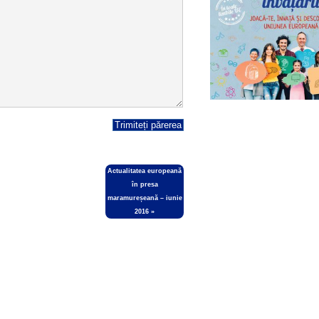
Actualitatea europeană
în presa
maramureșeană – iunie
2016
»