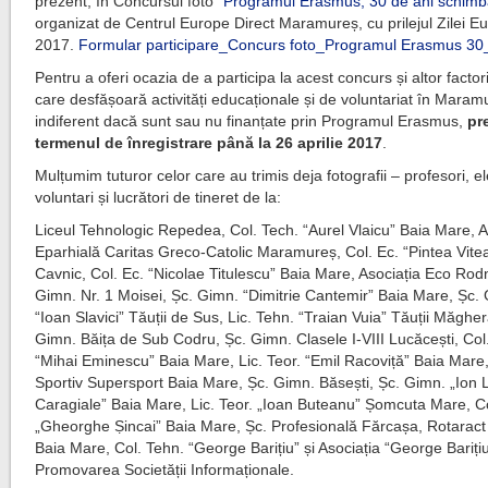
prezent, în Concursul foto
“Programul Erasmus, 30 de ani schimbă
organizat de Centrul Europe Direct Maramureș, cu prilejul Zilei E
2017.
Formular participare_Concurs foto_Programul Erasmus 3
Pentru a oferi ocazia de a participa la acest concurs și altor factori
care desfășoară activități educaționale și de voluntariat în Maram
indiferent dacă sunt sau nu finanțate prin Programul Erasmus,
pr
termenul de înregistrare până la 26 aprilie 2017
.
Mulțumim tuturor celor care au trimis deja fotografii – profesori, el
voluntari și lucrători de tineret de la:
Liceul Tehnologic Repedea, Col. Tech. “Aurel Vlaicu” Baia Mare, A
Eparhială Caritas Greco-Catolic Maramureș, Col. Ec. “Pintea Vite
Cavnic, Col. Ec. “Nicolae Titulescu” Baia Mare, Asociația Eco Rod
Gimn. Nr. 1 Moisei, Șc. Gimn. “Dimitrie Cantemir” Baia Mare, Șc.
“Ioan Slavici” Tăuții de Sus, Lic. Tehn. “Traian Vuia” Tăuții Măghe
Gimn. Băița de Sub Codru, Șc. Gimn. Clasele I-VIII Lucăcești, Col
“Mihai Eminescu” Baia Mare, Lic. Teor. “Emil Racoviță” Baia Mare
Sportiv Supersport Baia Mare, Șc. Gimn. Băsești, Șc. Gimn. „Ion 
Caragiale” Baia Mare, Lic. Teor. „Ioan Buteanu” Șomcuta Mare, Co
„Gheorghe Ṣincai” Baia Mare, Șc. Profesională Fărcașa, Rotara
Baia Mare, Col. Tehn. “George Barițiu” și Asociația “George Bariți
Promovarea Societății Informaționale.