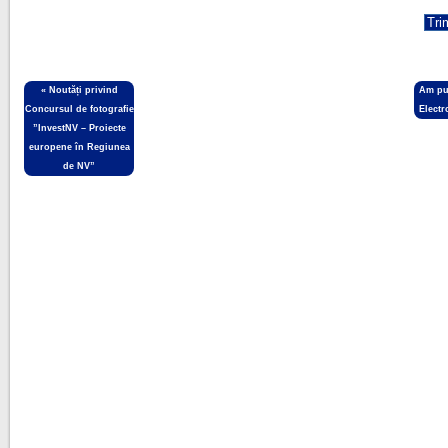
«
Noutăți privind
Am pub
Concursul de fotografie
Electr
”InvestNV – Proiecte
europene în Regiunea
de NV”