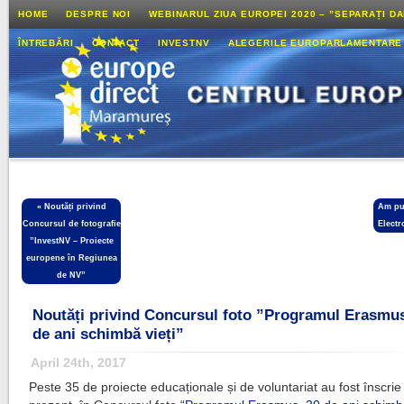
HOME
DESPRE NOI
WEBINARUL ZIUA EUROPEI 2020 – ”SEPARAȚI D
ÎNTREBĂRI
CONTACT
INVESTNV
ALEGERILE EUROPARLAMENTARE
«
Noutăți privind
Am pub
Concursul de fotografie
Electr
”InvestNV – Proiecte
europene în Regiunea
de NV”
Noutăți privind Concursul foto ”Programul Erasmus
de ani schimbă vieți”
April 24th, 2017
Peste 35 de proiecte educaționale și de voluntariat au fost înscrie