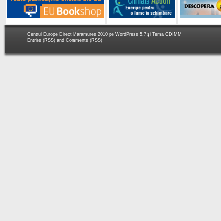
Centrul Europe Direct Maramures 2010 pe
WordPress 5.7
şi Tema
CDIMM
Entries (RSS)
and
Comments (RSS)