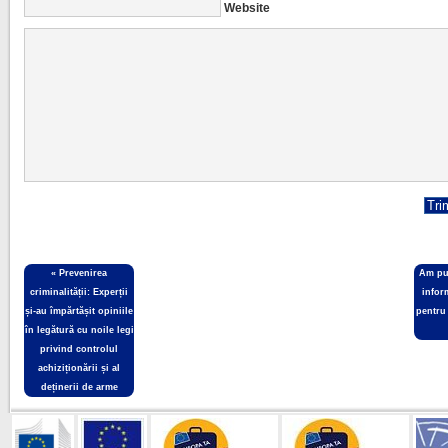
Website
«
Prevenirea
Am pub
criminalității: Experții
infor
și-au împărtășit opiniile
pentru
în legătură cu noile legi
privind controlul
achiziționării și al
deținerii de arme