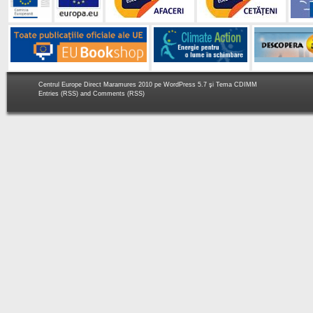
Centrul Europe Direct Maramures 2010 pe
WordPress 5.7
şi Tema
CDIMM
Entries (RSS)
and
Comments (RSS)