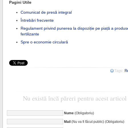
Pagini Utile
Comunicat de presă integral
Întrebări frecvente
Regulament privind punerea la dispoziție pe piață a produs
fertilizante
Spre o economie circulară
Tags:
R
Nu există încă păreri pentru acest articol
Nume
(Obligatoriu)
Mail
(Nu va fi făcut public) (Obligatoriu)