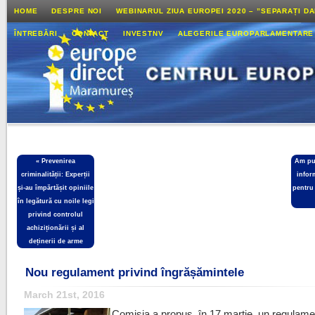
HOME
DESPRE NOI
WEBINARUL ZIUA EUROPEI 2020 – ”SEPARAȚI D
ÎNTREBĂRI
CONTACT
INVESTNV
ALEGERILE EUROPARLAMENTARE
«
Prevenirea
Am pub
criminalității: Experții
infor
și-au împărtășit opiniile
pentru
în legătură cu noile legi
privind controlul
achiziționării și al
deținerii de arme
Nou regulament privind îngrășămintele
March 21st, 2016
Comisia a propus, în 17 martie, un regulame