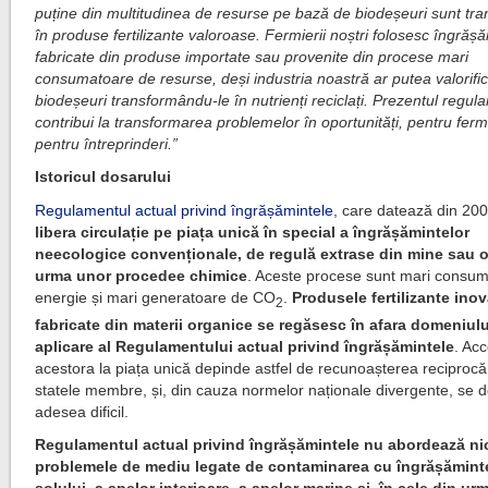
puține din multitudinea de resurse pe bază de biodeșeuri sunt tr
în produse fertilizante valoroase. Fermierii noștri folosesc îngrăș
fabricate din produse importate sau provenite din procese mari
consumatoare de resurse, deși industria noastră ar putea valorifi
biodeșeuri transformându-le în nutrienți reciclați. Prezentul regul
contribui la transformarea problemelor în oportunități, pentru fermi
pentru întreprinderi.”
Istoricul dosarului
Regulamentul actual privind îngrășămintele
, care datează din 200
libera circulație pe piața unică în special a îngrășămintelor
neecologice convenționale, de regulă extrase din mine sau o
urma unor procedee chimice
. Aceste procese sunt mari consu
energie și mari generatoare de CO
.
Produsele fertilizante ino
2
fabricate din materii organice se regăsesc în afara domeniul
aplicare al Regulamentului actual privind îngrășămintele
. Ac
acestora la piața unică depinde astfel de recunoașterea reciprocă
statele membre, și, din cauza normelor naționale divergente, se 
adesea dificil.
Regulamentul actual privind îngrășămintele nu abordează ni
problemele de mediu legate de contaminarea cu îngrășămint
solului, a apelor interioare, a apelor marine și, în cele din urm