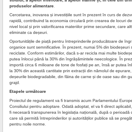
produselor alimentare
.
Cercetarea, inovarea și investițiile sunt în prezent în curs de dezv
rapidă, contribuind la economia circulară prin crearea de locuri d
nivel local și prin valorificarea materiilor prime secundare, care altf
eliminate ca deșeuri.
Oportunitățile de piață pentru întreprinderile producătoare de în
organice sunt semnificative. În prezent, numai 5% din biodeșeuri 
reciclate. Conform estimărilor, dacă s-ar recicla mai multe biodeșe
putea înlocui până la 30% din îngrășămintele neecologice. În pre
importă circa 6 milioane de tone de fosfați pe an, însă ar putea î
la 30% din această cantitate prin extracții din nămolul de epurare,
deșeurile biodegradabile, din făina de carne și de oase sau din g
grajd.
Etapele următoare
Proiectul de regulament va fi transmis acum Parlamentului Europ
Consiliului pentru adoptare. Odată adoptat, el va fi direct aplicabil
fi necesară transpunerea în legislația națională, după o perioadă d
care să permită întreprinderilor și autorităților publice să se preg
pentru noile norme.