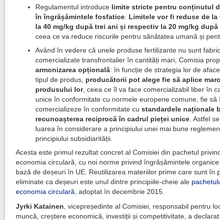
Regulamentul introduce
limite stricte pentru conținutul
în îngrășămintele fosfatice
.
Limitele vor fi reduse de l
la 40 mg/kg după trei ani și respectiv la 20 mg/kg după
ceea ce va reduce riscurile pentru sănătatea umană și pen
Având în vedere că unele produse fertilizante nu sunt fabri
comercializate transfrontalier în cantități mari, Comisia pro
armonizarea opțională
: în funcție de strategia lor de aface
tipul de produs,
producătorii pot alege fie să aplice mar
produsului lor
, ceea ce îl va face comercializabil liber în c
unice în conformitate cu normele europene comune, fie să î
comercializeze în conformitate cu
standardele naționale 
recunoașterea reciprocă în cadrul pieței unice
. Astfel s
luarea în considerare a principiului unei mai bune reglement
principiului subsidiarității.
Acesta este primul rezultat concret al Comisiei din pachetul privin
economia circulară, cu noi norme privind îngrășămintele organice 
bază de deșeuri în UE. Reutilizarea materiilor prime care sunt în 
eliminate ca deșeuri este unul dintre principiile-cheie ale
pachetulu
economia circulară
, adoptat în decembrie 2015.
Jyrki Katainen
, vicepreședinte al Comisiei, responsabil pentru lo
muncă, creștere economică, investiții și competitivitate, a declarat