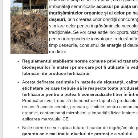
îmbunătăți semnificativ
accesul pe piața un
îngrășămintelor organice și al celor pe b
deșeuri
, prin crearea unor condiții concurenț
similare celor pentru îngrășămintele neecolo
tradiționale. Se vor crea astfel noi oportunităț
pentru întreprinderile inovatoare, reducând î
timp deșeurile, consumul de energie și daun
mediului.
Regulamentul stabilește norme comune privind transf
biodeșeurilor în materii prime care pot fi utilizate în ve
fabricării de produse fertilizante.
Acesta definește
cerințele în materie de siguranță, calita
etichetare pe care trebuie să le respecte toate produse
fertilizante pentru a putea fi comercializate liber în înt
Producătorii vor trebui să demonstreze faptul că produsele 
respectă aceste cerințe, precum și limitele pentru contamin
organici, contaminanți microbieni și impurități fizice înainte 
aplicarea marcajului CE.
Noile norme se vor aplica tuturor tipurilor de îngrășăminte 
garanta cele mai înalte niveluri de protecție a solului
.