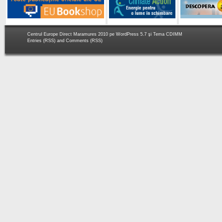
Centrul Europe Direct Maramures 2010 pe
WordPress 5.7
şi Tema
CDIMM
Entries (RSS)
and
Comments (RSS)