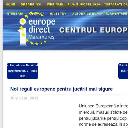
HOME
DESPRE NOI
WEBINARUL ZIUA EUROPEI 2020 – ”SEPARAȚI D
ÎNTREBĂRI
CONTACT
INVESTNV
ALEGERILE EUROPARLAMENTARE
«
Am publicat Buletinul
Bănci 
informativ nr. 7 – Iulie
mai 
2011
Noi reguli europene pentru jucării mai sigure
July 21st, 2011
Uniunea Europeană a intr
miercuri, măsuri stricte de
pentru jucăriile pentru copi
norme se adresează în sp