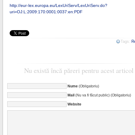
http://eur-lex.europa.eu/LexUriServ/LexUriServ.do?
uri=OJ:L:2009:170:0001:0037:en:PDF
Tags:
R
Nu există încă păreri pentru acest articol
Nume
(Obligatoriu)
Mail
(Nu va fi făcut public) (Obligatoriu)
Website