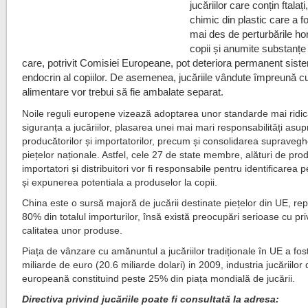
jucăriilor care conțin ftalaț
chimic din plastic care a fo
mai des de perturbările ho
copii și anumite substanțe 
care, potrivit Comisiei Europeane, pot deteriora permanent sist
endocrin al copiilor. De asemenea, jucăriile vândute împreună 
alimentare vor trebui să fie ambalate separat.
Noile reguli europene vizează adoptarea unor standarde mai ridi
siguranța a jucăriilor, plasarea unei mai mari responsabilități asup
producătorilor și importatorilor, precum și consolidarea supraveghe
piețelor naționale. Astfel, cele 27 de state membre, alături de prod
importatori și distribuitori vor fi responsabile pentru identificarea p
și expunerea potentiala a produselor la copii.
China este o sursă majoră de jucării destinate piețelor din UE, r
80% din totalul importurilor, însă există preocupări serioase cu priv
calitatea unor produse.
Piața de vânzare cu amănuntul a jucăriilor tradiționale în UE a fos
miliarde de euro (20.6 miliarde dolari) in 2009, industria jucăriilor
europeană constituind peste 25% din piața mondială de jucării.
Directiva privind jucăriile poate fi consultată la adresa: