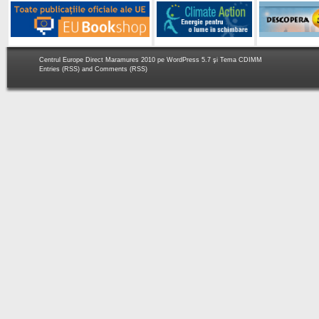
Centrul Europe Direct Maramures 2010 pe
WordPress 5.7
şi Tema
CDIMM
Entries (RSS)
and
Comments (RSS)