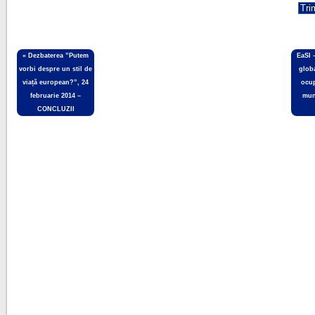
«
Dezbaterea ”Putem
EaSI 
vorbi despre un stil de
glob
viață european?”, 24
ocup
februarie 2014 –
mun
CONCLUZII