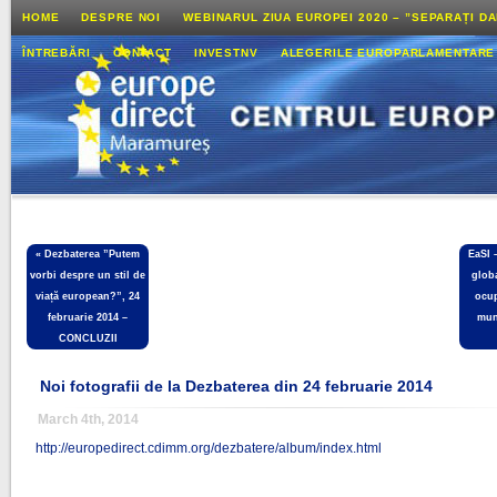
HOME
DESPRE NOI
WEBINARUL ZIUA EUROPEI 2020 – ”SEPARAȚI D
ÎNTREBĂRI
CONTACT
INVESTNV
ALEGERILE EUROPARLAMENTARE
«
Dezbaterea ”Putem
EaSI 
vorbi despre un stil de
glob
viață european?”, 24
ocup
februarie 2014 –
mun
CONCLUZII
Noi fotografii de la Dezbaterea din 24 februarie 2014
March 4th, 2014
http://europedirect.cdimm.org/dezbatere/album/index.html