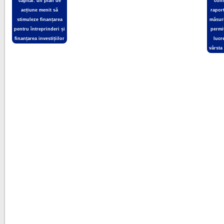
capital: un plan de
con
acțiune menit să
rapor
stimuleze finanțarea
măsuri
pentru întreprinderi și
permi
finanțarea investițiilor
lucr
vârsta