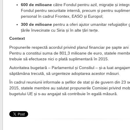
600 de milioane
către Fondul pentru azil, migrație și integr
Fondul pentru securitate internă, precum și pentru suplimen
personal în cadrul Frontex, EASO și Europol;
300 de milioane
pentru a oferi ajutor umanitar refugiaților 
țările învecinate cu Siria și în alte țări terțe.
Context
Propunerile respectă acordul privind planul financiar pe șapte ani
Pentru a constitui suma de 801,3 milioane de euro, statele memb
trebuie să efectueze nici o plată suplimentară în 2015.
Autoritatea bugetară – Parlamentul și Consiliul – și-a luat angaja
săptămâna trecută, să urgenteze adoptarea acestor măsuri.
În cadrul reuniunii informale a șefilor de stat și de guvern din 23
2015, statele membre au salutat propunerile Comisiei privind mob
bugetului UE și s-au angajat să contribuie în egală măsură.