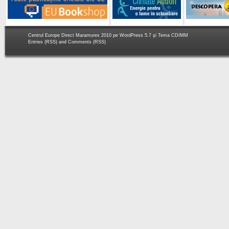
Centrul Europe Direct Maramures 2010 pe
WordPress 5.7
şi Tema
CDIMM
Entries (RSS)
and
Comments (RSS)