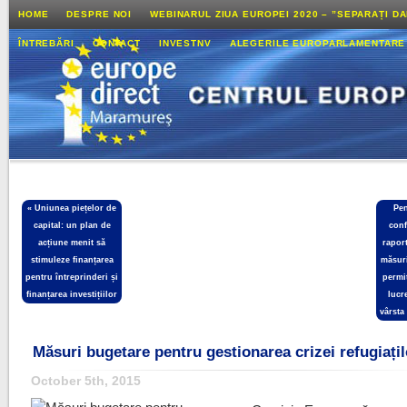
HOME
DESPRE NOI
WEBINARUL ZIUA EUROPEI 2020 – ”SEPARAȚI D
ÎNTREBĂRI
CONTACT
INVESTNV
ALEGERILE EUROPARLAMENTARE
«
Uniunea piețelor de
Pen
capital: un plan de
con
acțiune menit să
rapor
stimuleze finanțarea
măsuri
pentru întreprinderi și
permi
finanțarea investițiilor
lucr
vârsta
Măsuri bugetare pentru gestionarea crizei refugiațil
October 5th, 2015