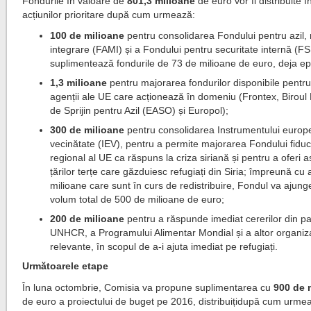
Fondurile în valoare de
801,3 milioane
de euro vor fi distribuite 
acțiunilor prioritare după cum urmează:
100 de milioane
pentru consolidarea Fondului pentru azil, 
integrare (FAMI) și a Fondului pentru securitate internă (F
suplimentează fondurile de 73 de milioane de euro, deja ep
1,3 milioane
pentru majorarea fondurilor disponibile pentru 
agenții ale UE care acționează în domeniu (Frontex, Birou
de Sprijin pentru Azil (EASO) și Europol);
300 de milioane
pentru consolidarea Instrumentului euro
vecinătate (IEV), pentru a permite majorarea Fondului fiduc
regional al UE ca răspuns la criza siriană și pentru a oferi a
țărilor terțe care găzduiesc refugiați din Siria; împreună cu 
milioane care sunt în curs de redistribuire, Fondul va ajung
volum total de 500 de milioane de euro;
200 de milioane
pentru a răspunde imediat cererilor din p
UNHCR, a Programului Alimentar Mondial și a altor organiza
relevante, în scopul de a-i ajuta imediat pe refugiați.
Următoarele etape
În luna octombrie, Comisia va propune suplimentarea cu
900 de 
de euro a proiectului de buget pe 2016, distribuițidupă cum urme