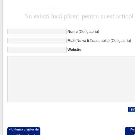
Nu există încă păreri pentru acest articol
Nume
(Obligatoriu)
Mail
(Nu va fi făcut public) (Obligatoriu)
Website
«
Uniunea piețelor de
Pen