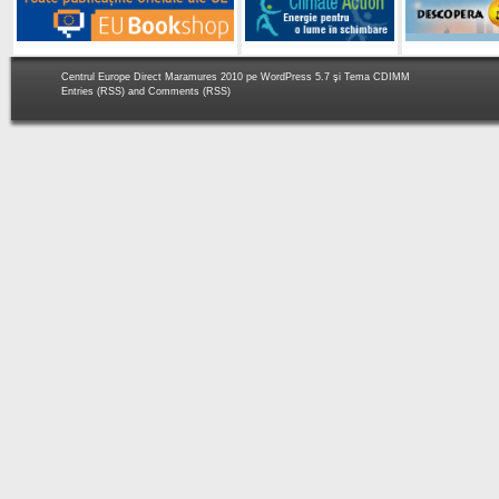
Centrul Europe Direct Maramures 2010 pe
WordPress 5.7
şi Tema
CDIMM
Entries (RSS)
and
Comments (RSS)