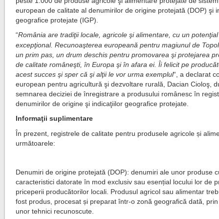
peste 1.000 de produse agricole şi alimentare protejate de sistem
european de calitate al denumirilor de origine protejată (DOP) şi in
geografice protejate (IGP).
“
România are tradiţii locale, agricole şi alimentare, cu un potenţial
excepţional. Recunoaşterea europeană pentru magiunul de Topol
un prim pas, un drum deschis pentru promovarea şi protejarea p
de calitate româneşti, în Europa şi în afara ei. Îi felicit pe producă
acest succes şi sper că şi alţii le vor urma exemplul
“, a declarat c
european pentru agricultură şi dezvoltare rurală, Dacian Cioloş, 
semnarea deciziei de înregistrare a produsului românesc în regist
denumirilor de origine şi indicaţiilor geografice protejate.
Informaţii suplimentare
În prezent, registrele de calitate pentru produsele agricole și alim
următoarele:
Denumiri de origine protejată (DOP): denumiri ale unor produse c
caracteristici datorate în mod exclusiv sau esențial locului lor de p
priceperii producătorilor locali. Produsul agricol sau alimentar treb
fost produs, procesat și preparat într-o zonă geografică dată, prin 
unor tehnici recunoscute.