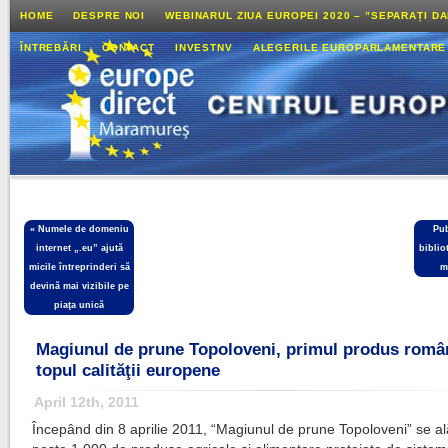
HOME
DESPRE NOI
WEBINARUL ZIUA EUROPEI 2020 – ”SEPARAȚI D
ÎNTREBĂRI
CONTACT
INVESTNV
ALEGERILE EUROPARLAMENTARE
«
Numele de domeniu
Pub
internet „.eu” ajută
biblio
micile întreprinderi să
m
devină mai vizibile pe
piaţa unică
Magiunul de prune Topoloveni, primul produs româ
topul calităţii europene
April 12th, 2011
Începând din 8 aprilie 2011, “Magiunul de prune Topoloveni” se al