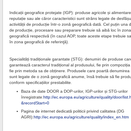
Indicații geografice protejate (IGP): produse agricole și alimentar
reputație sau ale căror caracteristici sunt strâns legate de desfăș
activității de producție într-o zonă geografică dată. Cel puțin una 
de producție, procesare sau preparare trebuie să aibă loc în zon
geografică respectivă (în cazul AOP, toate aceste etape trebuie sa
în zona geografică de referinţă).
Specialități tradiționale garantate (STG): denumiri de produse car
garantează caracterul tradițional al produsului, fie prin compoziția
fie prin metoda sa de obținere. Produsele care poartă denumire
sunt legate de o zonă geografică anume, însă trebuie să fie prod
conform specificațiilor prestabilite.
Baza de date DOOR a DOP-urilor, IGP-urilor și STG-urilor
înregistrate:
http://ec.europa.eu/agriculture/quality/door/list.
&recordStart=0
Pagina de internet dedicată politicii privind calitatea (DG
AGRI):
http://ec.europa.eu/agriculture/quality/index_en.htm