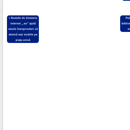
«
Numele de domeniu
Pub
internet „.eu” ajută
biblio
micile întreprinderi să
m
devină mai vizibile pe
piaţa unică