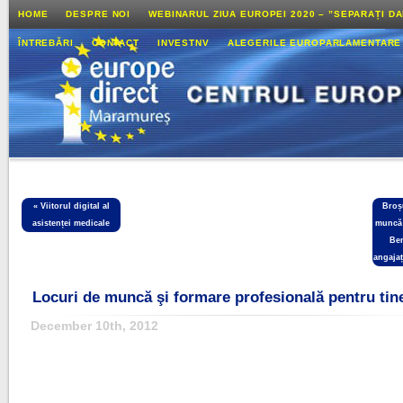
HOME
DESPRE NOI
WEBINARUL ZIUA EUROPEI 2020 – ”SEPARAȚI D
ÎNTREBĂRI
CONTACT
INVESTNV
ALEGERILE EUROPARLAMENTARE
«
Viitorul digital al
Broș
asistenței medicale
muncă 
Ben
angajaț
Locuri de muncă şi formare profesională pentru tin
December 10th, 2012