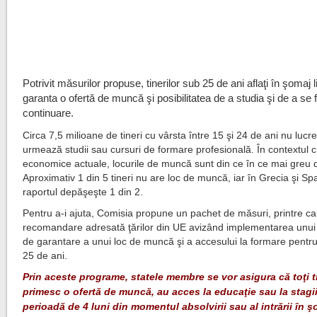
Potrivit măsurilor propuse, tinerilor sub 25 de ani aflaţi în şomaj l
garanta o ofertă de muncă şi posibilitatea de a studia şi de a se
continuare.
Circa 7,5 milioane de tineri cu vârsta între 15 şi 24 de ani nu lucr
urmează studii sau cursuri de formare profesională. În contextul c
economice actuale, locurile de muncă sunt din ce în ce mai greu d
Aproximativ 1 din 5 tineri nu are loc de muncă, iar în Grecia şi Sp
raportul depăşeşte 1 din 2.
Pentru a-i ajuta, Comisia propune un pachet de măsuri, printre ca
recomandare adresată ţărilor din UE avizând implementarea unu
de garantare a unui loc de muncă şi a accesului la formare pentru 
25 de ani.
Prin aceste programe, statele membre se vor asigura că toţi ti
primesc o ofertă de muncă, au acces la educaţie sau la stagi
perioadă de 4 luni din momentul absolvirii sau al intrării în ş