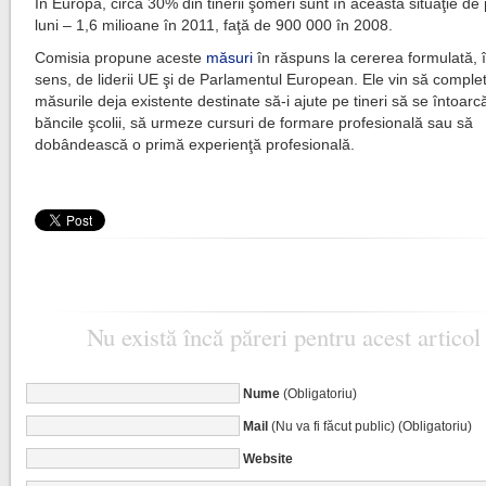
În Europa, circa 30% din tinerii şomeri sunt în această situaţie de
luni – 1,6 milioane în 2011, faţă de 900 000 în 2008.
Comisia propune aceste
măsuri
în răspuns la cererea formulată, 
sens, de liderii UE şi de Parlamentul European. Ele vin să comple
măsurile deja existente destinate să-i ajute pe tineri să se întoarc
băncile şcolii, să urmeze cursuri de formare profesională sau să
dobândească o primă experienţă profesională.
Nu există încă păreri pentru acest articol
Nume
(Obligatoriu)
Mail
(Nu va fi făcut public) (Obligatoriu)
Website