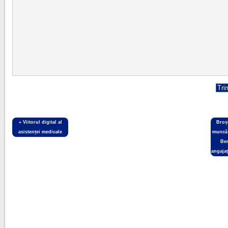
«
Viitorul digital al
Broș
asistenței medicale
muncă 
Ben
angajaț