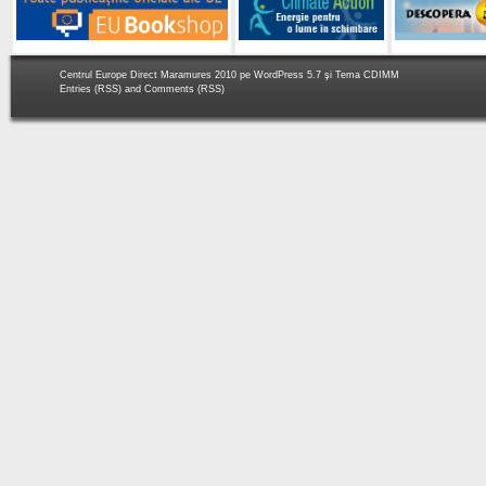
Centrul Europe Direct Maramures 2010 pe
WordPress 5.7
şi Tema
CDIMM
Entries (RSS)
and
Comments (RSS)