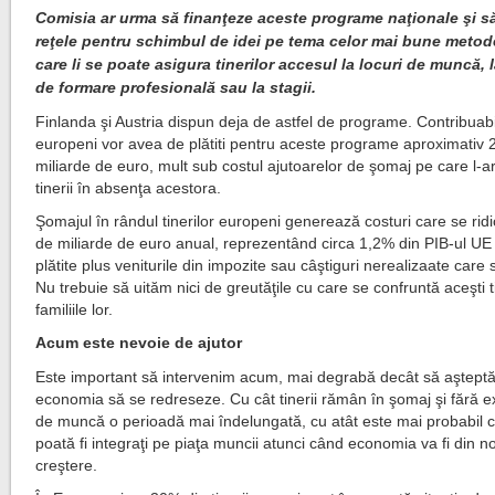
Comisia ar urma să finanţeze aceste programe naţionale şi s
reţele pentru schimbul de idei pe tema celor mai bune metod
care li se poate asigura tinerilor accesul la locuri de muncă, 
de formare profesională sau la stagii.
Finlanda şi Austria dispun deja de astfel de programe. Contribuabil
europeni vor avea de plătiti pentru aceste programe aproximativ 
miliarde de euro, mult sub costul ajutoarelor de şomaj pe care l-ar
tinerii în absenţa acestora.
Şomajul în rândul tinerilor europeni generează costuri care se rid
de miliarde de euro anual, reprezentând circa 1,2% din PIB-ul UE (
plătite plus veniturile din impozite sau câştiguri nerealizaate care 
Nu trebuie să uităm nici de greutăţile cu care se confruntă aceşti ti
familiile lor.
Acum este nevoie de ajutor
Este important să intervenim acum, mai degrabă decât să aştept
economia să se redreseze. Cu cât tinerii rămân în şomaj şi fără e
de muncă o perioadă mai îndelungată, cu atât este mai probabil 
poată fi integraţi pe piaţa muncii atunci când economia va fi din n
creştere.