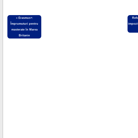
«
Erasmus+:
Ref
Împrumuturi pentru
impozi
masterate în Marea
Britanie