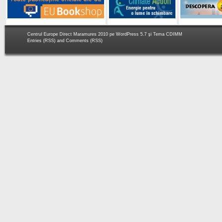
Centrul Europe Direct Maramures 2010 pe
WordPress 5.7
şi Tema
CDIMM
Entries (RSS)
and
Comments (RSS)