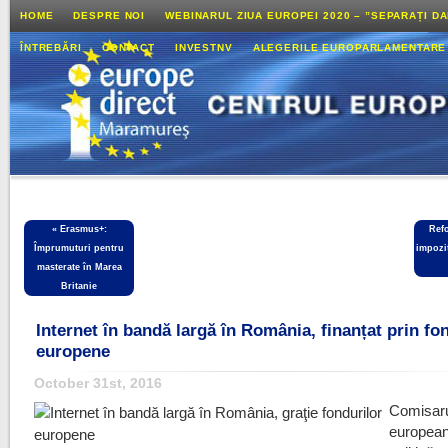
HOME
DESPRE NOI
WEBINARUL ZIUA EUROPEI 2020 – ”SEPARAȚI D
ÎNTREBĂRI
CONTACT
INVESTNV
ALEGERILE EUROPARLAMENTARE
«
Erasmus+:
Ref
Împrumuturi pentru
impozi
masterate în Marea
Britanie
Internet în bandă largă în România, finanțat prin fo
europene
October 31st, 2016
Comisar
european