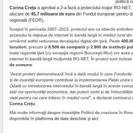
politică 
Corina Creţu
a aprobat a 2-a fază a proiectului major RO-NET,
alocare de
45,7 milioane de euro
din Fondul european pentru d
regională (FEDR).
Început în perioada 2007–2013, proiectul are ca obiectiv extinder
accesului la reţeaua de internet în bandă largă în mediul rural di
urmărind astfel reducerea decalajului digital din ţară. Peste
400.0
locuitori
, precum și
8.500 de companii
şi
2.800 de instituţii pu
toate regiunile ţării (cu excepţia regiunii Bucureşti-Ilfov) vor avea 
internet în bandă largă mulţumită RO-NET. În proiect sunt inclus
de comune
.
“Acest proiect demonstrează încă o dată modul în care Fondurile 
şi de investiţii europene contribuie la implementarea Pieţei unice d
Odată cu introducerea internetului în bandă largă în aceste comu
atât noi oportunităţi economice, dar putem vorbi și de îmbunătățirea
vieții pentru cei care trăiesc în mediul rural”,
a declarat comisarul
Corina Creţu
.
Mai multe informaţii despre investiţiile Politicii de coeziune în Ro
disponibile în
platforma de date deschise
şi
aici
.