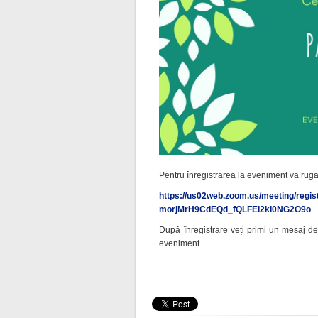
Pentru înregistrarea la eveniment va rugam
https://us02web.zoom.us/meeting/regis
morjMrH9CdEQd_fQLFEI2kI0NG2O9o
După înregistrare veți primi un mesaj d
eveniment.