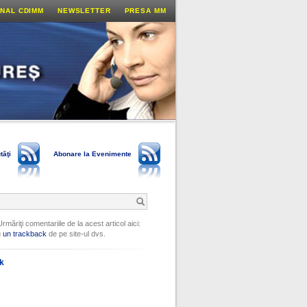
NAL CDIMM
NEWSLETTER
PRESA MM
tăţi
Abonare la Evenimente
Urmăriţi comentariile de la acest articol aici:
u
un trackback
de pe site-ul dvs.
ok