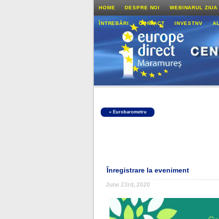
HOME
DESPRE NOI
WEBINARUL ZIUA
ÎNTREBĂRI
CONTACT
INVESTNV
A
«
Eurobarometru
Înregistrare la eveniment
June 23rd, 2020