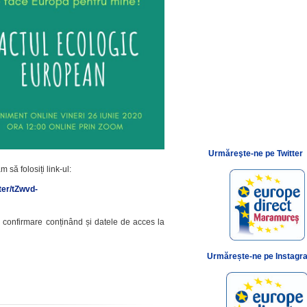
Urmăreşte-ne pe Twitter
 să folosiți link-ul:
ter/tZwvd-
e confirmare conținând și datele de acces la
Urmărește-ne pe Instagr