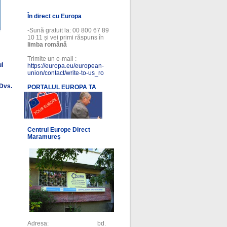
În direct cu Europa
-Sună gratuit la: 00 800 67 89
10 11 și vei primi răspuns în
limba română
Trimite un e-mail :
ul
https://europa.eu/european-
union/contact/write-to-us_ro
 Dvs.
PORTALUL EUROPA TA
l
Centrul Europe Direct
Maramureș
Adresa: bd.