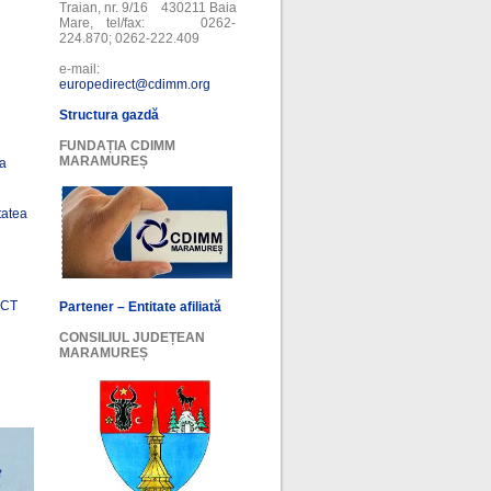
Traian, nr. 9/16 430211 Baia
Mare, tel/fax: 0262-
224.870; 0262-222.409
e-mail:
europedirect@cdimm.org
Structura gazdă
FUNDAȚIA CDIMM
MARAMUREȘ
ea
tatea
ECT
Partener – Entitate afiliată
CONSILIUL JUDEȚEAN
MARAMUREȘ