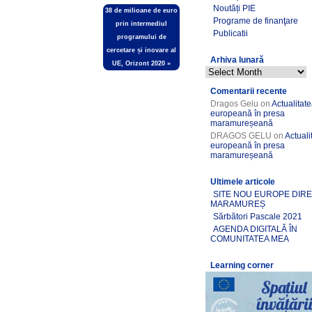
Noutăți PIE
3️8️ de milioane de euro
Programe de finanţare
prin intermediul
Publicatii
programului de
cercetare și inovare al
Arhiva lunară
UE, Orizont 2020
»
Comentarii recente
Dragos Gelu
on
Actualitat
europeană în presa
maramureșeană
DRAGOS GELU
on
Actuali
europeană în presa
maramureșeană
Ultimele articole
SITE NOU EUROPE DIR
MARAMUREȘ
Sărbători Pascale 2021
AGENDA DIGITALĂ ÎN
COMUNITATEA MEA
Learning corner