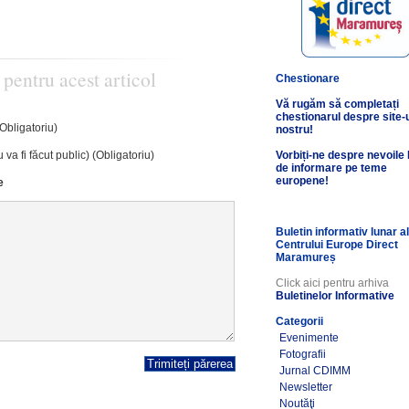
 pentru acest articol
Chestionare
Vă rugăm să completați
chestionarul despre site-
(Obligatoriu)
nostru!
 va fi făcut public) (Obligatoriu)
Vorbiți-ne despre nevoile
de informare pe teme
europene!
e
Buletin informativ lunar a
Centrului Europe Direct
Maramureș
Click aici pentru arhiva
Buletinelor Informative
Categorii
Evenimente
Fotografii
Jurnal CDIMM
Newsletter
Noutăţi