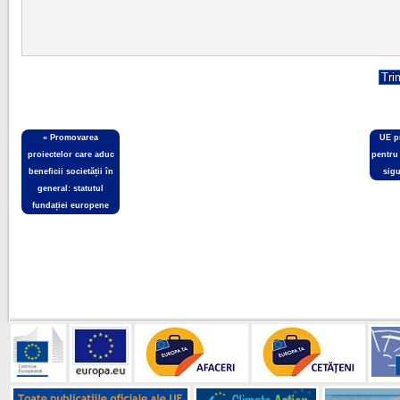
«
Promovarea
UE p
proiectelor care aduc
pentru
beneficii societății în
sigu
general: statutul
fundației europene