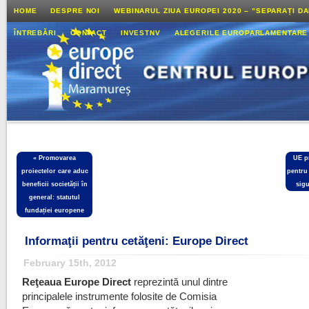
HOME
DESPRE NOI
WEBINARUL ZIUA EUROPEI 2020 – ”SEPARAȚI D
ÎNTREBĂRI
CONTACT
INVESTNV
ALEGERILE EUROPARLAMENTARE
«
Promovarea
UE p
proiectelor care aduc
pentru
beneficii societății în
sigu
general: statutul
fundației europene
Informaţii pentru cetăţeni: Europe Direct
February 15th, 2012
Reţeaua Europe Direct
reprezintă unul dintre
principalele instrumente folosite de Comisia