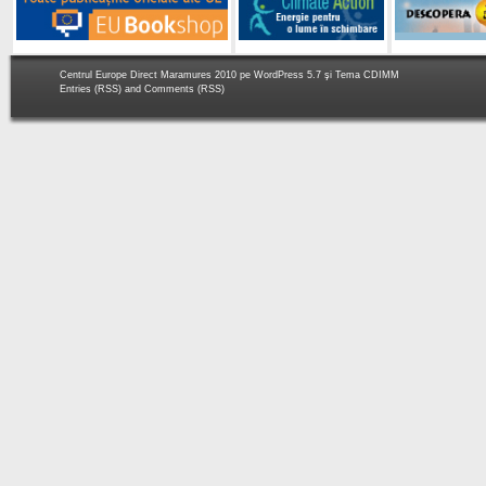
Centrul Europe Direct Maramures 2010 pe
WordPress 5.7
şi Tema
CDIMM
Entries (RSS)
and
Comments (RSS)