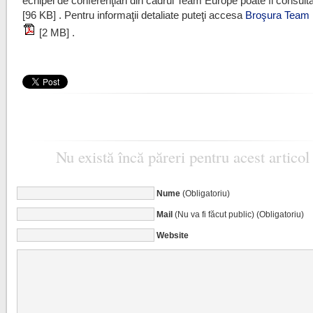
echipei de conferenţiari din cadrul Team Europe poate fi consult
[96 KB] . Pentru informaţii detaliate puteţi accesa
Broşura Team
[2 MB] .
Nu există încă păreri pentru acest articol
Nume
(Obligatoriu)
Mail
(Nu va fi făcut public) (Obligatoriu)
Website