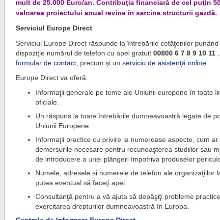
mult de 25.000 Euro/an. Contribuţia financiară de cel puţin 5
valoarea proiectului anual revine în sarcina structurii gazdă.
Serviciul Europe Direct
Serviciul Europe Direct răspunde la întrebările cetăţenilor punând 
dispoziţie numărul de telefon cu apel gratuit
00800 6 7 8 9 10 11
,
formular de contact
, precum şi un
serviciu de asistenţă online
.
Europe Direct va oferă:
Informaţii generale pe teme ale Uniunii europene în toate li
oficiale.
Un răspuns la toate întrebările dumneavoastră legate de poli
Uniunii Europene.
Informaţii practice cu privire la numeroase aspecte, cum ar 
demersurile necesare pentru recunoaşterea studiilor sau mo
de introducere a unei plângeri împotriva produselor pericul
Numele, adresele si numerele de telefon ale organizaţiilor la
putea eventual să faceţi apel.
Consultanţă pentru a vă ajuta să depăşiţi probleme practice
exercitarea drepturilor dumneavoastră în Europa.