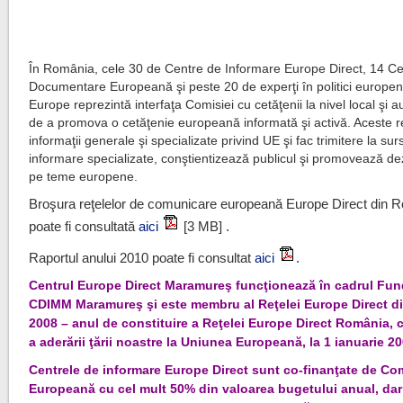
În România, cele 30 de Centre de Informare Europe Direct, 14 C
Documentare Europeană şi peste 20 de experţi în politici europ
Europe reprezintă interfaţa Comisiei cu cetăţenii la nivel local şi 
de a promova o cetăţenie europeană informată şi activă. Aceste r
informaţii generale şi specializate privind UE şi fac trimitere la su
informare specializate, conştientizează publicul şi promovează d
pe teme europene.
Broşura reţelelor de comunicare europeană Europe Direct din 
poate fi consultată
aici
[3 MB] .
Raportul anului 2010 poate fi consultat
aici
.
Centrul Europe Direct Maramureş funcţionează în cadrul Fun
CDIMM Maramureş şi este membru al Reţelei Europe Direct d
2008 – anul de constituire a Reţelei Europe Direct România, 
a aderării ţării noastre la Uniunea Europeană, la 1 ianuarie 20
Centrele de informare Europe Direct sunt co-finanţate de Co
Europeană cu cel mult 50% din valoarea bugetului anual, da