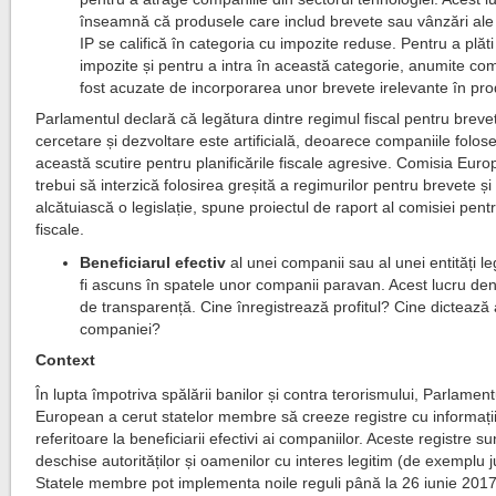
înseamnă că produsele care includ brevete sau vânzări ale 
IP se califică în categoria cu impozite reduse. Pentru a plăt
impozite și pentru a intra în această categorie, anumite co
fost acuzate de incorporarea unor brevete irelevante în pro
Parlamentul declară că legătura dintre regimul fiscal pentru brevet
cercetare și dezvoltare este artificială, deoarece companiile folos
această scutire pentru planificările fiscale agresive. Comisia Eur
trebui să interzică folosirea greșită a regimurilor pentru brevete și
alcătuiască o legislație, spune proiectul de raport al comisiei pentr
fiscale.
Beneficiarul efectiv
al unei companii sau al unei entități l
fi ascuns în spatele unor companii paravan. Acest lucru den
de transparență. Cine înregistrează profitul? Cine dictează 
companiei?
Context
În lupta împotriva spălării banilor și contra terorismului, Parlament
European a cerut statelor membre să creeze registre cu informați
referitoare la beneficiarii efectivi ai companiilor. Aceste registre su
deschise autorităților și oamenilor cu interes legitim (de exemplu ju
Statele membre pot implementa noile reguli până la 26 iunie 2017