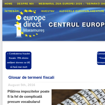
HOME
DESPRE NOI
WEBINARUL ZIUA EUROPEI 2020 – ”SEPARAȚI D
ÎNTREBĂRI
CONTACT
INVESTNV
ALEGERILE EUROPARLAMENTARE
«
Combaterea fraudei
Concur
fiscale: 75% dintre
“Tiner
cetățeni doresc ca UE
formar
să facă mai mult
Glosar de termeni fiscali
August 5th, 2016
Plătirea impozitelor poate
fi la fel de complicată
precum vocabularul