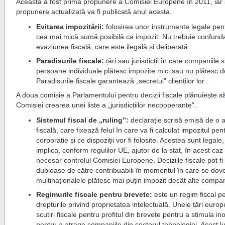
Aceasta a fost prima propunere a Comisiei Europene în 2011, iar
propunere actualizată va fi publicată anul acesta.
Evitarea impozitării:
folosirea unor instrumente legale pent
cea mai mică sumă posibilă ca impozit. Nu trebuie confund
evaziunea fiscală, care este ilegală și deliberată.
Paradisurile fiscale:
țări sau jurisdicții în care companiile s
persoane individuale plătesc impozite mici sau nu plătesc d
Paradisurile fiscale garantează „secretul” clienților lor.
A doua comisie a Parlamentului pentru decizii fiscale plănuiește
s
Comisiei crearea unei liste a „jurisdicțiilor necooperante”.
Sistemul fiscal de „ruling”:
declarație scrisă emisă de o a
fiscală, care fixează felul în care va fi calculat impozitul pen
corporație și ce dispoziții vor fi folosite. Acestea sunt legale
implica, conform regulilor UE, ajutor de la stat, în acest caz 
necesar controlul Comisiei Europene. Deciziile fiscale pot fi
dubioase de către contribuabili în momentul în care se dov
multinaționalele plătesc mai puțin impozit decât alte compan
Regimurile fiscale pentru brevete:
este un regim fiscal p
drepturile privind proprietatea intelectuală. Unele țări euro
scutiri fiscale pentru profitul din brevete pentru a stimula ino
pentru a atrage companiile din sectorul tehnologiei. Acest l