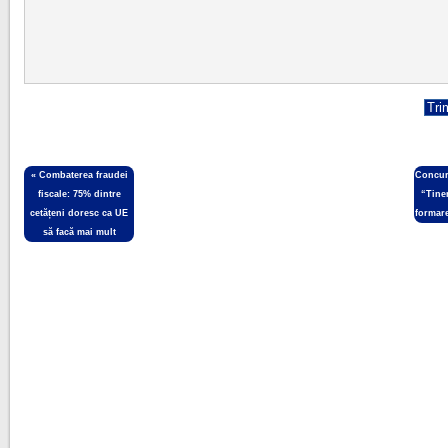
«
Combaterea fraudei
Concur
fiscale: 75% dintre
“Tiner
cetățeni doresc ca UE
formar
să facă mai mult