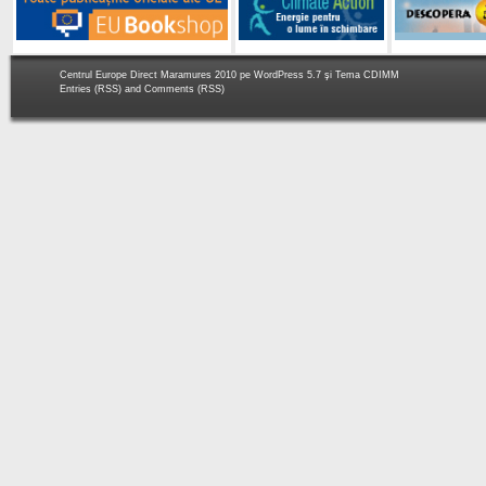
Centrul Europe Direct Maramures 2010 pe
WordPress 5.7
şi Tema
CDIMM
Entries (RSS)
and
Comments (RSS)