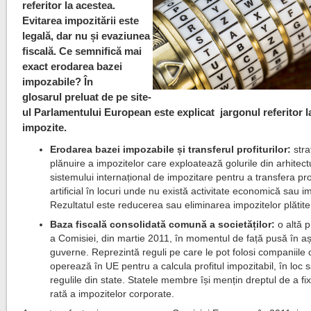
referitor la acestea.
Evitarea impozitării este
legală, dar nu și evaziunea
fiscală. Ce semnifică mai
exact erodarea bazei
impozabile? În
glosarul preluat de pe site-
ul Parlamentului European este explicat jargonul referitor l
impozite.
Erodarea bazei impozabile și transferul profiturilor:
stra
plănuire a impozitelor care exploatează golurile din arhitect
sistemului internațional de impozitare pentru a transfera prof
artificial în locuri unde nu există activitate economică sau i
Rezultatul este reducerea sau eliminarea impozitelor plătite
Baza fiscală consolidată comună a societăților:
o altă 
a Comisiei, din martie 2011, în momentul de față pusă în a
guverne. Reprezintă reguli pe care le pot folosi companiile 
operează în UE pentru a calcula profitul impozitabil, în loc
regulile din state. Statele membre își mențin dreptul de a fi
rată a impozitelor corporate.