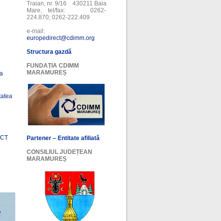
Traian, nr. 9/16 430211 Baia
Mare, tel/fax: 0262-
224.870; 0262-222.409
e-mail:
europedirect@cdimm.org
Structura gazdă
FUNDAȚIA CDIMM
MARAMUREȘ
ea
tatea
ECT
Partener – Entitate afiliată
CONSILIUL JUDEȚEAN
MARAMUREȘ