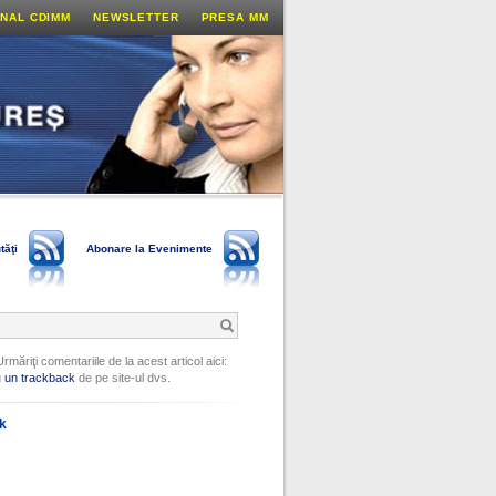
NAL CDIMM
NEWSLETTER
PRESA MM
tăţi
Abonare la Evenimente
Urmăriţi comentariile de la acest articol aici:
u
un trackback
de pe site-ul dvs.
ok