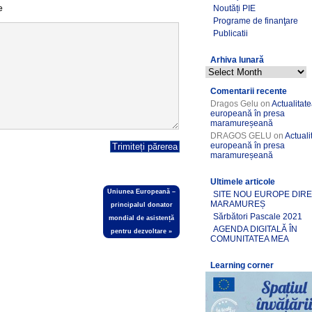
e
Noutăți PIE
Programe de finanţare
Publicatii
Arhiva lunară
Comentarii recente
Dragos Gelu
on
Actualitat
europeană în presa
maramureșeană
DRAGOS GELU
on
Actuali
europeană în presa
maramureșeană
Ultimele articole
Uniunea Europeană –
SITE NOU EUROPE DIR
MARAMUREȘ
principalul donator
Sărbători Pascale 2021
mondial de asistență
AGENDA DIGITALĂ ÎN
pentru dezvoltare
»
COMUNITATEA MEA
Learning corner