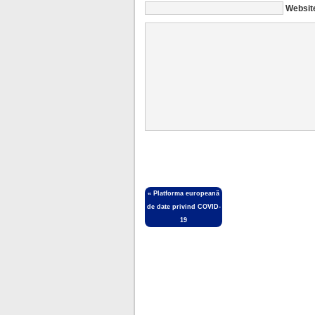
Websit
«
Platforma europeană
de date privind COVID-
19