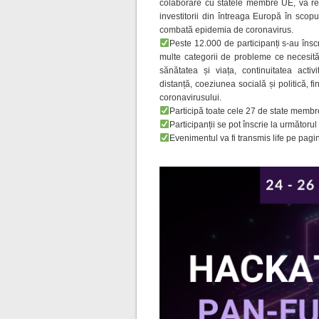
colaborare cu statele membre UE, va reuni
investitorii din întreaga Europă în scopu
combată epidemia de coronavirus.
Peste 12.000 de participanți s-au înscr
multe categorii de pro
bleme ce necesită 
sănătatea și viața, continuitatea activ
distanță, coeziunea socială și politică, fi
coronavirusului.
Participă toate cele 27 de state membre
Participanții se pot înscrie la următorul
Evenimentul va fi transmis life pe pa