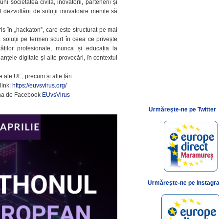
 societatea civilă, inovatorii, partenerii și
l dezvoltării de soluții inovatoare menite să
is în „hackaton”, care este structurat pe mai
soluții pe termen scurt în ceea ce privește
ităților profesionale, munca și educația la
nanțele digitale și alte provocări, în contextul
 ale UE, precum și alte țări.
 link:
https://euvsvirus.org/
gina de Facebook
EUvsVirus
Urmăreşte-ne pe Twitter
Urmărește-ne pe Instagr