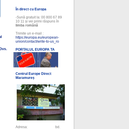
În direct cu Europa
-Sună gratuit la: 00 800 67 89
10 11 și vei primi răspuns în
limba română
Trimite un e-mail :
ul
https://europa.eu/european-
union/contact/write-to-us_ro
 Dvs.
PORTALUL EUROPA TA
l
Centrul Europe Direct
Maramureș
Adresa: bd.