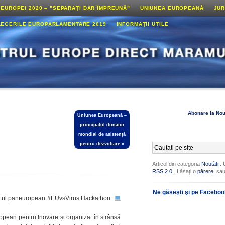
 EUROPEI 2020 – ”SEPARAȚI DAR ÎMPREUNĂ”
UNIUNEA EUROPEANĂ
JUR
LEGERILE EUROPARLAMENTARE 2019
INFORMAŢII UTILE
Abonare la Nou
Uniunea Europeană –
principalul donator
mondial de asistență
pentru dezvoltare
»
Articol din categoria
Noutăţi
. 
RSS 2.0
. Lăsaţi o
părere
, sa
Ne găseşti şi pe Facebo
tul paneuropean #EUvsVirus Hackathon.
opean pentru Inovare și organizat în strânsă