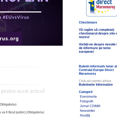
Chestionare
Vă rugăm să completați
chestionarul despre site-
nostru!
Vorbiți-ne despre nevoile
de informare pe teme
europene!
Buletin informativ lunar a
Centrului Europe Direct
Maramureș
Click aici pentru arhiva
Buletinelor Informative
 pentru acest articol
Categorii
Evenimente
Fotografii
(Obligatoriu)
Jurnal CDIMM
Newsletter
 va fi făcut public) (Obligatoriu)
Noutăţi