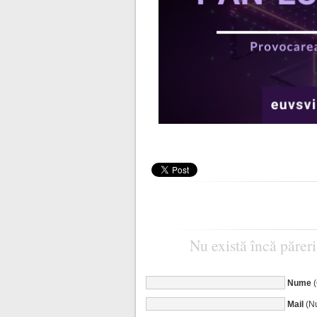
Nu există încă păreri
Nume
Mail
(Nu