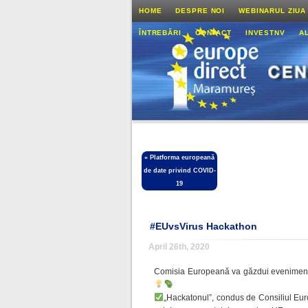
HOME
DESPRE NOI
WEBINARUL ZIUA
ÎNTREBĂRI
CONTACT
INVESTNV
A
«
Platforma europeană
de date privind COVID-
19
#EUvsVirus Hackathon
April 26th, 2020
Comisia Europeană va găzdui evenimen
„Hackatonul”, condus de Consiliul Eur