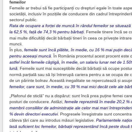
femeilor
Femeile ar trebui să fie participanți cu drepturi egale în toate asp
societății, inclusiv în pozițiile de conducere din cadrul întreprinder
sectorul public.
Rata de ocupare a forței de muncă în rândul femeilor se situează
la 62,5 %, față de 74,3 % pentru bărbați.
Femeile tinere încă se c
mai multe dificultăți decât bărbații tineri în ceea ce privește intrar
muncii.
În plus,
femeile sunt încă plătite, în medie, cu 16 % mai puțin decâ
pentru aceeași muncă
. În România procentul acest procent este
astfel încât femeile câştigă, în medie, un salariu lunar net de 1.50
lună.
Femeile sunt mai susceptibile decât bărbații să ocupe postur
normă parțială sau să își întrerupă cariera pentru a se ocupa de c
de un părinte bolnav. Această inegalitate se repercutează și asu
femeilor, care sunt, în medie, cu 39 % mai mici decât cele ale bărb
„Plafonul de sticlă” nu a dispărut: sunt încă prea puține femei ca
posturi de conducere. Astăzi,
femeile reprezintă în medie 20,2 % 
membrii consiliilor de administrație ale celor mai mari întreprinderi
% devin directori executivi
. Progresele înregistrate sunt concentra
câteva țări care au introdus măsuri legislative.
Parlamentele națio
lasă suficient loc femeilor, bărbații reprezentând încă peste două t