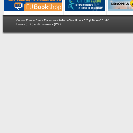
Centrul Europe Direct Maramures 2010 pe
WordPress 5.7
şi Tema
CDIMM
Entries (RSS)
and
Comments (RSS)