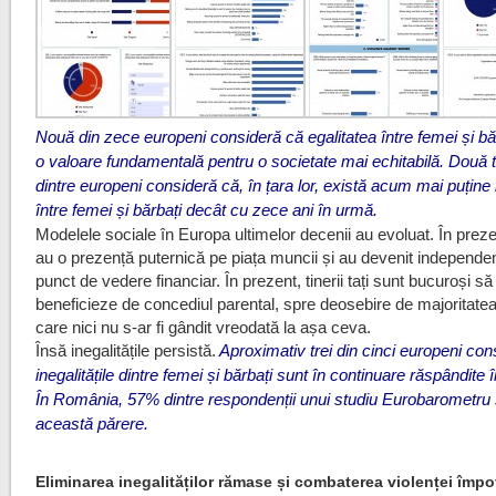
Nouă din zece europeni consideră că egalitatea între femei și bă
o valoare fundamentală pentru o societate mai echitabilă. Două t
dintre europeni consideră că, în țara lor, există acum mai puține i
între femei și bărbați decât cu zece ani în urmă.
Modelele sociale în Europa ultimelor decenii au evoluat. În preze
au o prezență puternică pe piața muncii și au devenit independe
punct de vedere financiar. În prezent, tinerii tați sunt bucuroși să
beneficieze de concediul parental, spre deosebire de majoritatea t
care nici nu s-ar fi gândit vreodată la așa ceva.
Însă inegalitățile persistă.
Aproximativ trei din cinci europeni con
inegalitățile dintre femei și bărbați sunt în continuare răspândite în
În România, 57% dintre respondenții unui studiu Eurobarometru
această părere.
Eliminarea inegalităților rămase și combaterea violenței împo