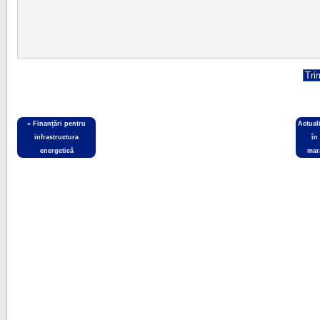
«
Finanțări pentru
Actual
infrastructura
în
energetică
mar