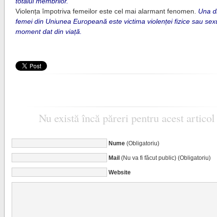
totalul membrilor.
Violența împotriva femeilor este cel mai alarmant fenomen.
Una di
femei din Uniunea Europeană este victima violenței fizice sau sex
moment dat din viață.
Nu există încă păreri pentru acest articol
Nume
(Obligatoriu)
Mail
(Nu va fi făcut public) (Obligatoriu)
Website