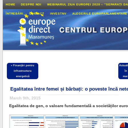
HOME
DESPRE NOI
WEBINARUL ZIUA EUROPEI 2020 – ”SEPARAȚI D
ÎNTREBĂRI
CONTACT
INVESTNV
ALEGERILE EUROPARLAMENTARE
«
Finanțări pentru
Actual
infrastructura
în
energetică
mar
Egalitatea între femei și bărbați: o poveste încă ne
March 9th, 2015
Egalitatea de gen, o valoare fundamentală a societăților eur