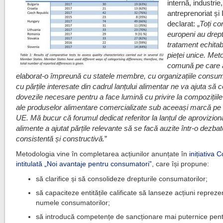
internă, industrie,
antreprenoriat și
declarat: „
Toți co
europeni au drept
tratament echitabi
pieței unice. Met
comună pe care
elaborat-o împreună cu statele membre, cu organizațiile consuma
cu părțile interesate din cadrul lanțului alimentar ne va ajuta să
dovezile necesare pentru a face lumină cu privire la compozițiile 
ale produselor alimentare comercializate sub aceeași marcă pe te
UE. Mă bucur că forumul dedicat referitor la lanțul de aprovizio
alimente a ajutat părțile relevante să se facă auzite într-o dezba
consistentă și constructivă.
”
Metodologia vine în completarea acțiunilor anunțate în
inițiativa 
intitulată „Noi avantaje pentru consumatori”
, care își propune:
să clarifice și să consolideze drepturile consumatorilor;
să capaciteze entitățile calificate să lanseze acțiuni repreze
numele consumatorilor;
să introducă competențe de sancționare mai puternice pen