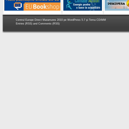
Centrul Europe Direct Maramures 2010 pe
WordPress 5.7
şi Tema
CDIMM
Entries (RSS)
and
Comments (RSS)