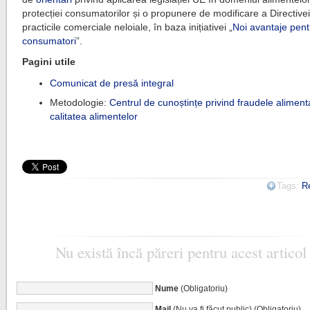
protecției consumatorilor și o propunere de modificare a Directivei
practicile comerciale neloiale, în baza inițiativei „
Noi avantaje pent
consumatori
”.
Pagini utile
Comunicat de presă integral
Metodologie:
Centrul de cunoștințe privind fraudele aliment
calitatea alimentelor
Tags:
R
Nu există încă păreri pentru acest articol
Nume
(Obligatoriu)
Mail
(Nu va fi făcut public) (Obligatoriu)