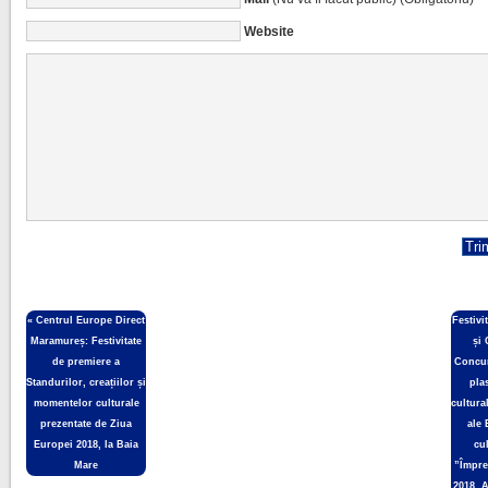
Website
«
Centrul Europe Direct
Festivi
Maramureș: Festivitate
și
de premiere a
Concur
Standurilor, creațiilor și
pla
momentelor culturale
cultura
prezentate de Ziua
ale 
Europei 2018, la Baia
cul
Mare
”Împre
2018, 