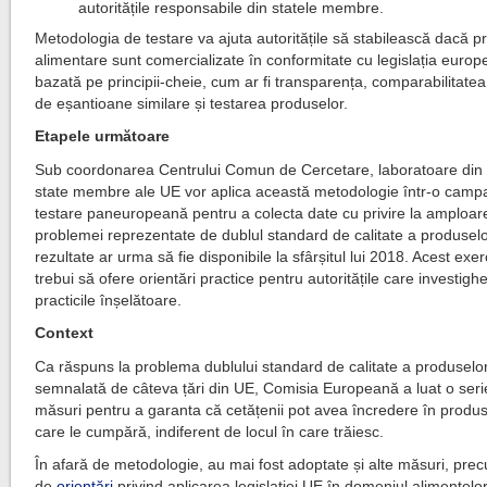
autoritățile responsabile din statele membre.
Metodologia de testare va ajuta autoritățile să stabilească dacă 
alimentare sunt comercializate în conformitate cu legislația euro
bazată pe principii-cheie, cum ar fi transparența, comparabilitatea
de eșantioane similare și testarea produselor.
Etapele următoare
Sub coordonarea Centrului Comun de Cercetare, laboratoare din
state membre ale UE vor aplica această metodologie într-o camp
testare paneuropeană pentru a colecta date cu privire la amploar
problemei reprezentate de dublul standard de calitate a produselo
rezultate ar urma să fie disponibile la sfârșitul lui 2018. Acest exerc
trebui să ofere orientări practice pentru autoritățile care investig
practicile înșelătoare.
Context
Ca răspuns la problema dublului standard de calitate a produselor
semnalată de câteva țări din UE, Comisia Europeană a luat o seri
măsuri pentru a garanta că cetățenii pot avea încredere în produ
care le cumpără, indiferent de locul în care trăiesc.
În afară de metodologie, au mai fost adoptate și alte măsuri, pre
de
orientări
privind aplicarea legislației UE în domeniul alimentelor