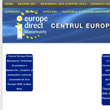
HOME
DESPRE NOI
WEBINARUL ZIUA EUROPEI 2020 – ”SEPARAȚI D
ÎNTREBĂRI
CONTACT
INVESTNV
ALEGERILE EUROPARLAMENTARE
«
Centrul Europe Direct
Festivi
Maramureș: Festivitate
și
de premiere a
Concur
Standurilor, creațiilor și
pla
momentelor culturale
cultura
prezentate de Ziua
ale 
Europei 2018, la Baia
cul
Mare
”Împre
2018, 
Patrim