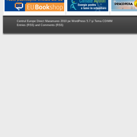
Centrul Europe Direct Maramures 2010 pe
WordPress 5.7
şi Tema
CDIMM
Entries (RSS)
and
Comments (RSS)