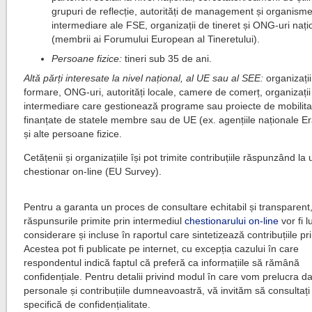
grupuri de reflecție, autorități de management și organism
intermediare ale FSE, organizații de tineret și ONG-uri nați
(membrii ai Forumului European al Tineretului).
Persoane fizice:
tineri sub 35 de ani.
Altă părți interesate la nivel național, al UE sau al SEE:
organizați
formare, ONG-uri, autorități locale, camere de comerț, organizații
intermediare care gestionează programe sau proiecte de mobilita
finanțate de statele membre sau de UE (ex. agențiile naționale 
și alte persoane fizice.
Cetățenii și organizațiile își pot trimite contribuțiile răspunzând la 
chestionar on-line (EU Survey).
Pentru a garanta un proces de consultare echitabil și transparent
răspunsurile primite prin intermediul
chestionarului on-line
vor fi l
considerare și incluse în raportul care sintetizează contribuțiile pr
Acestea pot fi publicate pe internet, cu excepția cazului în care
respondentul indică faptul că preferă ca informațiile să rămână
confidențiale. Pentru detalii privind modul în care vom prelucra da
personale și contribuțiile dumneavoastră, vă invităm să consultați
specifică de confidențialitate.