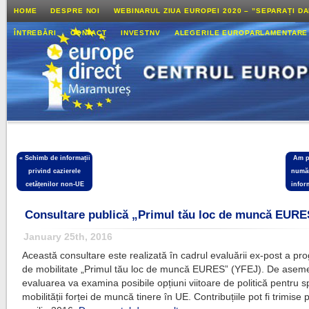
HOME
DESPRE NOI
WEBINARUL ZIUA EUROPEI 2020 – ”SEPARAȚI D
ÎNTREBĂRI
CONTACT
INVESTNV
ALEGERILE EUROPARLAMENTARE
«
Schimb de informații
Am p
privind cazierele
număr
cetățenilor non-UE
infor
Consultare publică „Primul tău loc de muncă EUR
January 25th, 2016
Această consultare este realizată în cadrul evaluării ex-post a pr
de mobilitate „Primul tău loc de muncă EURES” (YFEJ). De asem
evaluarea va examina posibile opțiuni viitoare de politică pentru sp
mobilității forței de muncă tinere în UE. Contribuțiile pot fi trimis