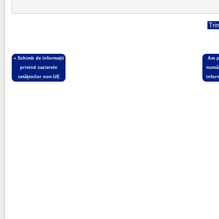
«
Schimb de informații
Am p
privind cazierele
număr
cetățenilor non-UE
infor