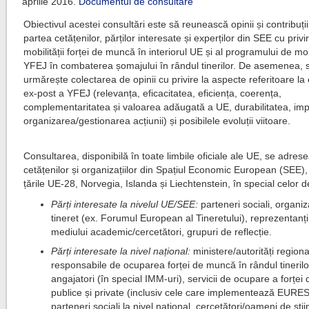
aprilie 2016.
Documentul de consultare
Obiectivul acestei consultări este să reunească opinii și contribuții
partea cetățenilor, părților interesate și experților din SEE cu privir
mobilității forței de muncă în interiorul UE și al programului de mob
YFEJ în combaterea șomajului în rândul tinerilor. De asemenea, 
urmărește colectarea de opinii cu privire la aspecte referitoare la
ex-post a YFEJ (relevanța, eficacitatea, eficiența, coerența,
complementaritatea și valoarea adăugată a UE, durabilitatea, imp
organizarea/gestionarea acțiunii) și posibilele evoluții viitoare.
Consultarea, disponibilă în toate limbile oficiale ale UE, se adres
cetățenilor și organizațiilor din Spațiul Economic European (SEE)
țările UE-28, Norvegia, Islanda și Liechtenstein, în special celor d
Părți interesate la nivelul UE/SEE:
parteneri sociali, organiz
tineret (ex. Forumul European al Tineretului), reprezentanți
mediului academic/cercetători, grupuri de reflecție.
Părți interesate la nivel național:
ministere/autorități region
responsabile de ocuparea forței de muncă în rândul tinerilo
angajatori (în special IMM-uri), servicii de ocupare a forțe
publice și private (inclusiv cele care implementează EURES
parteneri sociali la nivel național, cercetători/oameni de știi