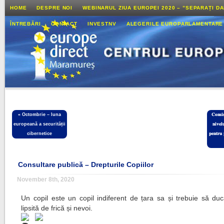
HOME
DESPRE NOI
WEBINARUL ZIUA EUROPEI 2020 – ”SEPARAȚI D
ÎNTREBĂRI
CONTACT
INVESTNV
ALEGERILE EUROPARLAMENTARE
«
Octombrie – luna
𝐂𝐨𝐦𝐢𝐬
europeană a securității
𝐧𝐢𝐯𝐞𝐥
cibernetice
𝐩𝐞𝐧𝐭𝐫𝐮 
Consultare publică – Drepturile Copiilor
November 8th, 2020
Un copil este un copil indiferent de țara sa și trebuie să duc
lipsită de frică și nevoi.