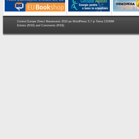
Centrul Europe Direct Maramures 2010 pe
WordPress 5.7
şi Tema
CDIMM
Entries (RSS)
and
Comments (RSS)