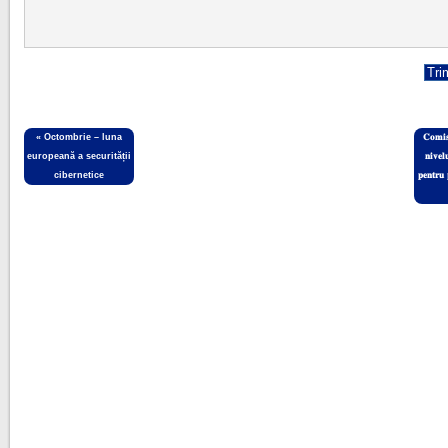
«
Octombrie – luna
𝐂𝐨𝐦𝐢𝐬
europeană a securității
𝐧𝐢𝐯𝐞𝐥
cibernetice
𝐩𝐞𝐧𝐭𝐫𝐮 