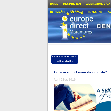
HOME
DESPRE NOI
WEBINARUL ZIUA
ÎNTREBĂRI
CONTACT
INVESTNV
A
«
Concursul EuroQuiz
dedicat elevilor
Concursul „O mare de cuvinte”
April 21st, 2019