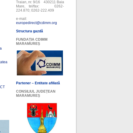
Traian, nr. 9/16 430211 Baia
Mare, tel/fax: 0262-
224.870; 0262-222.409
e-mail:
europedirect@cdimm.org
Structura gazdă
FUNDAȚIA CDIMM
MARAMUREȘ
ea
tatea
Partener – Entitate afiliată
ECT
CONSILIUL JUDEȚEAN
MARAMUREȘ