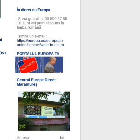
În direct cu Europa
-Sună gratuit la: 00 800 67 89
10 11 și vei primi răspuns în
limba română
Trimite un e-mail :
ul
https://europa.eu/european-
union/contact/write-to-us_ro
 Dvs.
PORTALUL EUROPA TA
l
Centrul Europe Direct
Maramureș
Adresa: bd.