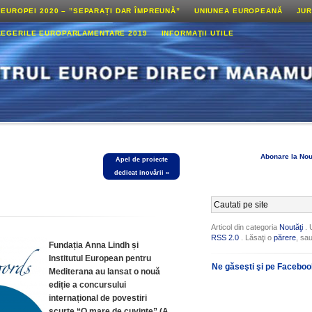
 EUROPEI 2020 – ”SEPARAȚI DAR ÎMPREUNĂ”
UNIUNEA EUROPEANĂ
JUR
LEGERILE EUROPARLAMENTARE 2019
INFORMAŢII UTILE
Abonare la Nou
Apel de proiecte
dedicat inovării
»
Articol din categoria
Noutăţi
. 
RSS 2.0
. Lăsaţi o
părere
, sa
Fundația Anna Lindh și
Institutul European pentru
Ne găseşti şi pe Facebo
Mediterana au lansat o nouă
ediție a concursului
internațional de povestiri
scurte
“O mare de cuvinte” (A