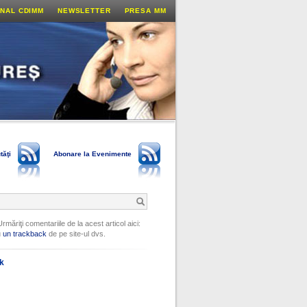
NAL CDIMM
NEWSLETTER
PRESA MM
tăţi
Abonare la Evenimente
Urmăriţi comentariile de la acest articol aici:
u
un trackback
de pe site-ul dvs.
ok