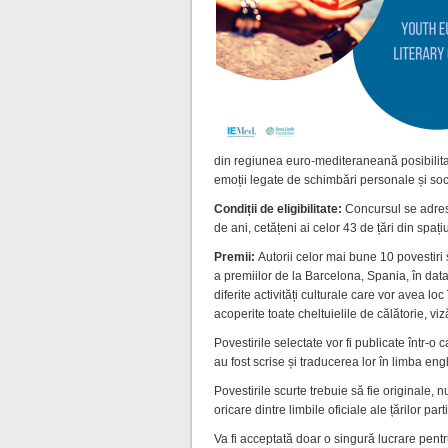
din regiunea euro-mediteraneană posibilita
emoții legate de schimbări personale și soc
Condiții de eligibilitate:
Concursul se adrese
de ani, cetățeni ai celor 43 de țări din spa
Premii:
Autorii celor mai bune 10 povestiri 
a premiilor de la Barcelona, Spania, în dat
diferite activități culturale care vor avea lo
acoperite toate cheltuielile de călătorie, vi
Povestirile selectate vor fi publicate într-o c
au fost scrise și traducerea lor în limba eng
Povestirile scurte trebuie să fie originale, n
oricare dintre limbile oficiale ale țărilor part
Va fi acceptată doar o singură lucrare pentr