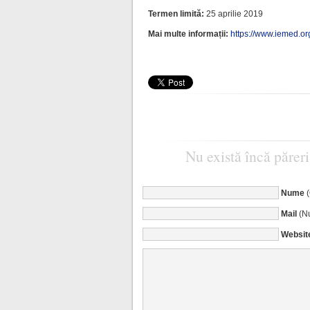
Termen limită:
25 aprilie 2019
Mai multe informații:
https://www.iemed.o
Nu există încă păreri
Nume
Mail
(Nu
Websit