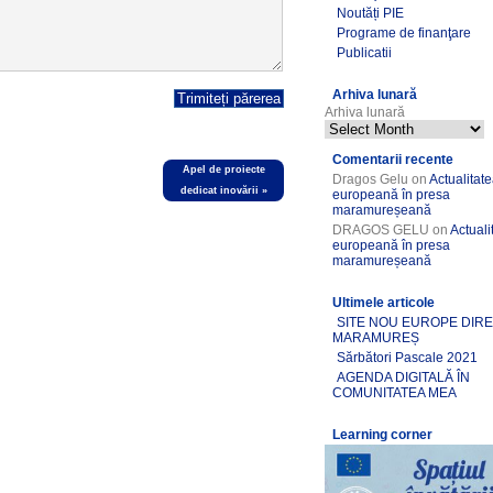
Noutăți PIE
Programe de finanţare
Publicatii
Arhiva lunară
Arhiva lunară
Comentarii recente
Apel de proiecte
Dragos Gelu
on
Actualitat
dedicat inovării
»
europeană în presa
maramureșeană
DRAGOS GELU
on
Actuali
europeană în presa
maramureșeană
Ultimele articole
SITE NOU EUROPE DIR
MARAMUREȘ
Sărbători Pascale 2021
AGENDA DIGITALĂ ÎN
COMUNITATEA MEA
Learning corner