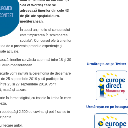
Sea of Words) care se
adresează tinerilor din cele 43
de țări ale spațiului euro-
mediteranean.
În acest an, motto-ul concursului
este “Implicarea în schimbarea
socială”. Concursul oferă tinerilor
tea de a prezenta propriile experiențe și
iale actuale.
ază tinerilor cu vârsta cuprinsă între 18 și 30
Urmăreşte-ne pe Twitter
țiul euro-mediteranean.
scurte vor fi invitați la ceremonia de decernare
a de 25 septembrie 2019 și să participe la
c între 25 și 27 septembrie 2019. Vor fi
ză, masă și cazare.
arte în format digital, cu textele în limba în care
leză.
Urmărește-ne pe Instagr
u pot depăși 2.500 de cuvinte și pot fi scrise în
icipante.
u fiecare autor.