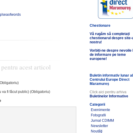
rg/seaofwords
Chestionare
Vă rugăm să completați
chestionarul despre site-
nostru!
Vorbiți-ne despre nevoile
de informare pe teme
europene!
 pentru acest articol
Buletin informativ lunar a
Centrului Europe Direct
(Obligatoriu)
Maramureș
 va fi făcut public) (Obligatoriu)
Click aici pentru arhiva
Buletinelor Informative
e
Categorii
Evenimente
Fotografii
Jurnal CDIMM
Newsletter
Noutăţi