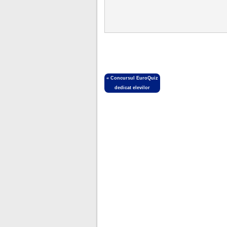
«
Concursul EuroQuiz
dedicat elevilor