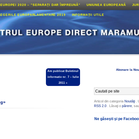
 EUROPEI 2020 – ”SEPARAȚI DAR ÎMPREUNĂ”
UNIUNEA EUROPEANĂ
JUR
LEGERILE EUROPARLAMENTARE 2019
INFORMAŢII UTILE
Abonare la Nou
Am publicat Buletinul
informativ nr. 7 – Iulie
2011
»
Articol din categoria
Noutăţi
. 
ng»
RSS 2.0
. Lăsaţi o
părere
, sa
Ne găseşti şi pe Facebo