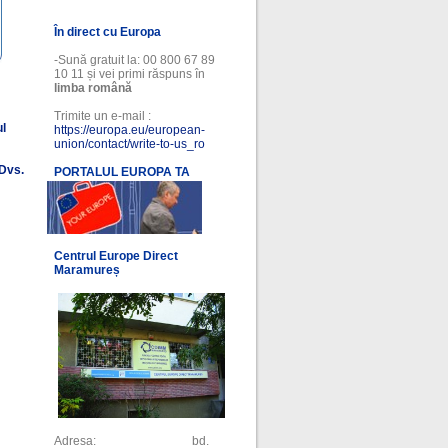
În direct cu Europa
-Sună gratuit la: 00 800 67 89
10 11 și vei primi răspuns în
limba română
Trimite un e-mail :
ul
https://europa.eu/european-
union/contact/write-to-us_ro
 Dvs.
PORTALUL EUROPA TA
l
Centrul Europe Direct
Maramureș
Adresa: bd.