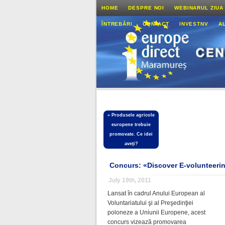
HOME
DESPRE NOI
WEBINARUL ZIUA
ÎNTREBĂRI
CONTACT
INVESTNV
A
«
Produsele agricole
europene trebuie
promovate. Ce idei
aveţi?
Concurs: «Discover E-volunteeri
July 19th, 2011
Lansat în cadrul Anului European al
Voluntariatului şi al Preşedinţiei
poloneze a Uniunii Europene, acest
concurs vizează promovarea