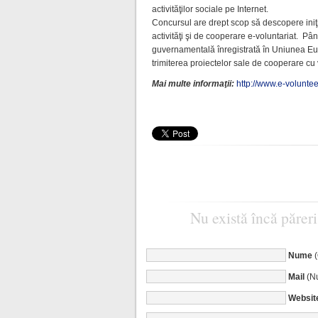
activităţilor sociale pe Internet.
Concursul are drept scop să descopere iniţi
activităţi şi de cooperare e-voluntariat. Pâ
guvernamentală înregistrată în Uniunea Eu
trimiterea proiectelor sale de cooperare cu v
Mai multe informaţii:
http://www.e-voluntee
Nu există încă păreri
Nume
Mail
(Nu
Websit