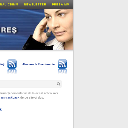
NAL CDIMM
NEWSLETTER
PRESA MM
tăţi
Abonare la Evenimente
Urmăriţi comentariile de la acest articol aici:
u
un trackback
de pe site-ul dvs.
ok