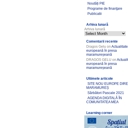
Noutăți PIE
Programe de finanţare
Publicatii
Arhiva lunară
Arhiva lunară
Comentarii recente
Dragos Gelu
on
Actualitat
europeană în presa
maramureșeană
DRAGOS GELU
on
Actuali
europeană în presa
maramureșeană
Ultimele articole
SITE NOU EUROPE DIR
MARAMUREȘ
Sărbători Pascale 2021
AGENDA DIGITALĂ ÎN
COMUNITATEA MEA
Learning corner