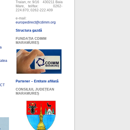
Traian, nr. 9/16 430211 Baia
Mare, tel/fax: 0262-
224.870; 0262-222.409
e-mail:
europedirect@cdimm.org
Structura gazdă
FUNDAȚIA CDIMM
MARAMUREȘ
ea
tatea
Partener – Entitate afiliată
ECT
CONSILIUL JUDEȚEAN
MARAMUREȘ