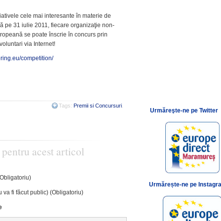
ativele cele mai interesante în materie de
nă pe 31 iulie 2011, fiecare organizaţie non-
ropeană se poate înscrie în concurs prin
oluntari via Internet!
ring.eu/competition/
Tags:
Premii si Concursuri
.
Urmăreşte-ne pe Twitter
 pentru acest articol
(Obligatoriu)
Urmărește-ne pe Instagr
 va fi făcut public) (Obligatoriu)
e