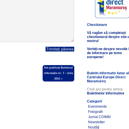
Chestionare
Vă rugăm să completați
chestionarul despre site-
nostru!
Vorbiți-ne despre nevoile
de informare pe teme
europene!
Am publicat Buletinul
Buletin informativ lunar a
informativ nr. 7 – Iulie
Centrului Europe Direct
2011
»
Maramureș
Click aici pentru arhiva
Buletinelor Informative
Categorii
Evenimente
Fotografii
Jurnal CDIMM
Newsletter
Noutăţi