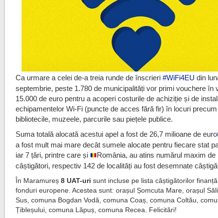
Ca urmare a celei de-a treia runde de înscrieri
#
WiFi4EU
din lun
septembrie, peste 1.780 de municipalități vor primi vouchere în 
15.000 de euro pentru a acoperi costurile de achiziție și de insta
echipamentelor Wi-Fi (puncte de acces fără fir) în locuri precum
bibliotecile, muzeele, parcurile sau piețele publice.
Suma totală alocată acestui apel a fost de 26,7 milioane de euro
a fost mult mai mare decât sumele alocate pentru fiecare stat pa
iar 7 țări, printre care și
România, au atins numărul maxim de p
câștigători, respectiv 142 de localități au fost desemnate câștigă
În Maramureș
8 UAT-uri
sunt incluse pe lista câștigătorilor finanțăr
fonduri europene. Acestea sunt: orașul Șomcuta Mare, orașul Săl
Sus, comuna Bogdan Vodă, comuna Coaș, comuna Coltău, comun
Țibleșului, comuna Lăpuș, comuna Recea. Felicitări!