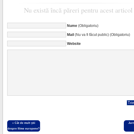
Nu există încă păreri pentru acest articol
Nume
(Obligatoriu)
Mail
(Nu va fi făcut public) (Obligatoriu)
Website
«
Cât de mult știi
Jur
despre filme europene?