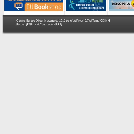
Centrul Europe Direct Maramures 2010 pe
WordPress 5.7
şi Tema
CDIMM
Entries (RSS)
and
Comments (RSS)