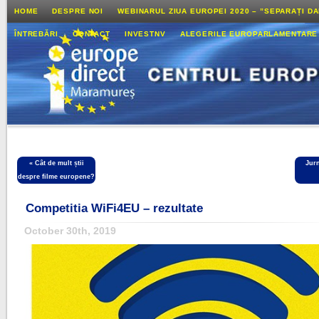
HOME
DESPRE NOI
WEBINARUL ZIUA EUROPEI 2020 – ”SEPARAȚI D
ÎNTREBĂRI
CONTACT
INVESTNV
ALEGERILE EUROPARLAMENTARE
«
Cât de mult știi
Jur
despre filme europene?
Competitia WiFi4EU – rezultate
October 30th, 2019