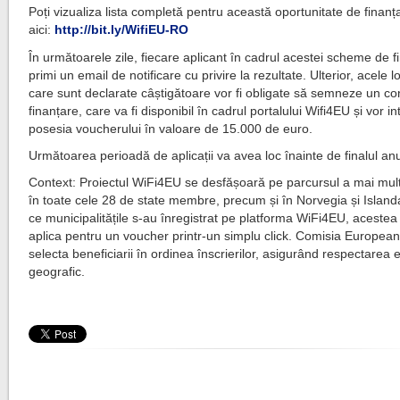
Poți vizualiza lista completă pentru această oportunitate de finanț
aici:
http://bit.ly/WifiEU-RO
În următoarele zile, fiecare aplicant în cadrul acestei scheme de f
primi un email de notificare cu privire la rezultate. Ulterior, acele lo
care sunt declarate câștigătoare vor fi obligate să semneze un co
finanțare, care va fi disponibil în cadrul portalului Wifi4EU și vor in
posesia voucherului în valoare de 15.000 de euro.
Următoarea perioadă de aplicații va avea loc înainte de finalul an
Context: Proiectul WiFi4EU se desfășoară pe parcursul a mai mult
în toate cele 28 de state membre, precum și în Norvegia și Islan
ce municipalitățile s-au înregistrat pe platforma WiFi4EU, acestea
aplica pentru un voucher printr-un simplu click. Comisia Europea
selecta beneficiarii în ordinea înscrierilor, asigurând respectarea e
geografic.