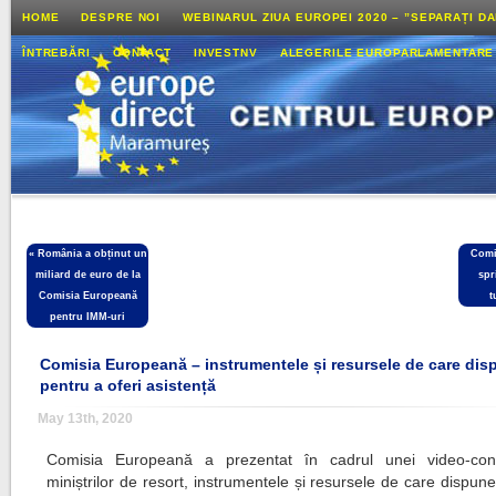
HOME
DESPRE NOI
WEBINARUL ZIUA EUROPEI 2020 – ”SEPARAȚI D
ÎNTREBĂRI
CONTACT
INVESTNV
ALEGERILE EUROPARLAMENTARE
«
România a obținut un
Comi
miliard de euro de la
spr
Comisia Europeană
t
pentru IMM-uri
Comisia Europeană – instrumentele și resursele de care di
pentru a oferi asistență
May 13th, 2020
Comisia Europeană a prezentat în cadrul unei video-conf
miniștrilor de resort, instrumentele și resursele de care dispun