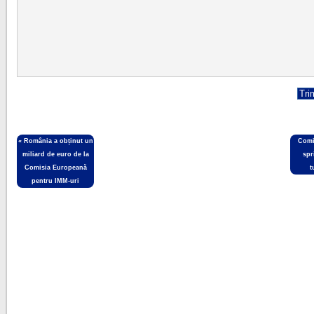
«
România a obținut un
Comi
miliard de euro de la
spr
Comisia Europeană
t
pentru IMM-uri