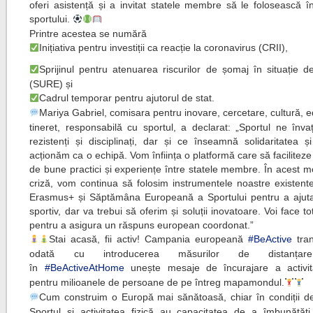
oferi asistență și a invitat statele membre să le folosească î
sportului.
Printre acestea se numără
Inițiativa pentru investiții ca reacție la coronavirus (CRII),
Sprijinul pentru atenuarea riscurilor de șomaj în situație d
(SURE) și
Cadrul temporar pentru ajutorul de stat.
Mariya Gabriel, comisara pentru inovare, cercetare, cultură, e
tineret, responsabilă cu sportul, a declarat: „Sportul ne înva
rezistenți și disciplinați, dar și ce înseamnă solidaritatea 
acționăm ca o echipă. Vom înființa o platformă care să facilitez
de bune practici și experiențe între statele membre. În acest 
criză, vom continua să folosim instrumentele noastre existente
Erasmus+ și Săptămâna Europeană a Sportului pentru a ajuta
sportiv, dar va trebui să oferim și soluții inovatoare. Voi face tot
pentru a asigura un răspuns european coordonat.”
Stai acasă, fii activ! Campania europeană
#
BeActive
tran
odată cu introducerea măsurilor de distanțare
în
#
BeActiveAtHome
unește mesaje de încurajare a activităț
pentru milioanele de persoane de pe întreg mapamondul.
Cum construim o Europă mai sănătoasă, chiar în condiții de
Sportul și activitatea fizică au capacitatea de a îmbunătăț