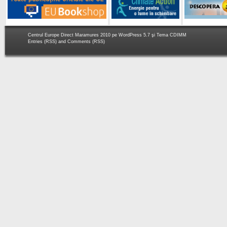
Centrul Europe Direct Maramures 2010 pe
WordPress 5.7
şi Tema
CDIMM
Entries (RSS)
and
Comments (RSS)