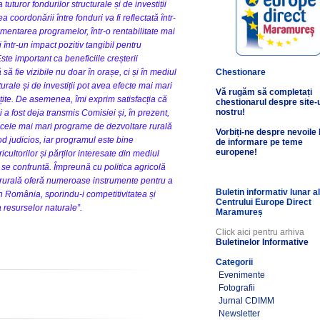
tuturor fondurilor structurale și de investiții
oordonării între fonduri va fi reflectată într-
lementarea programelor, într-o rentabilitate mai
 într-un impact pozitiv tangibil pentru
te important ca beneficiile creșterii
ă fie vizibile nu doar în orașe, ci și în mediul
Chestionare
turale și de investiții pot avea efecte mai mari
Vă rugăm să completați
țite. De asemenea, îmi exprim satisfacția că
chestionarul despre site-
nostru!
a fost deja transmis Comisiei și, în prezent,
e cele mai mari programe de dezvoltare rurală
Vorbiți-ne despre nevoile
mod judicios, iar programul este bine
de informare pe teme
europene!
cultorilor și părților interesate din mediul
e se confruntă. Împreună cu politica agricolă
 rurală oferă numeroase instrumente pentru a
Buletin informativ lunar a
in România, sporindu-i competitivitatea și
Centrului Europe Direct
 resurselor naturale”.
Maramureș
Click aici pentru arhiva
Buletinelor Informative
Categorii
Evenimente
Fotografii
Jurnal CDIMM
Newsletter