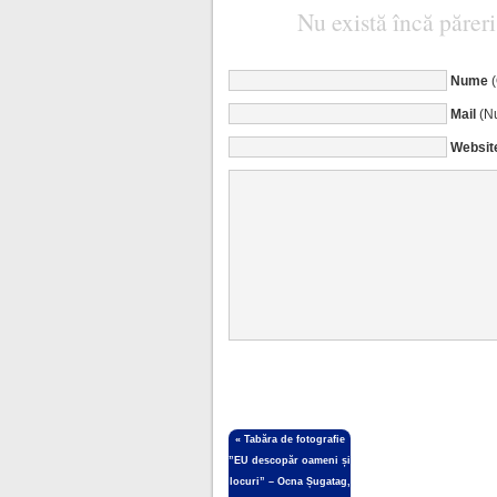
Nu există încă păreri
Nume
Mail
(Nu
Websit
«
Tabăra de fotografie
”EU descopăr oameni și
locuri” – Ocna Șugatag,