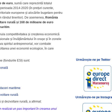
e de euro
, sumă care reprezintă totalul
în perioada 2014­-2020 (în prețuri curente,
eritoriale europene și alocările bugetare pentru
 în rândul tinerilor). De asemenea,
România
tare rurală și 168 de milioane de euro
maritim
.
imula competitivitatea și creșterea economică
fesionale și învățământului în orașe și în zonele
va spiritul antreprenorial, vor combate
voltarea unei economii ecologice, în care
Urmăreşte-ne pe Twitter
ne (fondurile ESI) sunt:
ională
faceri maritime
voltare rurală
Urmărește-ne pe Instagr
 și dezvoltare rurală, a afirmat:
 realizat un pas important în crearea unui