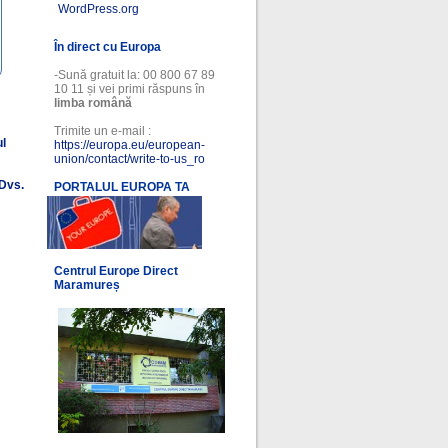
WordPress.org
În direct cu Europa
-Sună gratuit la: 00 800 67 89
10 11 și vei primi răspuns în
limba română
Trimite un e-mail :
ul
https://europa.eu/european-
union/contact/write-to-us_ro
 Dvs.
PORTALUL EUROPA TA
l
Centrul Europe Direct
Maramureș