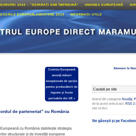
 EUROPEI 2020 – ”SEPARAȚI DAR ÎMPREUNĂ”
UNIUNEA EUROPEANĂ
JUR
LEGERILE EUROPARLAMENTARE 2019
INFORMAŢII UTILE
Abonare la Nou
Comisia Europeană
anunță măsuri
excepționale de sprijin
pentru producătorii de
legume și fructe
perisabile din UE
»
Articol din categoria
Noutăţi
,
P
de la acest articol aici:
RSS 2.
site-ul dvs.
ordul de parteneriat” cu România
Ne găseşti şi pe Facebo
a Europeană cu România stabilește strategia
rilor structurale și de investiții europene.