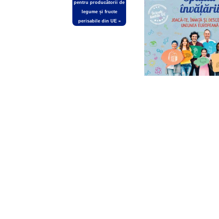
pentru producătorii de
legume și fructe
perisabile din UE
»