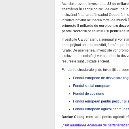
Acordul prevede investirea a
23 de miliard
finanțărilor în cadrul politicii de coeziune 
incluzând finanțarea în cadrul Cooperării t
Inițiativa privind ocuparea forței de muncă
primește 8 miliarde de euro pentru dezvol
pentru sectorul pescuitului și pentru cel 
Investițiile UE vor atenua șomajul și vor st
prin sprijinul acordat inovării, formării pro
rurale. De asemenea, investițiile vor promo
excluziunea socială și vor contribui la dez
resursele sunt utilizate eficient.
Fondurile structurale și de investiții europe
Fondul european de dezvoltare reg
Fondul social european
Fondul de coeziune
Fondul european pentru pescuit și a
Fondul european agricol pentru dez
Dacian Cioloș
, comisarul pentru agricultură
„Prin adoptarea Acordului de parteneriat am