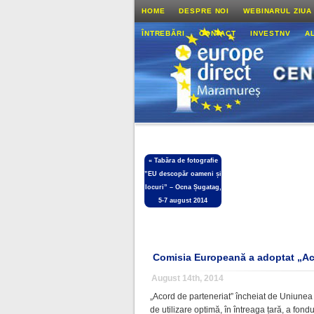
HOME
DESPRE NOI
WEBINARUL ZIUA
ÎNTREBĂRI
CONTACT
INVESTNV
A
«
Tabăra de fotografie
”EU descopăr oameni și
locuri” – Ocna Șugatag,
5-7 august 2014
Comisia Europeană a adoptat „Ac
August 14th, 2014
„Acord de parteneriat” încheiat de Uniune
de utilizare optimă, în întreaga țară, a fondu