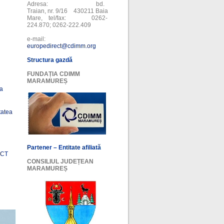
Adresa: bd.
Traian, nr. 9/16 430211 Baia
Mare, tel/fax: 0262-
224.870; 0262-222.409
e-mail:
europedirect@cdimm.org
Structura gazdă
FUNDAȚIA CDIMM
MARAMUREȘ
ea
tatea
Partener – Entitate afiliată
ECT
CONSILIUL JUDEȚEAN
MARAMUREȘ