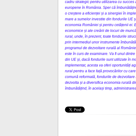
cadru strategic pentru utilizarea cu succes a 
europene în România. Sper că îmbunătățirea c
o creștere a eficienței și a sinergiei în imp
mare a sumelor investite din fondurile UE și
economia României și pentru cetățenii ei. Es
economice și ale creării de locuri de muncă s
rural, unde, în prezent, toate fondurile struc
prin intermediul unor instrumente îmbunătă
programul de dezvoltare rurală al României 
este în curs de examinare. Va fi unul dintr
din UE și, dacă fondurile sunt utilizate în 
implementat, acesta va oferi oportunități agri
rural pentru a face față provocărilor cu car
comună reformată, fondurile de dezvoltare
dezvolta și a diversifica economia rurală d
îmbunătățind, în același timp, administrarea