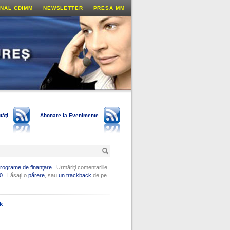
NAL CDIMM
NEWSLETTER
PRESA MM
tăţi
Abonare la Evenimente
rograme de finanţare
. Urmăriţi comentariile
0
. Lăsaţi o
părere
, sau
un trackback
de pe
ok