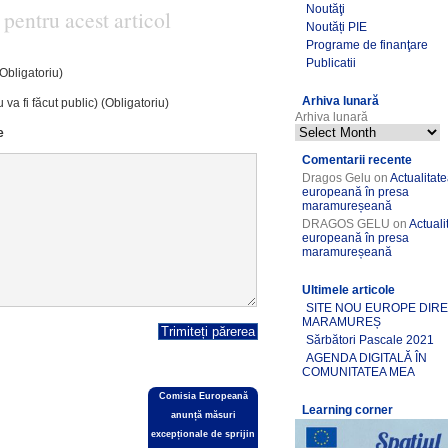
Noutăţi
 pentru acest articol
Noutăți PIE
Programe de finanţare
Publicatii
(Obligatoriu)
Arhiva lunară
 va fi făcut public) (Obligatoriu)
Arhiva lunară
e
Comentarii recente
Dragos Gelu
on
Actualitat
europeană în presa
maramureșeană
DRAGOS GELU
on
Actuali
europeană în presa
maramureșeană
Ultimele articole
SITE NOU EUROPE DIR
MARAMUREȘ
Sărbători Pascale 2021
AGENDA DIGITALĂ ÎN
COMUNITATEA MEA
Comisia Europeană
Learning corner
anunță măsuri
excepționale de sprijin