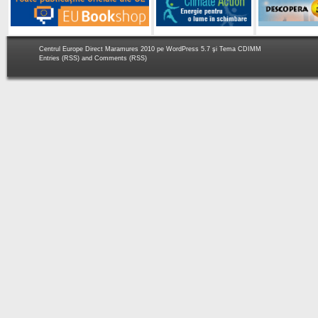
Centrul Europe Direct Maramures 2010 pe
WordPress 5.7
şi Tema
CDIMM
Entries (RSS)
and
Comments (RSS)