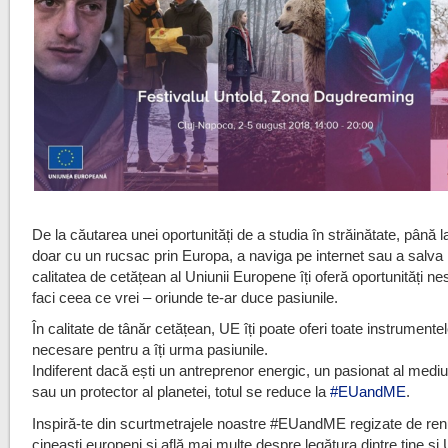
De la căutarea unei oportunități de a studia în străinătate, până la
doar cu un rucsac prin Europa, a naviga pe internet sau a salva
calitatea de cetățean al Uniunii Europene îți oferă oportunități ne
faci ceea ce vrei – oriunde te-ar duce pasiunile.
În calitate de tânăr cetățean, UE îți poate oferi toate instrumente
necesare pentru a îți urma pasiunile.
Indiferent dacă ești un antreprenor energic, un pasionat al mediulu
sau un protector al planetei, totul se reduce la
#
EUandME
.
Inspiră-te din scurtmetrajele noastre #EUandME regizate de ren
cineaști europeni și află mai multe despre legătura dintre tine și