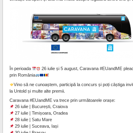
În perioada
26 iulie și 5 august, Caravana #EUandME plea
prin România
!
Vino să ne cunoaștem, participă la concurs și poți câștiga invit
la Untold și multe alte premii.
Caravana #EUandME va trece prin următoarele orașe:
26 iulie | București, Craiova
27 iulie | Timișoara, Oradea
28 iulie | Satu Mare
29 iulie | Suceava, Iași
30 iulie | Brașov