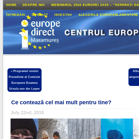
HOME
DESPRE NOI
WEBINARUL ZIUA EUROPEI 2020 – ”SEPARAȚI D
ÎNTREBĂRI
CONTACT
INVESTNV
ALEGERILE EUROPARLAMENTARE
«
Programul noului
Alb
Presedinte al Comisiei
alegem
Europene Doamna
Ursula von der Leyen
Ce contează cel mai mult pentru tine?
July 22nd, 2019