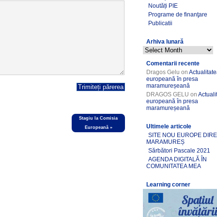
Noutăți PIE
Programe de finanţare
Publicatii
Arhiva lunară
Comentarii recente
Dragos Gelu
on
Actualitat
europeană în presa
maramureșeană
DRAGOS GELU
on
Actuali
europeană în presa
maramureșeană
Stagiu la Comisia
Ultimele articole
Europeană
»
SITE NOU EUROPE DIR
MARAMUREȘ
Sărbători Pascale 2021
AGENDA DIGITALĂ ÎN
COMUNITATEA MEA
Learning corner