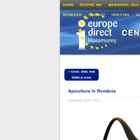
HOME
DESPRE NOI
WEBINARUL ZIUA
ÎNTREBĂRI
CONTACT
INVESTNV
A
«
𝐀𝐥𝐜𝐨𝐨𝐥, 𝐭𝐮𝐭𝐮𝐧, 𝐛𝐚𝐧𝐢
𝐥𝐢𝐜𝐡𝐢𝐳𝐢 𝐬̦𝐢 𝐚𝐜𝐜𝐢𝐳𝐞
Apicultura în România
January 12th, 2021