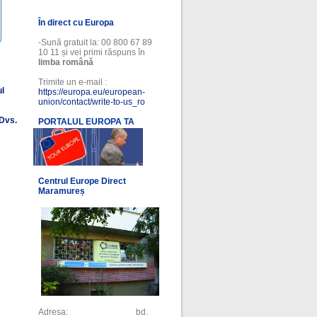
În direct cu Europa
-Sună gratuit la: 00 800 67 89
10 11 și vei primi răspuns în
limba română
Trimite un e-mail :
ul
https://europa.eu/european-
union/contact/write-to-us_ro
 Dvs.
PORTALUL EUROPA TA
l
Centrul Europe Direct
Maramureș
Adresa: bd.