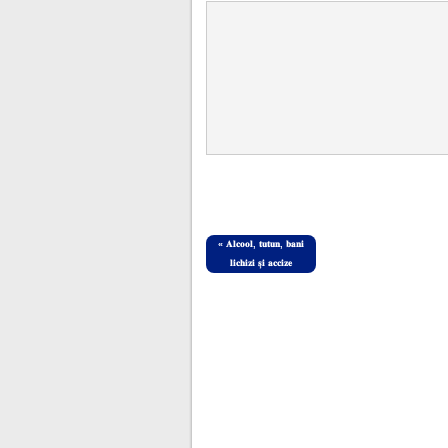
«
𝐀𝐥𝐜𝐨𝐨𝐥, 𝐭𝐮𝐭𝐮𝐧, 𝐛𝐚𝐧𝐢
𝐥𝐢𝐜𝐡𝐢𝐳𝐢 𝐬̦𝐢 𝐚𝐜𝐜𝐢𝐳𝐞