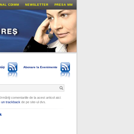
NAL CDIMM
NEWSLETTER
PRESA MM
tăţi
Abonare la Evenimente
Urmăriţi comentariile de la acest articol aici:
u
un trackback
de pe site-ul dvs.
ok