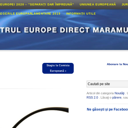
 EUROPEI 2020 – ”SEPARAȚI DAR ÎMPREUNĂ”
UNIUNEA EUROPEANĂ
JUR
LEGERILE EUROPARLAMENTARE 2019
INFORMAŢII UTILE
Abonare la Nou
Stagiu la Comisia
Europeană
»
Articol din categoria
Noutăţi
. 
RSS 2.0
. Lăsaţi o
părere
, sa
Ne găseşti şi pe Facebo