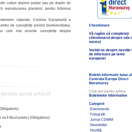
in culturi depind parțial sau pe deplin de
ră reproducerea plantelor, pentru hrănirea
osistemelor naturale, Comisia Europeană a
ntru de cunoștințe privind biodiversitatea,
Chestionare
lui cele mai recente cunoștințe despre
Vă rugăm să completați
chestionarul despre site-
nostru!
Vorbiți-ne despre nevoile
de informare pe teme
europene!
Buletin informativ lunar a
Centrului Europe Direct
Maramureș
 pentru acest articol
Click aici pentru arhiva
Buletinelor Informative
Categorii
(Obligatoriu)
Evenimente
Fotografii
 va fi făcut public) (Obligatoriu)
Jurnal CDIMM
Newsletter
e
Noutăţi