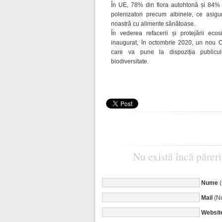
În UE, 78% din flora autohtonă și 84% d
polenizatori precum albinele, ce asigu
noastră cu alimente sănătoase.
În vederea refacerii și protejării ec
inaugurat, în octombrie 2020, un nou Ce
care va pune la dispoziția publicu
biodiversitate.
Nu există încă păreri
Nume
Mail
(Nu
Websit