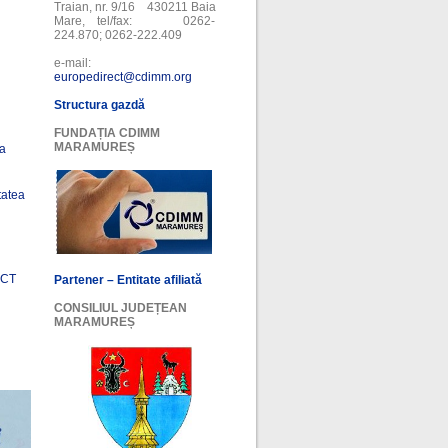
Traian, nr. 9/16 430211 Baia
Mare, tel/fax: 0262-
224.870; 0262-222.409
e-mail:
europedirect@cdimm.org
Structura gazdă
FUNDAȚIA CDIMM
MARAMUREȘ
ea
tatea
ECT
Partener – Entitate afiliată
CONSILIUL JUDEȚEAN
MARAMUREȘ