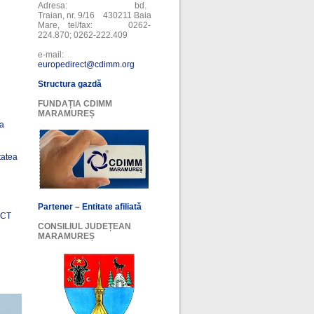
Adresa: bd.
Traian, nr. 9/16 430211 Baia
Mare, tel/fax: 0262-
224.870; 0262-222.409
e-mail:
europedirect@cdimm.org
Structura gazdă
FUNDAȚIA CDIMM
MARAMUREȘ
ea
tatea
Partener – Entitate afiliată
ECT
CONSILIUL JUDEȚEAN
MARAMUREȘ