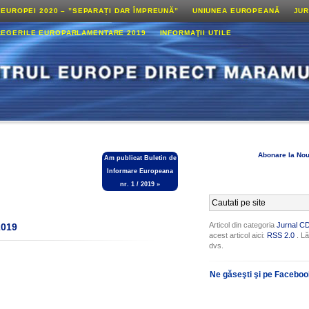
 EUROPEI 2020 – ”SEPARAȚI DAR ÎMPREUNĂ”
UNIUNEA EUROPEANĂ
JUR
LEGERILE EUROPARLAMENTARE 2019
INFORMAŢII UTILE
Abonare la Nou
Am publicat Buletin de
Informare Europeana
nr. 1 / 2019
»
Articol din categoria
Jurnal C
2019
acest articol aici:
RSS 2.0
. Lă
dvs.
Ne găseşti şi pe Facebo