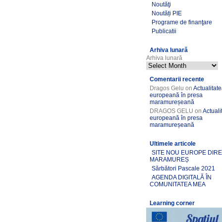
Noutăţi
Noutăți PIE
Programe de finanţare
Publicatii
Arhiva lunară
Arhiva lunară
Comentarii recente
Dragos Gelu
on
Actualitat
europeană în presa
maramureșeană
DRAGOS GELU
on
Actuali
europeană în presa
maramureșeană
Ultimele articole
SITE NOU EUROPE DIR
MARAMUREȘ
Sărbători Pascale 2021
AGENDA DIGITALĂ ÎN
COMUNITATEA MEA
Learning corner