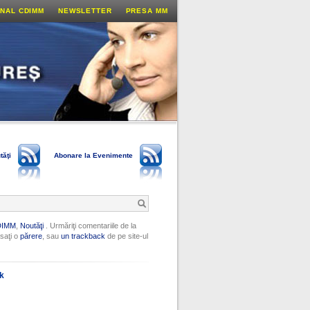
NAL CDIMM
NEWSLETTER
PRESA MM
tăţi
Abonare la Evenimente
DIMM
,
Noutăţi
. Urmăriţi comentariile de la
saţi o
părere
, sau
un trackback
de pe site-ul
ok