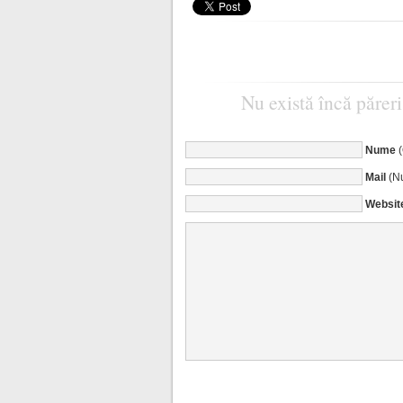
Nu există încă păreri
Nume
Mail
(Nu
Websit