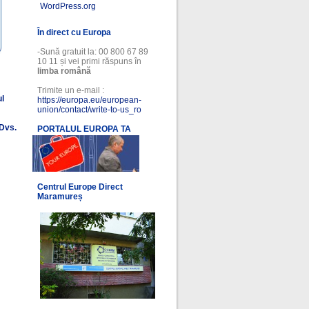
WordPress.org
În direct cu Europa
-Sună gratuit la: 00 800 67 89
10 11 și vei primi răspuns în
limba română
Trimite un e-mail :
ul
https://europa.eu/european-
union/contact/write-to-us_ro
 Dvs.
PORTALUL EUROPA TA
l
Centrul Europe Direct
Maramureș