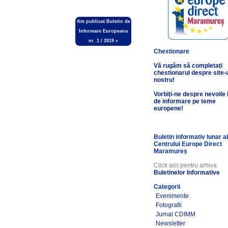
Am publicat Buletin de
Informare Europeana
nr. 1 / 2019
»
Chestionare
Vă rugăm să completați
chestionarul despre site-
nostru!
Vorbiți-ne despre nevoile
de informare pe teme
europene!
Buletin informativ lunar a
Centrului Europe Direct
Maramureș
Click aici pentru arhiva
Buletinelor Informative
Categorii
Evenimente
Fotografii
Jurnal CDIMM
Newsletter