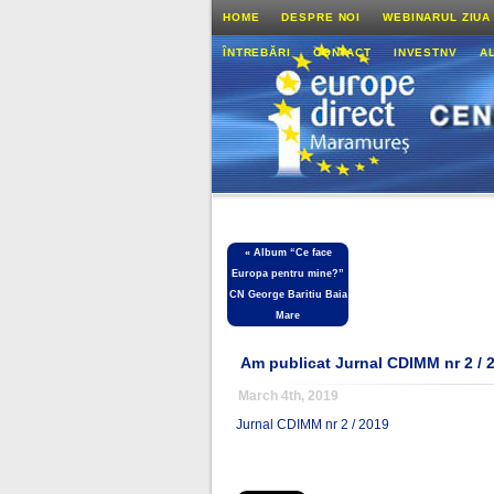
HOME
DESPRE NOI
WEBINARUL ZIUA
ÎNTREBĂRI
CONTACT
INVESTNV
A
«
Album “Ce face
Europa pentru mine?”
CN George Baritiu Baia
Mare
Am publicat Jurnal CDIMM nr 2 / 
March 4th, 2019
Jurnal CDIMM nr 2 / 2019