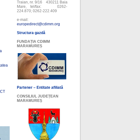
Traian, nr. 9/16 430211 Baia
Mare, tel/fax: 0262-
224.870; 0262-222.409
e-mail:
europedirect@cdimm.org
Structura gazdă
FUNDAȚIA CDIMM
MARAMUREȘ
ea
tatea
Partener – Entitate afiliată
ECT
CONSILIUL JUDEȚEAN
MARAMUREȘ