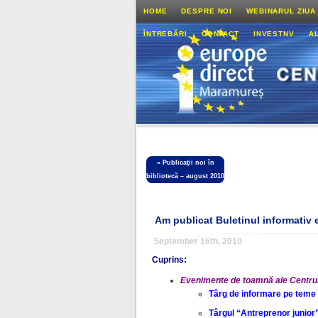
HOME
DESPRE NOI
WEBINARUL ZIUA
ÎNTREBĂRI
CONTACT
INVESTNV
A
«
Publicaţii noi în
bibliotecă – august 2010
Am publicat Buletinul informativ 
September 16th, 2010
Cuprins:
Evenimente de toamnă ale Centru
Târg de informare pe teme
Târgul “Antreprenor junior”