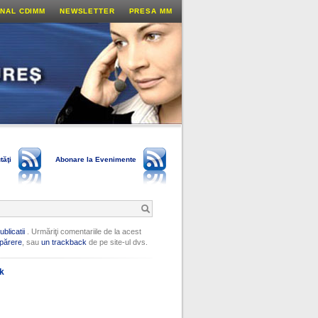
NAL CDIMM
NEWSLETTER
PRESA MM
tăţi
Abonare la Evenimente
ublicatii
. Urmăriţi comentariile de la acest
părere
, sau
un trackback
de pe site-ul dvs.
ok