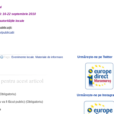
ui
i: 16-22 septembrie 2010
utorităţile locale
ublicaţii:
e/publicatii
Urmăreşte-ne pe Twitter
Tags:
Evenimente locale
,
Materiale de informare
.
 pentru acest articol
(Obligatoriu)
Urmărește-ne pe Instagr
 va fi făcut public) (Obligatoriu)
e