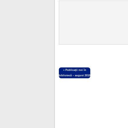
«
Publicaţii noi în
bibliotecă – august 2010