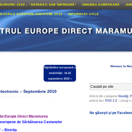
 EUROPEI 2020 – ”SEPARAȚI DAR ÎMPREUNĂ”
UNIUNEA EUROPEANĂ
JUR
LEGERILE EUROPARLAMENTARE 2019
INFORMAŢII UTILE
Abonare la Nou
Săptămâna europeană a
mobilităţii: 16-22
septembrie 2010
»
electronic – Septembrie 2010
Articol din categoria
Noutăţi
,
P
articol aici:
RSS 2.0
. Lăsaţi o
Ne găseşti şi pe Facebo
lui Europe Direct Maramureş
 europene de Sărbătoarea Castanelor
 – Bistriţa