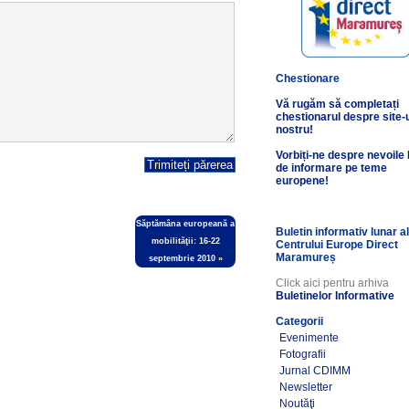
Chestionare
Vă rugăm să completați
chestionarul despre site-
nostru!
Vorbiți-ne despre nevoile
de informare pe teme
europene!
Săptămâna europeană a
Buletin informativ lunar a
mobilităţii: 16-22
Centrului Europe Direct
Maramureș
septembrie 2010
»
Click aici pentru arhiva
Buletinelor Informative
Categorii
Evenimente
Fotografii
Jurnal CDIMM
Newsletter
Noutăţi