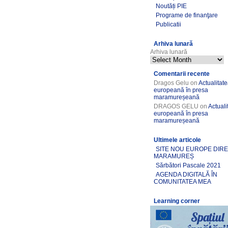
Noutăți PIE
Programe de finanţare
Publicatii
Arhiva lunară
Arhiva lunară
Comentarii recente
Dragos Gelu
on
Actualitat
europeană în presa
maramureșeană
DRAGOS GELU
on
Actuali
europeană în presa
maramureșeană
Ultimele articole
SITE NOU EUROPE DIR
MARAMUREȘ
Sărbători Pascale 2021
AGENDA DIGITALĂ ÎN
COMUNITATEA MEA
Learning corner