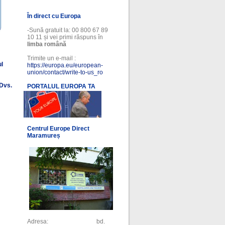
În direct cu Europa
-Sună gratuit la: 00 800 67 89
10 11 și vei primi răspuns în
limba română
Trimite un e-mail :
ul
https://europa.eu/european-
union/contact/write-to-us_ro
 Dvs.
PORTALUL EUROPA TA
l
Centrul Europe Direct
Maramureș
Adresa: bd.