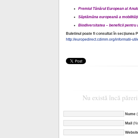
Premiul Tânărul European al Anul
Săptămâna europeană a mobilităţi
Biodiversitatea – beneficii pentru a
Buletinul poate fi consultat în secţiunea P
http://europedirect.cdimm.org/informatii-util
Nu există încă păreri
Nume
Mail
(Nu
Websit