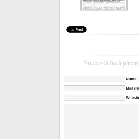
Nu există încă păreri
Nume
Mail
(Nu
Websit