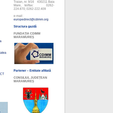
Traian, nr. 9/16 430211 Baia
Mare, tel/fax: 0262-
224.870; 0262-222.409
e-mail:
europedirect@cdimm.org
Structura gazdă
FUNDAȚIA CDIMM
MARAMUREȘ
ea
tatea
Partener – Entitate afiliată
ECT
CONSILIUL JUDEȚEAN
MARAMUREȘ