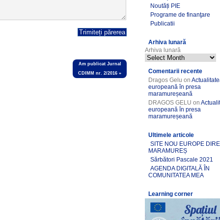
Noutăți PIE
Programe de finanţare
Publicatii
Arhiva lunară
Arhiva lunară
Am publicat Jurnal
Comentarii recente
CDIMM nr. 2/2016
»
Dragos Gelu
on
Actualitat
europeană în presa
maramureșeană
DRAGOS GELU
on
Actuali
europeană în presa
maramureșeană
Ultimele articole
SITE NOU EUROPE DIR
MARAMUREȘ
Sărbători Pascale 2021
AGENDA DIGITALĂ ÎN
COMUNITATEA MEA
Learning corner