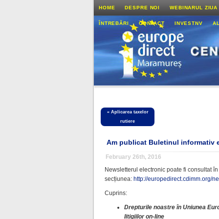
HOME
DESPRE NOI
WEBINARUL ZIUA
ÎNTREBĂRI
CONTACT
INVESTNV
A
«
Aplicarea taxelor
rutiere
Am publicat Buletinul informativ e
February 26th, 2016
Newsletterul electronic poate fi consultat în
secțiunea:
http://europedirect.cdimm.org/ne
Cuprins:
Drepturile noastre în Uniunea Eur
litigiilor on-line