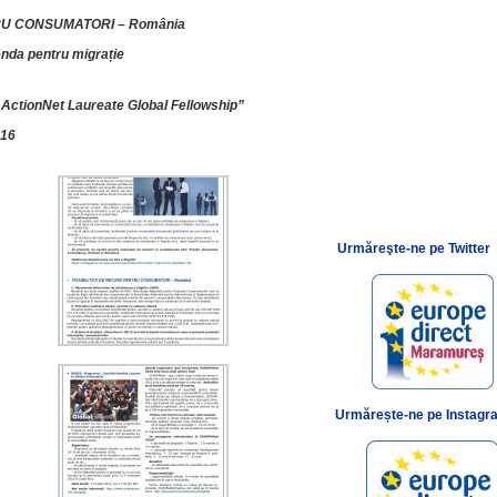
RU CONSUMATORI – România
genda pentru migrație
ctionNet Laureate Global Fellowship”
016
Urmăreşte-ne pe Twitter
Urmărește-ne pe Instagr