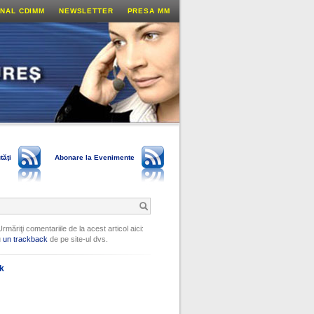
NAL CDIMM
NEWSLETTER
PRESA MM
tăţi
Abonare la Evenimente
Urmăriţi comentariile de la acest articol aici:
u
un trackback
de pe site-ul dvs.
ok