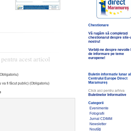
Chestionare
Vă rugăm să completați
chestionarul despre site-
nostru!
Vorbiți-ne despre nevoile
de informare pe teme
 pentru acest articol
europene!
Buletin informativ lunar a
(Obligatoriu)
Centrului Europe Direct
Maramureș
 va fi făcut public) (Obligatoriu)
Click aici pentru arhiva
e
Buletinelor Informative
Categorii
Evenimente
Fotografii
Jurnal CDIMM
Newsletter
Noutăţi