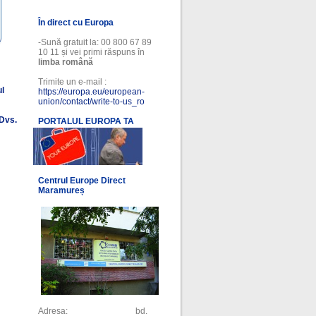
În direct cu Europa
-Sună gratuit la: 00 800 67 89
10 11 și vei primi răspuns în
limba română
Trimite un e-mail :
ul
https://europa.eu/european-
union/contact/write-to-us_ro
 Dvs.
PORTALUL EUROPA TA
l
Centrul Europe Direct
Maramureș
Adresa: bd.