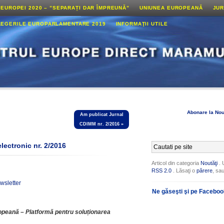
 EUROPEI 2020 – ”SEPARAȚI DAR ÎMPREUNĂ”
UNIUNEA EUROPEANĂ
JUR
LEGERILE EUROPARLAMENTARE 2019
INFORMAŢII UTILE
Abonare la Nou
Am publicat Jurnal
CDIMM nr. 2/2016
»
lectronic nr. 2/2016
Articol din categoria
Noutăţi
. 
RSS 2.0
. Lăsaţi o
părere
, sa
wsletter
Ne găseşti şi pe Facebo
opeană – Platformă pentru soluționarea