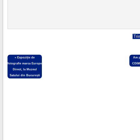
«
Expoziție de
Am p
fotografie marca Europe
CDIMM
Direct, la Muzeul
Satului din București