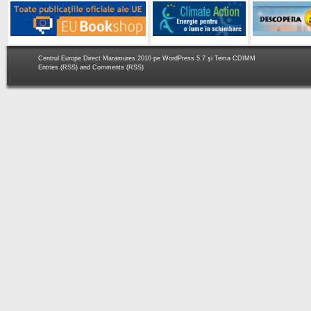
Centrul Europe Direct Maramures 2010 pe
WordPress 5.7
şi Tema
CDIMM
Entries (RSS)
and
Comments (RSS)