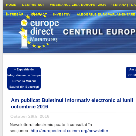
HOME
DESPRE NOI
WEBINARUL ZIUA EUROPEI 2020 – ”SEPARAȚI D
ÎNTREBĂRI
CONTACT
INVESTNV
ALEGERILE EUROPARLAMENTARE
«
Expoziție de
Am p
fotografie marca Europe
CDIMM
Direct, la Muzeul
Satului din București
Am publicat Buletinul informativ electronic al lunii
octombrie 2016
October 26th, 2016
Newsletterul electronic poate fi consultat în
secțiunea:
http://europedirect.cdimm.org/newsletter