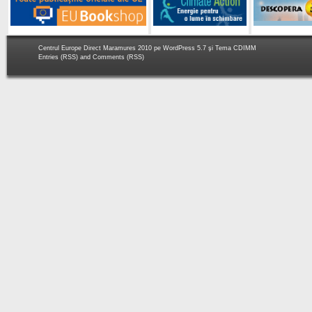
Centrul Europe Direct Maramures 2010 pe
WordPress 5.7
şi Tema
CDIMM
Entries (RSS)
and
Comments (RSS)