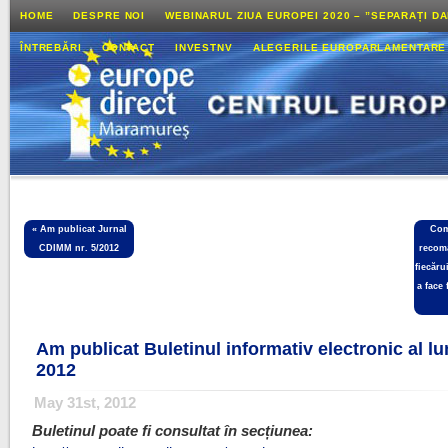
HOME
DESPRE NOI
WEBINARUL ZIUA EUROPEI 2020 – ”SEPARAȚI D
ÎNTREBĂRI
CONTACT
INVESTNV
ALEGERILE EUROPARLAMENTARE
«
Am publicat Jurnal
Comi
CDIMM nr. 5/2012
recoma
fiecăr
a face 
Am publicat Buletinul informativ electronic al lu
2012
May 31st, 2012
Buletinul poate fi consultat în secțiunea: