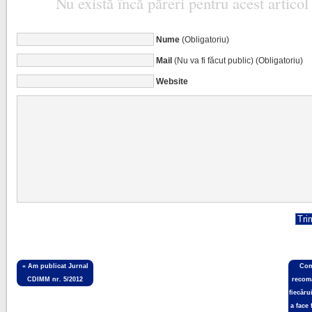
Nu există încă păreri pentru acest articol
Nume
(Obligatoriu)
Mail
(Nu va fi făcut public) (Obligatoriu)
Website
«
Am publicat Jurnal
Comi
CDIMM nr. 5/2012
recoma
fiecăr
a face 