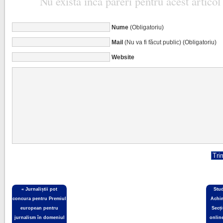
Nu există încă păreri pentru acest articol
Nume
(Obligatoriu)
Mail
(Nu va fi făcut public) (Obligatoriu)
Website
«
Jurnaliștii pot
Stu
concura pentru Premiul
Achim
european pentru
Secț
jurnalism în domeniul
onlin