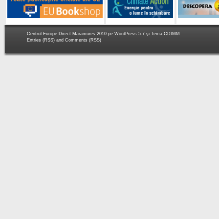
Centrul Europe Direct Maramures 2010 pe
WordPress 5.7
şi Tema
CDIMM
Entries (RSS)
and
Comments (RSS)