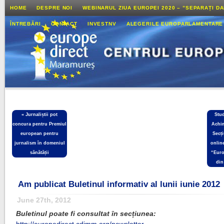
HOME
DESPRE NOI
WEBINARUL ZIUA EUROPEI 2020 – ”SEPARAȚI D
ÎNTREBĂRI
CONTACT
INVESTNV
ALEGERILE EUROPARLAMENTARE
«
Jurnaliștii pot
Stu
concura pentru Premiul
Achim
european pentru
Secț
jurnalism în domeniul
onlin
sănătății
“Euro
din
Am publicat Buletinul informativ al lunii iunie 2012
June 27th, 2012
Buletinul poate fi consultat în secțiunea: