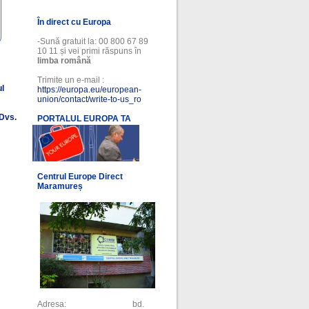
În direct cu Europa
-Sună gratuit la: 00 800 67 89
10 11 și vei primi răspuns în
limba română
Trimite un e-mail :
ul
https://europa.eu/european-
union/contact/write-to-us_ro
 Dvs.
PORTALUL EUROPA TA
l
Centrul Europe Direct
Maramureș
Adresa: bd.