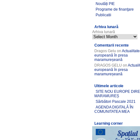
Noutăți PIE
Programe de finanţare
Publicatii
Arhiva lunară
Arhiva lunară
Comentarii recente
Dragos Gelu
on
Actualitat
europeană în presa
maramureșeană
DRAGOS GELU
on
Actuali
europeană în presa
maramureșeană
Ultimele articole
SITE NOU EUROPE DIR
MARAMUREȘ
Sărbători Pascale 2021
AGENDA DIGITALĂ ÎN
COMUNITATEA MEA
Learning corner