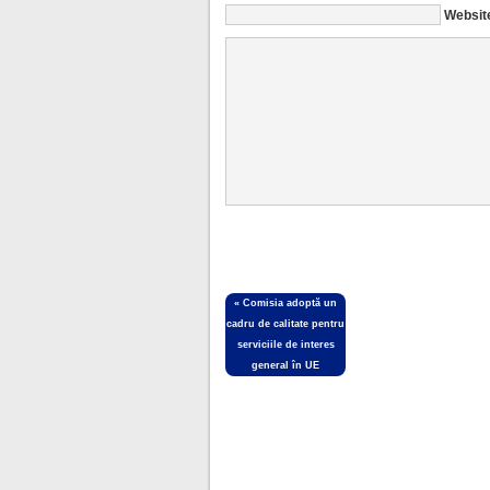
Websit
«
Comisia adoptă un
cadru de calitate pentru
serviciile de interes
general în UE