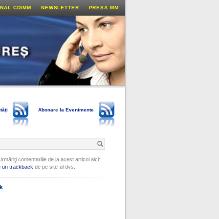
NAL CDIMM
NEWSLETTER
PRESA MM
tăţi
Abonare la Evenimente
Urmăriţi comentariile de la acest articol aici:
u
un trackback
de pe site-ul dvs.
ok