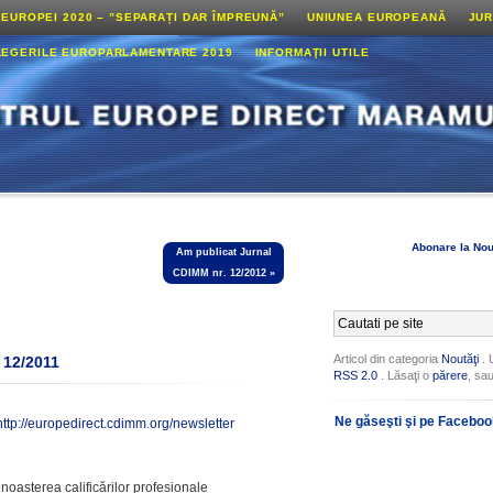
 EUROPEI 2020 – ”SEPARAȚI DAR ÎMPREUNĂ”
UNIUNEA EUROPEANĂ
JUR
LEGERILE EUROPARLAMENTARE 2019
INFORMAŢII UTILE
Abonare la Nou
Am publicat Jurnal
CDIMM nr. 12/2012
»
Articol din categoria
Noutăţi
. 
. 12/2011
RSS 2.0
. Lăsaţi o
părere
, sa
Ne găseşti şi pe Facebo
http://europedirect.cdimm.org/newsletter
noașterea calificărilor profesionale