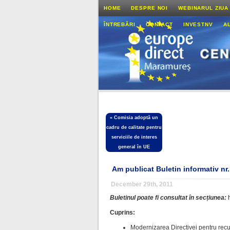
HOME
DESPRE NOI
WEBINARUL ZIUA
ÎNTREBĂRI
CONTACT
INVESTNV
A
«
Comisia adoptă un
cadru de calitate pentru
serviciile de interes
general în UE
Am publicat Buletin informativ nr
December 29th, 2011
Buletinul poate fi consultat în secțiunea:
Cuprins:
Modernizarea Directivei pentru recu