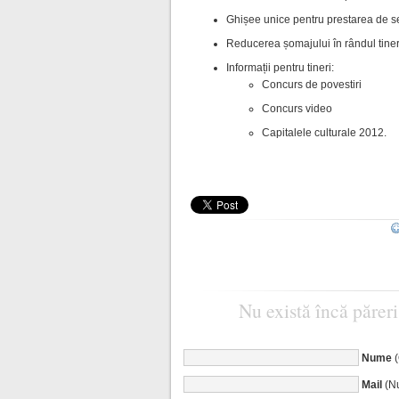
Ghișee unice pentru prestarea de se
Reducerea șomajului în rândul tiner
Informații pentru tineri:
Concurs de povestiri
Concurs video
Capitalele culturale 2012.
Nu există încă păreri
Nume
Mail
(Nu