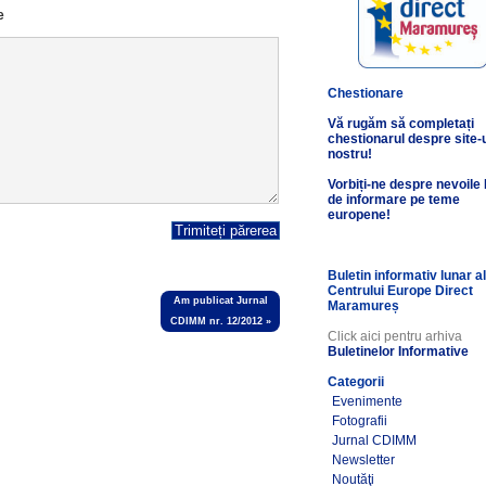
e
Chestionare
Vă rugăm să completați
chestionarul despre site-
nostru!
Vorbiți-ne despre nevoile
de informare pe teme
europene!
Buletin informativ lunar a
Centrului Europe Direct
Am publicat Jurnal
Maramureș
CDIMM nr. 12/2012
»
Click aici pentru arhiva
Buletinelor Informative
Categorii
Evenimente
Fotografii
Jurnal CDIMM
Newsletter
Noutăţi