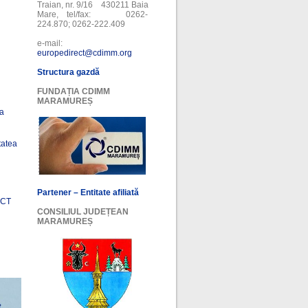
Traian, nr. 9/16 430211 Baia
Mare, tel/fax: 0262-
224.870; 0262-222.409
e-mail:
europedirect@cdimm.org
Structura gazdă
FUNDAȚIA CDIMM
MARAMUREȘ
ea
tatea
Partener – Entitate afiliată
ECT
CONSILIUL JUDEȚEAN
MARAMUREȘ