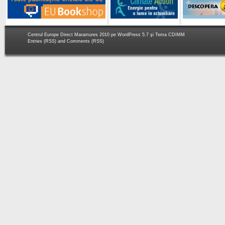
Centrul Europe Direct Maramures 2010 pe
WordPress 5.7
şi Tema
CDIMM
Entries (RSS)
and
Comments (RSS)