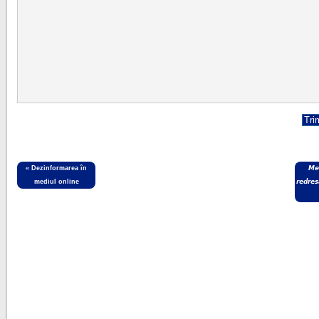
«
Dezinformarea în
𝙈𝙚
mediul online
𝙧𝙚𝙙𝙧𝙚𝙨𝙖