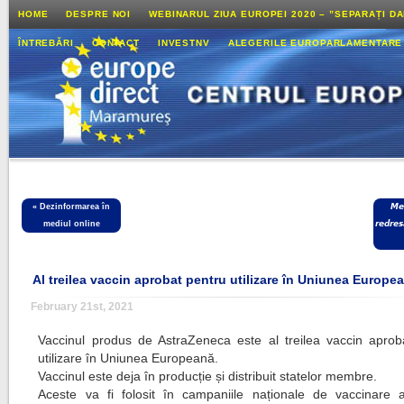
HOME
DESPRE NOI
WEBINARUL ZIUA EUROPEI 2020 – ”SEPARAȚI D
ÎNTREBĂRI
CONTACT
INVESTNV
ALEGERILE EUROPARLAMENTARE
«
Dezinformarea în
𝙈𝙚
mediul online
𝙧𝙚𝙙𝙧𝙚𝙨𝙖
Al treilea vaccin aprobat pentru utilizare în Uniunea Europe
February 21st, 2021
Vaccinul produs de AstraZeneca este al treilea vaccin aprob
utilizare în Uniunea Europeană.
Vaccinul este deja în producție și distribuit statelor membre.
Aceste va fi folosit în campaniile naționale de vaccinare a