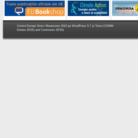
Centrul Europe Direct Maramures 2010 pe
WordPress 5.7
şi Tema
CDIMM
Entries (RSS)
and
Comments (RSS)