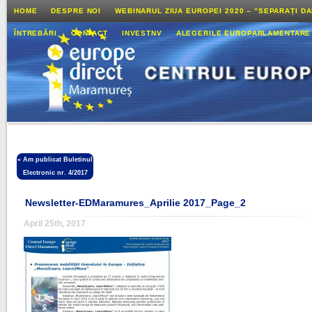
HOME
DESPRE NOI
WEBINARUL ZIUA EUROPEI 2020 – ”SEPARAȚI D
ÎNTREBĂRI
CONTACT
INVESTNV
ALEGERILE EUROPARLAMENTARE
«
Am publicat Buletinul
Electronic nr. 4/2017
Newsletter-EDMaramures_Aprilie 2017_Page_2
April 25th, 2017