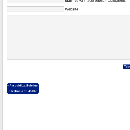
Mail
(Nu va fi făcut public) (Obligatoriu)
Website
«
Am publicat Buletinul
Electronic nr. 4/2017