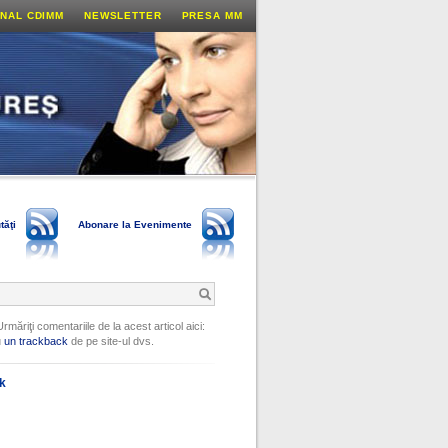
NAL CDIMM
NEWSLETTER
PRESA MM
tăţi
Abonare la Evenimente
Urmăriţi comentariile de la acest articol aici:
u
un trackback
de pe site-ul dvs.
ok