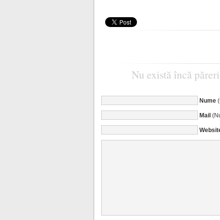
Nu există încă păreri
Nume
Mail
(Nu
Websit