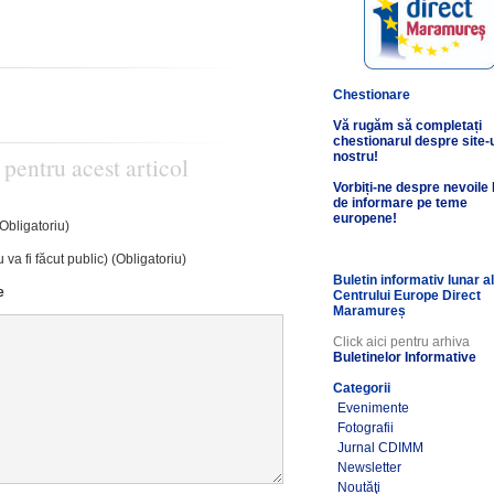
Chestionare
Vă rugăm să completați
chestionarul despre site-
nostru!
 pentru acest articol
Vorbiți-ne despre nevoile
de informare pe teme
europene!
(Obligatoriu)
 va fi făcut public) (Obligatoriu)
Buletin informativ lunar a
e
Centrului Europe Direct
Maramureș
Click aici pentru arhiva
Buletinelor Informative
Categorii
Evenimente
Fotografii
Jurnal CDIMM
Newsletter
Noutăţi