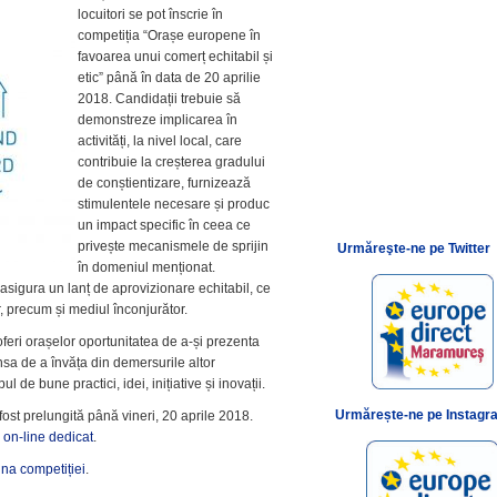
locuitori se pot înscrie în
competiția “Orașe europene în
favoarea unui comerț echitabil și
etic” până în data de 20 aprilie
2018. Candidații trebuie să
demonstreze implicarea în
activități, la nivel local, care
contribuie la creșterea gradului
de conștientizare, furnizează
stimulentele necesare și produc
un impact specific în ceea ce
privește mecanismele de sprijin
Urmăreşte-ne pe Twitter
în domeniul menționat.
 asigura un lanț de aprovizionare echitabil, ce
r, precum și mediul înconjurător.
feri orașelor oportunitatea de a-și prezenta
ansa de a învăța din demersurile altor
ul de bune practici, idei, inițiative și inovații.
Urmărește-ne pe Instagr
fost prelungită până vineri, 20 aprile 2018.
l on-line dedicat
.
na competiției
.