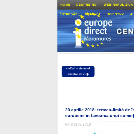
HOME
DESPRE NOI
WEBINARUL ZIUA
ÎNTREBĂRI
CONTACT
INVESTNV
A
«
eCall – sistemul
salvator de vieți
20 aprilie 2018: termen-limită de 
europene în favoarea unui comerț 
April 11th, 2018