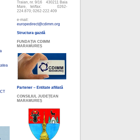
Traian, nr. 9/16 430211 Baia
Mare, tel/fax: 0262-
224.870; 0262-222.409
e-mail:
europedirect@cdimm.org
Structura gazdă
FUNDAȚIA CDIMM
MARAMUREȘ
ea
tatea
Partener – Entitate afiliată
ECT
CONSILIUL JUDEȚEAN
MARAMUREȘ