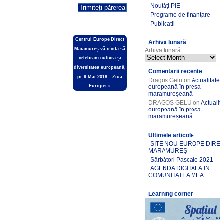
Noutăți PIE
Programe de finanţare
Publicatii
Centrul Europe Direct
Arhiva lunară
Maramureș vă invită să
Arhiva lunară
celebrăm cultura și
diversitatea europeană,
Comentarii recente
pe 9 Mai 2018 – Ziua
Dragos Gelu
on
Actualitat
Europei
»
europeană în presa
maramureșeană
DRAGOS GELU
on
Actuali
europeană în presa
maramureșeană
Ultimele articole
SITE NOU EUROPE DIR
MARAMUREȘ
Sărbători Pascale 2021
AGENDA DIGITALĂ ÎN
COMUNITATEA MEA
Learning corner