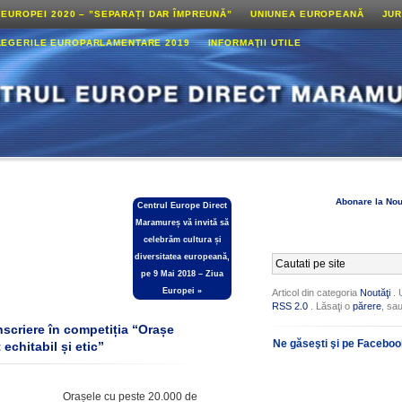
 EUROPEI 2020 – ”SEPARAȚI DAR ÎMPREUNĂ”
UNIUNEA EUROPEANĂ
JUR
LEGERILE EUROPARLAMENTARE 2019
INFORMAŢII UTILE
Abonare la Nou
Centrul Europe Direct
Maramureș vă invită să
celebrăm cultura și
diversitatea europeană,
pe 9 Mai 2018 – Ziua
Europei
»
Articol din categoria
Noutăţi
. 
RSS 2.0
. Lăsaţi o
părere
, sa
înscriere în competiția “Orașe
Ne găseşti şi pe Facebo
echitabil și etic”
Orașele cu peste 20.000 de