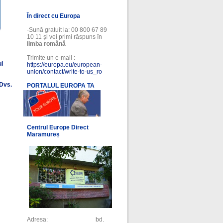
În direct cu Europa
-Sună gratuit la: 00 800 67 89
10 11 și vei primi răspuns în
limba română
Trimite un e-mail :
ul
https://europa.eu/european-
union/contact/write-to-us_ro
 Dvs.
PORTALUL EUROPA TA
l
Centrul Europe Direct
Maramureș
Adresa: bd.