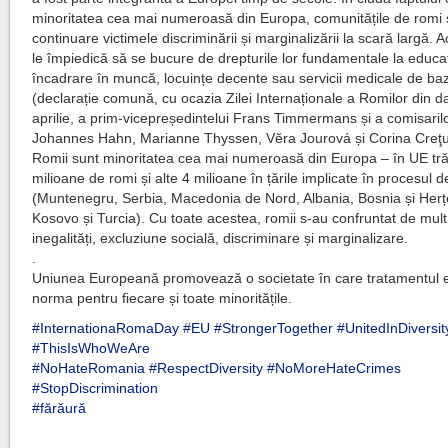
minoritatea cea mai numeroasă din Europa, comunitățile de romi 
continuare victimele discriminării și marginalizării la scară largă. A
le împiedică să se bucure de drepturile lor fundamentale la educaț
încadr
are în muncă, locuințe decente sau servicii medicale de ba
(declarație comună, cu ocazia Zilei Internaționale a Romilor din d
aprilie, a prim-vicepreședintelui Frans Timmermans și a comisaril
Johannes Hahn, Marianne Thyssen, Vĕra Jourová și Corina Creţu
Romii sunt minoritatea cea mai numeroasă din Europa – în UE tră
milioane de romi și alte 4 milioane în țările implicate în procesul 
(Muntenegru, Serbia, Macedonia de Nord, Albania, Bosnia și Herț
Kosovo și Turcia). Cu toate acestea, romii s-au confruntat de mult
inegalități, excluziune socială, discriminare și marginalizare.
.
Uniunea Europeană promovează o societate în care tratamentul e
norma pentru fiecare și toate minoritățile.
#InternationaRomaDay
#EU
#StrongerTogether
#UnitedInDiversit
#ThisIsWhoWeAre
#NoHateRomania
#RespectDiversity
#NoMoreHateCrimes
#StopDiscrimination
#fărăură