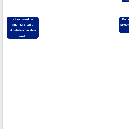
«
Eveniment de
Două 
informare ”Ziua
proiec
Mondială a Sănătății
2019”