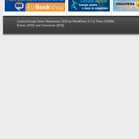
Centrul Europe Direct Maramures 2010 pe
WordPress 5.7
şi Tema
CDIMM
Entries (RSS)
and
Comments (RSS)