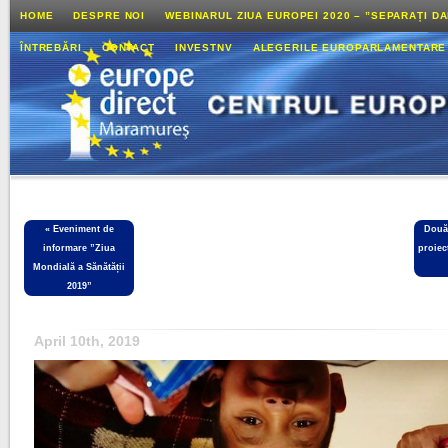
HOME
DESPRE NOI
WEBINARUL ZIUA EUROPEI 2020 – ”SEPARAȚI D
ÎNTREBĂRI
CONTACT
INVESTNV
ALEGERILE EUROPARLAMENTARE
«
Eveniment de
Două 
informare ”Ziua
proiec
Mondială a Sănătății
2019”
April 10th, 2019