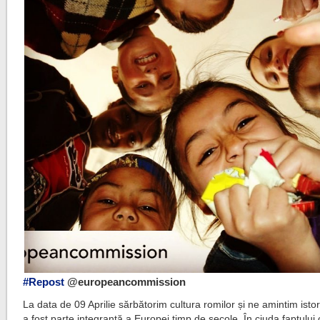
#Repost
@europeancommission
La data de 09 Aprilie sărbătorim cultura romilor și ne amintim istor
a fost parte integrantă a Europei timp de secole. În ciuda faptului