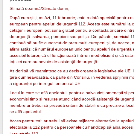
Stimată doamnă/Stimate domn,
După cum știți, astăzi, 11 februarie, este o dată specială pentru 
european pentru apeluri de urgență 112. Acesta este numărul la ca
cetățenii europeni pot suna gratuit pentru a contacta oricare dintre
de urgență: salvarea, pompierii sau poliția. Din păcate, serviciul 1
continuă să nu fie cunoscut de prea mulți europeni și, de aceea, 
afirm astăzi că numărul european unic pentru apeluri de urgență 
accesibil tuturor, că el funcționează într-un mod eficient și că este 
toți cei care au nevoie de asistență de urgență.
Aș dori să vă reamintesc ce au decis organele legislative ale UE, i
țara dumneavoastră, ca parte din Consiliu, în vederea sprijinirii mobi
a siguranței pe întregul teritoriu al UE.
Locul în care se află apelantul: pentru a salva vieți omenești și pe
economisi timp și resurse atunci când acordă asistență de urgență
membre ar trebui să prevadă criterii de stabilire cu precizie a locu
se află apelantul.
Acces pentru toți: ar trebui să existe mijloace alternative la apelur
efectuate la 112 pentru ca persoanele cu handicap să aibă acces 
la serviciile 112.