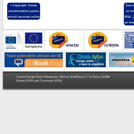
«
Copyright: licențe
Ziua 
transfrontaliere pentru
un in
servicii muzicale online
2014: 
un int
Centrul Europe Direct Maramures 2010 pe
WordPress 5.7
şi Tema
CDIMM
Entries (RSS)
and
Comments (RSS)