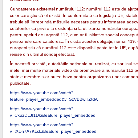
Cunoașterea existenței numărului 112: numărul 112 este de ajuto
celor care știu că el există. În conformitate cu legislația UE, stat
trebuie să întreprindă măsurile necesare pentru informarea adec
cetățenilor cu privire la existența și la utilizarea numărului europe
pentru apeluri de urgență 112, cum ar fi inițiative special concepu
persoanele care călătoresc. În ciuda acestei obligații, numai 41% 
europeni știu că numărul 112 este disponibil peste tot în UE, dup
reiese din ultimul sondaj efectuat.
În această privință, autoritățile naționale au realizat, cu sprijinul ser
mele, mai multe materiale video de promovare a numărului 112 p
statele membre s-ar putea baza pentru organizarea unor campani
publicitate.
https://www.youtube.com/watch?
feature=player_embedded&v=SzVBBwHZtdA
https://www.youtube.com/watch?
v=CkuzDLJI1Dk&feature=player_embedded
https://www.youtube.com/watch?
v=tXDn7A7KLcE&feature=player_embedded