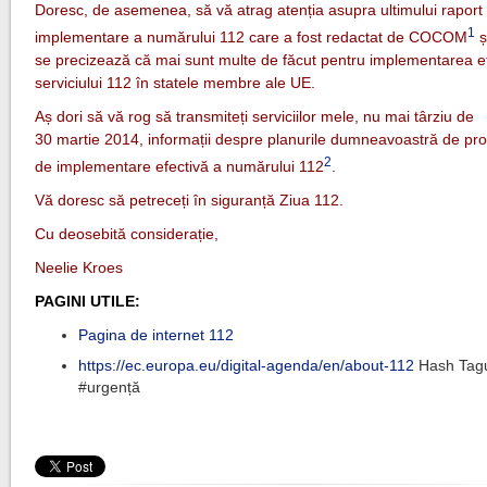
Doresc, de asemenea, să vă atrag atenția asupra ultimului raport
1
implementare a numărului 112 care a fost redactat de COCOM
ș
se precizează că mai sunt multe de făcut pentru implementarea e
serviciului 112 în statele membre ale UE.
Aș dori să vă rog să transmiteți serviciilor mele, nu mai târziu de
30 martie 2014, informații despre planurile dumneavoastră de pr
2
de implementare efectivă a numărului 112
.
Vă doresc să petreceți în siguranță Ziua 112.
Cu deosebită considerație,
Neelie Kroes
PAGINI UTILE:
Pagina de internet 112
https://ec.europa.eu/digital-agenda/en/about-112
Hash Tagu
#urgență