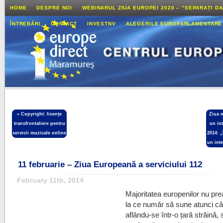
HOME
DESPRE NOI
WEBINARUL ZIUA EUROPEI 2020 – ”SEPARAȚI D
ÎNTREBĂRI
CONTACT
INVESTNV
ALEGERILE EUROPARLAMENTARE
«
Copyright: licențe
Ziua 
transfrontaliere pentru
un in
servicii muzicale online
2014: 
un int
11 februarie – Ziua Europeană a serviciului 112
February 11th, 2014
Majoritatea europenilor nu pre
la ce număr să sune atunci c
aflându-se într­-o țară străină, 