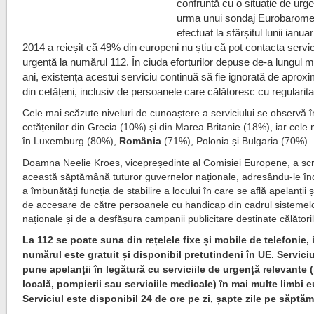
confruntă cu o situație de urge
urma unui sondaj Eurobarome
efectuat la sfârșitul lunii ianua
2014 a reieșit că 49% din europeni nu știu că pot contacta servic
urgență la numărul 112. În ciuda eforturilor depuse de-a lungul m
ani, existența acestui serviciu continuă să fie ignorată de aprox
din cetățeni, inclusiv de persoanele care călătoresc cu regularita
Cele mai scăzute niveluri de cunoaștere a serviciului se observă î
cetățenilor din Grecia (10%) și din Marea Britanie (18%), iar cele 
în Luxemburg (80%),
România
(71%), Polonia și Bulgaria (70%).
Doamna Neelie Kroes, vicepreședinte al Comisiei Europene, a scr
această săptămână tuturor guvernelor naționale, adresându-le î
a îmbunătăți funcția de stabilire a locului în care se află apelanții ș
de accesare de către persoanele cu handicap din cadrul sistemel
naționale și de a desfășura campanii publicitare destinate călătoril
La 112 se poate suna din rețelele fixe și mobile de telefonie, 
numărul este gratuit și disponibil pretutindeni în UE. Servici
pune apelanții în legătură cu serviciile de urgență relevante (
locală, pompierii sau serviciile medicale) în mai multe limbi 
Serviciul este disponibil 24 de ore pe zi, șapte zile pe săptă