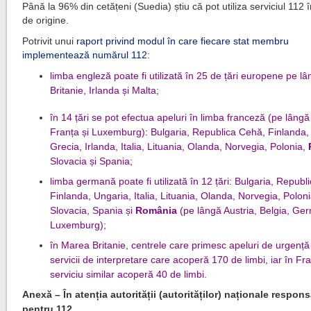
Până la 96% din cetățeni (Suedia) știu că pot utiliza serviciul 112 î
de origine.
Potrivit unui
raport privind modul în care fiecare stat membru
implementează numărul 112
:
limba engleză poate fi utilizată în 25 de țări europene pe 
Britanie, Irlanda și Malta;
în 14 țări se pot efectua apeluri în limba franceză (pe lângă
Franța și Luxemburg): Bulgaria, Republica Cehă, Finlanda
Grecia, Irlanda, Italia, Lituania, Olanda, Norvegia, Polonia,
Slovacia și Spania;
limba germană poate fi utilizată în 12 țări: Bulgaria, Republ
Finlanda, Ungaria, Italia, Lituania, Olanda, Norvegia, Poloni
Slovacia, Spania și
România
(pe lângă Austria, Belgia, Ger
Luxemburg);
în Marea Britanie, centrele care primesc apeluri de urgenț
servicii de interpretare care acoperă 170 de limbi, iar în Fr
serviciu similar acoperă 40 de limbi.
Anexă – În atenția autorității (autorităților) naționale respons
pentru 112