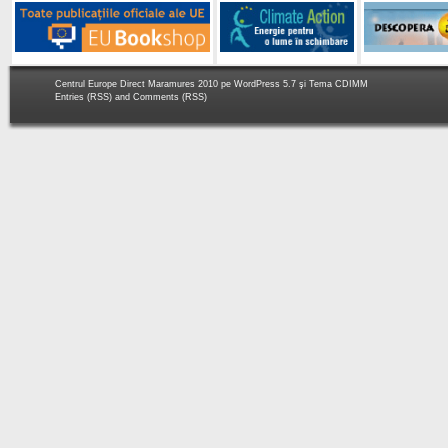
Centrul Europe Direct Maramures 2010 pe
WordPress 5.7
şi Tema
CDIMM
Entries (RSS)
and
Comments (RSS)