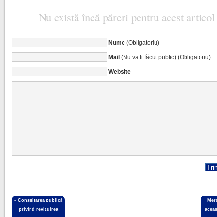
Nu există încă păreri pentru acest articol
Nume
(Obligatoriu)
Mail
(Nu va fi făcut public) (Obligatoriu)
Website
«
Consultarea publică
Merg
privind revizuirea
aceas