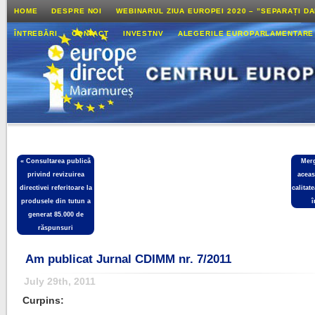
HOME
DESPRE NOI
WEBINARUL ZIUA EUROPEI 2020 – ”SEPARAȚI D
ÎNTREBĂRI
CONTACT
INVESTNV
ALEGERILE EUROPARLAMENTARE
«
Consultarea publică
Merg
privind revizuirea
aceas
directivei referitoare la
calitat
produsele din tutun a
î
generat 85.000 de
răspunsuri
Am publicat Jurnal CDIMM nr. 7/2011
July 29th, 2011
Curpins: