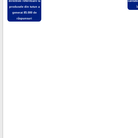
directivei referitoare la
calitat
produsele din tutun a
î
generat 85.000 de
răspunsuri