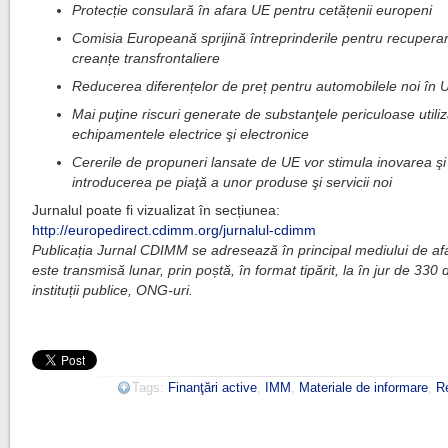
Protecție consulară în afara UE pentru cetățenii europeni
Comisia Europeană sprijină întreprinderile pentru recupera
creanțe transfrontaliere
Reducerea diferențelor de preț pentru automobilele noi în 
Mai puţine riscuri generate de substanţele periculoase utiliz
echipamentele electrice şi electronice
Cererile de propuneri lansate de UE vor stimula inovarea şi
introducerea pe piaţă a unor produse şi servicii noi
Jurnalul poate fi vizualizat în secțiunea:
http://europedirect.cdimm.org/jurnalul-cdimm
Publicația Jurnal CDIMM se adresează în principal mediului de afa
este transmisă lunar, prin poștă, în format tipărit, la în jur de 330 
instituții publice, ONG-uri.
Tags:
Finanţări active
,
IMM
,
Materiale de informare
,
R