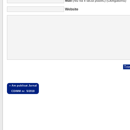
Mail
(Nu va fi făcut public) (Obligatoriu)
Website
«
Am publicat Jurnal
CDIMM nr. 5/2018