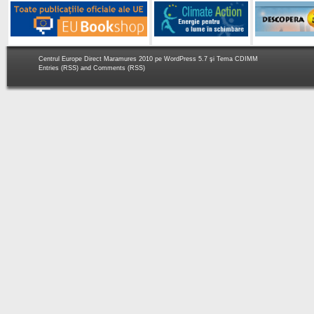
Centrul Europe Direct Maramures 2010 pe
WordPress 5.7
şi Tema
CDIMM
Entries (RSS)
and
Comments (RSS)