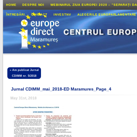
HOME
DESPRE NOI
WEBINARUL ZIUA EUROPEI 2020 – ”SEPARAȚI D
ÎNTREBĂRI
CONTACT
INVESTNV
ALEGERILE EUROPARLAMENTARE
«
Am publicat Jurnal
CDIMM nr. 5/2018
Jurnal CDIMM_mai_2018-ED Maramures_Page_4
May 31st, 2018