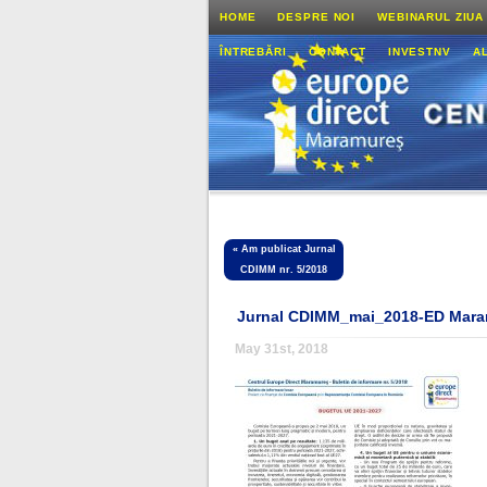
HOME
DESPRE NOI
WEBINARUL ZIUA
ÎNTREBĂRI
CONTACT
INVESTNV
A
«
Am publicat Jurnal
CDIMM nr. 5/2018
Jurnal CDIMM_mai_2018-ED Mar
May 31st, 2018