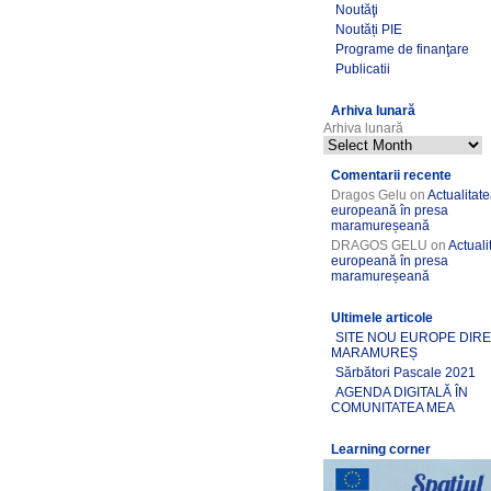
Noutăţi
Noutăți PIE
Programe de finanţare
Publicatii
Arhiva lunară
Arhiva lunară
Comentarii recente
Dragos Gelu
on
Actualitat
europeană în presa
maramureșeană
DRAGOS GELU
on
Actuali
europeană în presa
maramureșeană
Ultimele articole
SITE NOU EUROPE DIR
MARAMUREȘ
Sărbători Pascale 2021
AGENDA DIGITALĂ ÎN
COMUNITATEA MEA
Learning corner