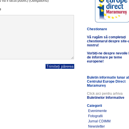
 va fi făcut public) (Obligatoriu)
e
Chestionare
Vă rugăm să completați
chestionarul despre site-
nostru!
Vorbiți-ne despre nevoile
de informare pe teme
europene!
Buletin informativ lunar a
Centrului Europe Direct
Maramureș
Click aici pentru arhiva
Buletinelor Informative
Categorii
Evenimente
Fotografii
Jurnal CDIMM
Newsletter