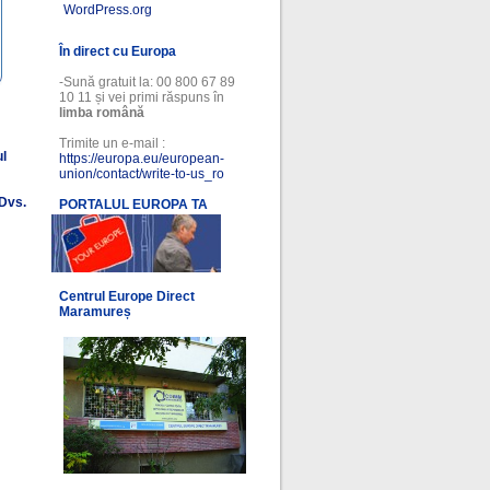
WordPress.org
În direct cu Europa
-Sună gratuit la: 00 800 67 89
10 11 și vei primi răspuns în
limba română
Trimite un e-mail :
ul
https://europa.eu/european-
union/contact/write-to-us_ro
 Dvs.
PORTALUL EUROPA TA
l
Centrul Europe Direct
Maramureș