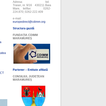
Adresa: bd.
Traian, nr. 9/16 430211 Baia
Mare, tel/fax: 0262-
224.870; 0262-222.409
e-mail:
europedirect@cdimm.org
Structura gazdă
FUNDAȚIA CDIMM
MARAMUREȘ
ea
tatea
Partener – Entitate afiliată
ECT
CONSILIUL JUDEȚEAN
MARAMUREȘ