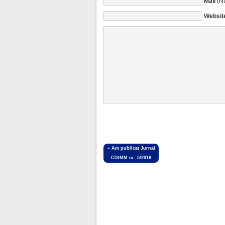
Mail
(Nu
Websit
«
Am publicat Jurnal
CDIMM nr. 5/2018