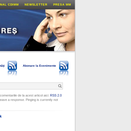
NAL CDIMM
NEWSLETTER
PRESA MM
tăţi
Abonare la Evenimente
 comentariile de la acest articol aici:
RSS 2.0
leave a response. Pinging is currently not
ok