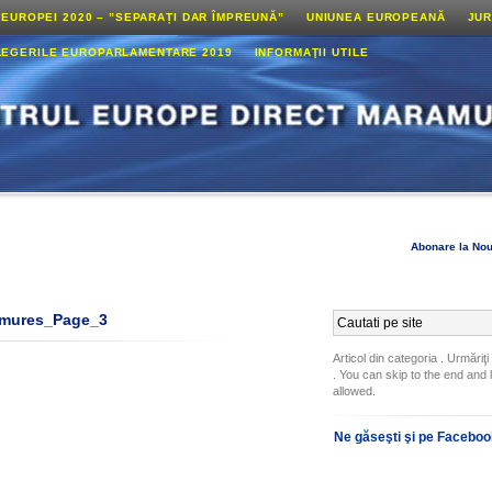
 EUROPEI 2020 – ”SEPARAȚI DAR ÎMPREUNĂ”
UNIUNEA EUROPEANĂ
JUR
LEGERILE EUROPARLAMENTARE 2019
INFORMAŢII UTILE
Abonare la Nou
amures_Page_3
Articol din categoria . Urmăriţi
. You can skip to the end and 
allowed.
Ne găseşti şi pe Facebo