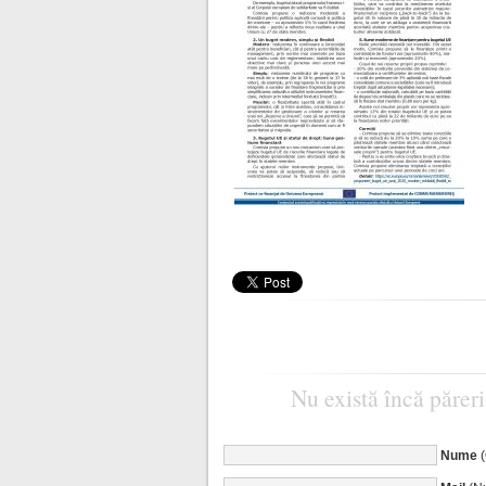
Nu există încă păreri
Nume