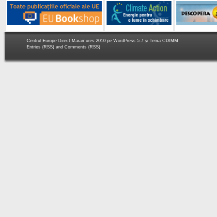
Centrul Europe Direct Maramures 2010 pe
WordPress 5.7
şi Tema
CDIMM
Entries (RSS)
and
Comments (RSS)