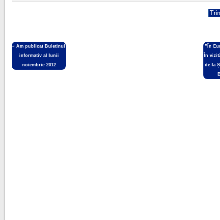
«
Am publicat Buletinul
”În Eu
informativ al lunii
În vizit
noiembrie 2012
de la 
B