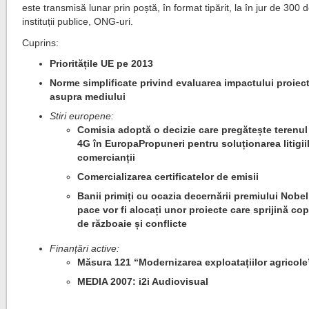
este transmisă lunar prin poștă, în format tipărit, la în jur de 300 d
instituții publice, ONG-uri.
Cuprins:
Prioritățile UE pe 2013
Norme simplificate privind evaluarea impactului proiec
asupra mediului
Stiri europene:
Comisia adoptă o decizie care pregătește terenul
4G în EuropaPropuneri pentru soluționarea litigii
comercianții
Comercializarea certificatelor de emisii
Banii primiți cu ocazia decernării premiului Nobe
pace vor fi alocați unor proiecte care sprijină copi
de războaie și conflicte
Finanțări active:
Măsura 121 “Modernizarea exploatațiilor agricole
MEDIA 2007: i2i Audiovisual