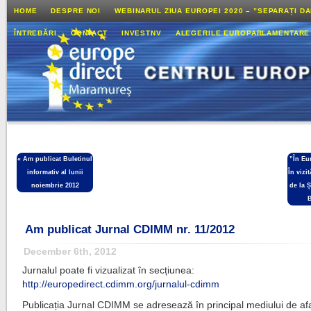
HOME
DESPRE NOI
WEBINARUL ZIUA EUROPEI 2020 – ”SEPARAȚI D
ÎNTREBĂRI
CONTACT
INVESTNV
ALEGERILE EUROPARLAMENTARE
«
Am publicat Buletinul
”În Eu
informativ al lunii
În vizit
noiembrie 2012
de la 
B
Am publicat Jurnal CDIMM nr. 11/2012
December 6th, 2012
Jurnalul poate fi vizualizat în secțiunea:
http://europedirect.cdimm.org/jurnalul-cdimm
Publicația Jurnal CDIMM se adresează în principal mediului de afa