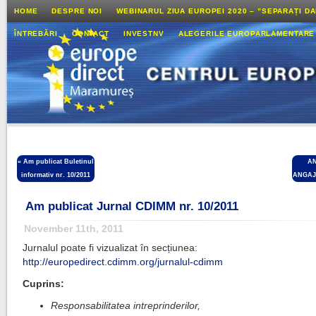
HOME
DESPRE NOI
WEBINARUL ZIUA EUROPEI 2020 – ”SEPARAȚI D
ÎNTREBĂRI
CONTACT
INVESTNV
ALEGERILE EUROPARLAMENTARE
«
Am publicat Buletinul
A
informativ nr. 10/2011
ANGAJ
Am publicat Jurnal CDIMM nr. 10/2011
November 11th, 2011
Jurnalul poate fi vizualizat în secțiunea:
http://europedirect.cdimm.org/jurnalul-cdimm
Cuprins:
Responsabilitatea intreprinderilor,