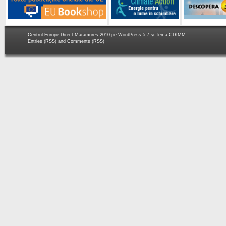
Centrul Europe Direct Maramures 2010 pe
WordPress 5.7
şi Tema
CDIMM
Entries (RSS)
and
Comments (RSS)