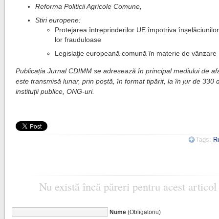
Reforma Politicii Agricole Comune,
Stiri europene:
Protejarea întreprinde­rilor UE împotriva înşelăciunilor 
lor frauduloase
Legislaţie europeană comună în materie de vânzare
Publicația Jurnal CDIMM se adresează în principal mediului de afa
este transmisă lunar, prin poștă, în format tipărit, la în jur de 330 
instituții publice, ONG-uri.
Tags:
R
Nu există încă păreri pentru acest articol
Nume
(Obligatoriu)