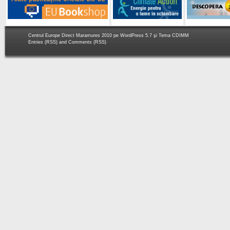
Centrul Europe Direct Maramures 2010 pe
WordPress 5.7
şi Tema
CDIMM
Entries (RSS)
and
Comments (RSS)