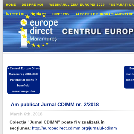
HOME
DESPRE NOI
WEBINARUL ZIUA EUROPEI 2020 – ”SEPARAȚI D
ÎNTREBĂRI
CONTACT
INVESTNV
ALEGERILE EUROPARLAMENTARE
«
Centrul Europe Direct
Eu
Maramureș 2018-2020,
stand
Parteneriat extins în
conti
beneficiul
maramureșenilor
Am publicat Jurnal CDIMM nr. 2/2018
March 6th, 2018
Colecția ”Jurnal CDIMM” poate fi vizualizată în
secțiunea
:
http://europedirect.cdimm.org/jurnalul-cdimm