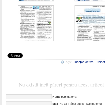
Tags:
Finanţări active
,
Proiec
Nu există încă păreri pentru acest articol
Nume
(Obligatoriu)
Mail
(Nu va fi făcut public) (Obligatoriu)