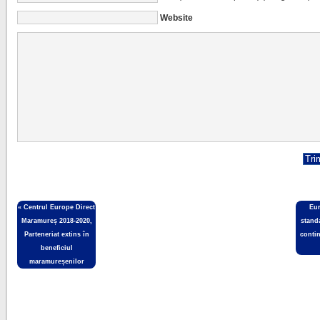
Website
«
Centrul Europe Direct
Eu
Maramureș 2018-2020,
stand
Parteneriat extins în
conti
beneficiul
maramureșenilor