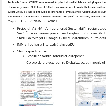
Publicația ”Jurnal CDIMM” se adresează în principal mediului de afaceri și apare luna
electronic și tipărit, 2018 fiind al XXIV-lea an apariție neîntreruptă. Distribuția publicaț
Jurnal CDIMM se face la panourile de informare și evenimentele Centrului Europe Dir
Maramureș și ale Fundației CDIMM Maramureș, prin poștă, la 115 firme, instituții publ
Cuprins Jurnal CDIMM nr. 2/2018:
Proiectul ”AS NV – Antreprenoriat Sustenabil în regiunea d
Vest”. În acest număr prezentăm Progtamul România Start 
Stadiul activitățior Fundației CDIMM Maramureș în Proiectu
IMM-uri pe harta interactivă #investEU;
Știri despre finanțări:
Stadiul absorbției fondurilor europene;
Cerere de proiecte pentru Digitalizarea patrimoniului 