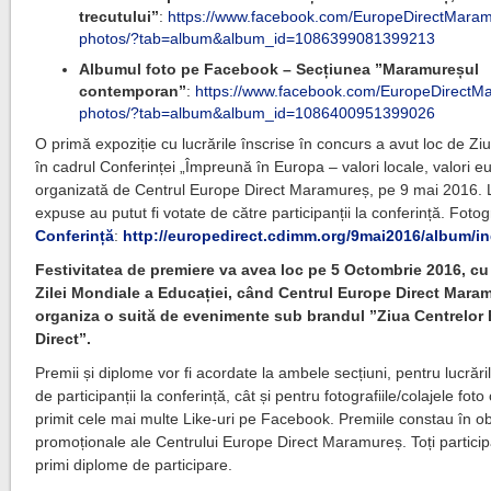
trecutului”
:
https://www.facebook.com/
EuropeDirectMaram
photos/
?tab=album&album_id=1086399
081399213
Albumul foto pe Facebook – Secțiunea ”Maramureșul
contemporan”
:
https://www.facebook.com/
EuropeDirectM
photos/
?tab=album&album_id=1086400
951399026
O primă expoziție cu lucrările înscrise în concurs a avut loc de Zi
în cadrul Conferinței „Împreună în Europa – valori locale, valori e
organizată de Centrul Europe Direct Maramureș, pe 9 mai 2016. L
expuse au putut fi votate de către participanții la conferință. Fotogr
Conferință
:
http://europedirect.cdimm.org/9mai2016/album/i
Festivitatea de premiere va avea loc pe 5 Octombrie 2016, cu 
Zilei Mondiale a Educației, când Centrul Europe Direct Mara
organiza o suită de evenimente sub brandul ”Ziua Centrelor
Direct”.
Premii și diplome vor fi acordate la ambele secțiuni, pentru lucrări
de participanții la conferință, cât și pentru fotografiile/colajele fot
primit cele mai multe Like-uri pe Facebook. Premiile constau în o
promoționale ale Centrului Europe Direct Maramureș. Toți participa
primi diplome de participare.