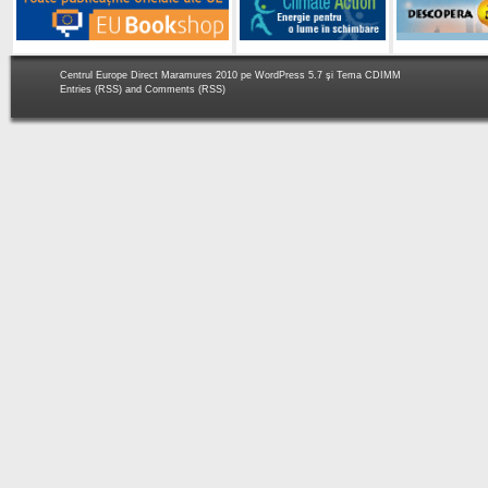
Centrul Europe Direct Maramures 2010 pe
WordPress 5.7
şi Tema
CDIMM
Entries (RSS)
and
Comments (RSS)