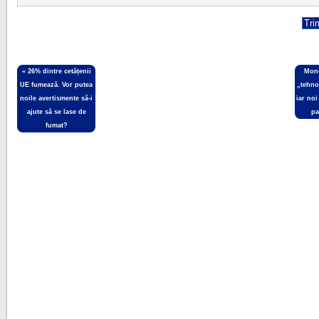
«
26% dintre cetățenii
Mone
UE fumează. Vor putea
„tehno
noile avertismente să-i
iar noi
ajute să se lase de
pa
fumat?