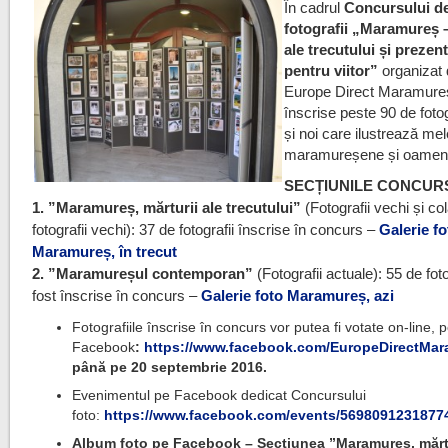
În cadrul
Concursului d
fotografii „Maramureș –
ale trecutului și prezent
pentru viitor”
organizat 
Europe Direct Maramureș
înscrise peste 90 de fotog
și noi care ilustrează mel
maramureșene și oamenii
SECȚIUNILE CONCUR
1. ”Maramureș, mărturii ale trecutului”
(Fotografii vechi și co
fotografii vechi):
37 de fotografii înscrise în concurs –
Galerie fo
Maramureș, în trecut
2. ”Maramureșul contemporan”
(Fotografii actuale): 55 de foto
fost înscrise în concurs –
Galerie foto Maramureș, azi
Fotografiile înscrise în concurs vor putea fi votate on-line, 
Facebook
:
https://www.facebook.com/EuropeDirectMa
până pe 20 septembrie 2016.
Evenimentul pe Facebook dedicat Concursului
foto:
https://www.facebook.com/events/5698091231877
Album foto pe Facebook – Secțiunea ”Maramureș, mărtu