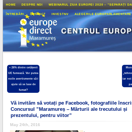
HOME
DESPRE NOI
WEBINARUL ZIUA EUROPEI 2020 – ”SEPARAȚI D
ÎNTREBĂRI
CONTACT
INVESTNV
ALEGERILE EUROPARLAMENTARE
«
26% dintre cetățenii
Mone
UE fumează. Vor putea
„tehno
noile avertismente să-i
iar noi
ajute să se lase de
pa
fumat?
Vă invităm să votați pe Facebook, fotografiile înscri
Concursul ”Maramureș – Mărturii ale trecutului și
prezentului, pentru viitor”
May 24th, 2016